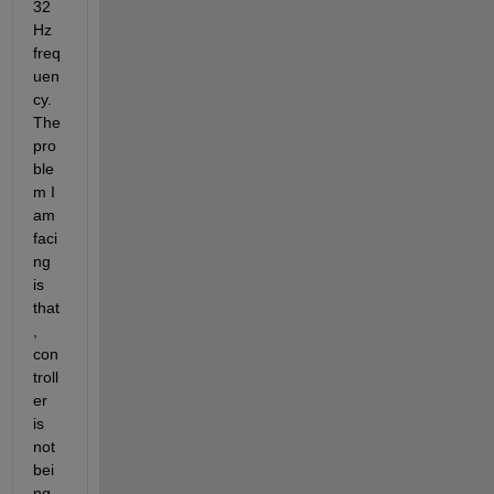
32
Hz 
freq
uen
cy. 
The 
pro
ble
m I 
am 
faci
ng 
is 
that
, 
con
troll
er 
is 
not 
bei
ng 