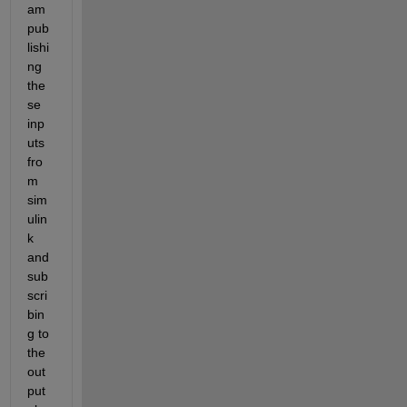
am 
pub
lishi
ng 
the
se 
inp
uts 
fro
m 
sim
ulin
k 
and 
sub
scri
bin
g to 
the 
out
put 