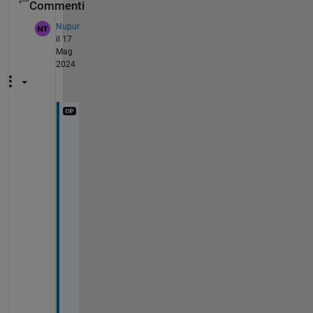
Commenti
Nupur
il 17
Mag
2024
H
i 
@
J
o
s
h 
C
h
e
n
a