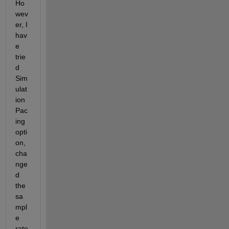
Ho
wev
er, I 
hav
e 
trie
d 
Sim
ulat
ion 
Pac
ing 
opti
on, 
cha
nge
d 
the 
sa
mpl
e 
rate 