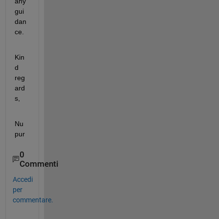
any 
gui
dan
ce.
Kin
d 
reg
ard
s,
Nu
pur
0
Commenti
Accedi
per
commentare.