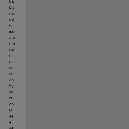
ba
bly 
ne
ed 
to 
isol
ate 
the 
sys
te
m 
se
cti
on 
by 
se
cti
on 
to 
se
e 
wh