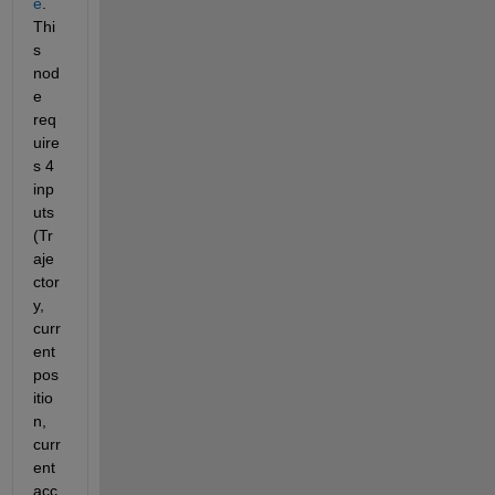
e
. 
Thi
s 
nod
e 
req
uire
s 4 
inp
uts 
(Tr
aje
ctor
y, 
curr
ent 
pos
itio
n, 
curr
ent 
acc