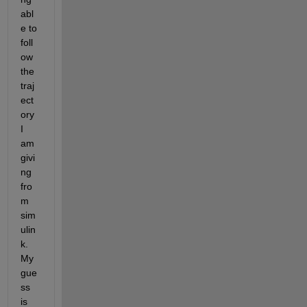
abl
e to 
foll
ow 
the 
traj
ect
ory 
I 
am 
givi
ng 
fro
m 
sim
ulin
k. 
My 
gue
ss 
is 