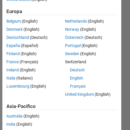
1
Risposta
Europa
Aggiornato
Belgium
(English)
Netherlands
(English)
23 Mag
Denmark
(English)
Norway
(English)
2024
Deutschland
(Deutsch)
Österreich
(Deutsch)
33
Visualizzazioni
España
(Español)
Portugal
(English)
(30 giorni)
Finland
(English)
Sweden
(English)
France
(Français)
Switzerland
Ireland
(English)
Deutsch
Italia
(Italiano)
English
Luxembourg
(English)
Français
United Kingdom
(English)
Asia-Pacifico
Australia
(English)
Data.mat
India
(English)
Input_trajectory.txt