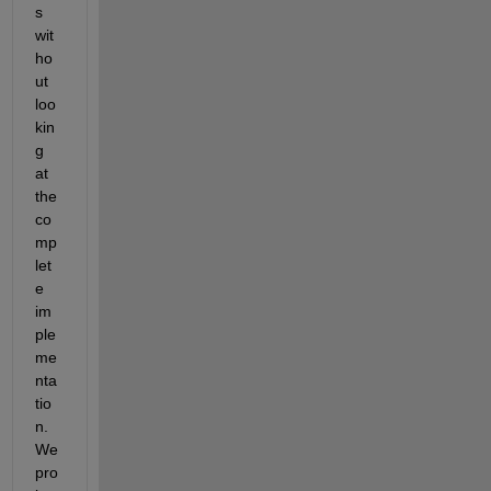
s 
wit
ho
ut 
loo
kin
g 
at 
the 
co
mp
let
e 
im
ple
me
nta
tio
n. 
We 
pro