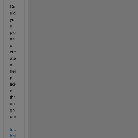
Co
uld 
yo
u 
ple
as
e 
cre
ate 
a 
hel
p 
tick
et 
thr
ou
gh 
our 
tec
hni