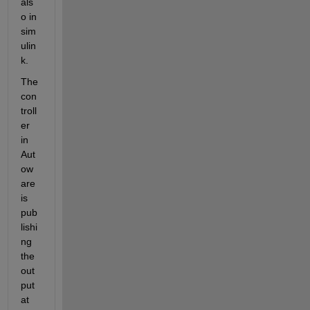
als
o in 
sim
ulin
k. 
The 
con
troll
er 
in 
Aut
ow
are 
is 
pub
lishi
ng 
the 
out
put 
at 