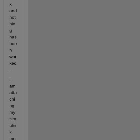
k 
and 
not
hin
g 
has 
bee
n 
wor
ked
. 
I 
am 
atta
chi
ng 
my 
sim
ulin
k 
mo