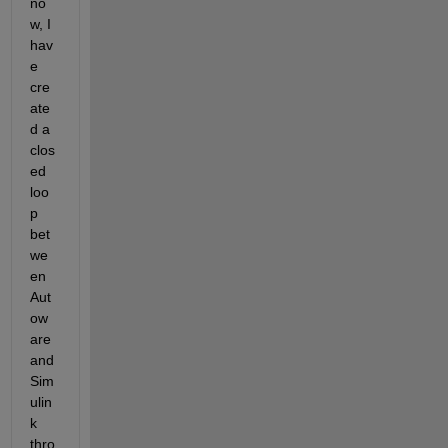
no
w, I 
hav
e 
cre
ate
d a 
clos
ed 
loo
p 
bet
we
en 
Aut
ow
are 
and 
Sim
ulin
k 
thro