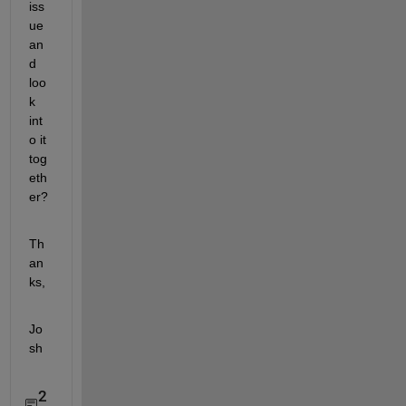
iss
ue 
an
d 
loo
k 
int
o it 
tog
eth
er?
Th
an
ks,
Jo
sh
2