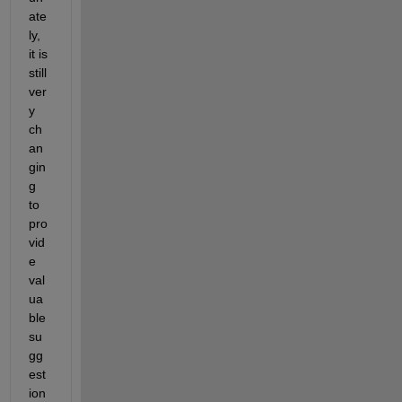
ate
ly, 
it is 
still 
ver
y 
ch
an
gin
g 
to 
pro
vid
e 
val
ua
ble 
su
gg
est
ion