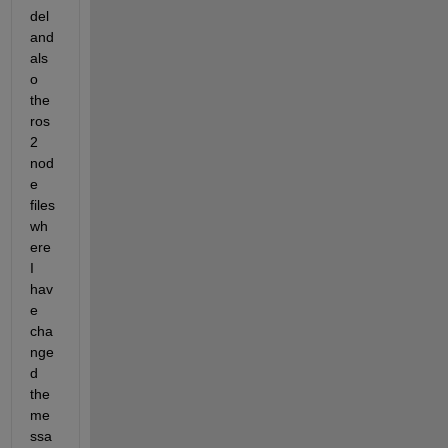
del 
and 
als
o 
the 
ros
2 
nod
e 
files 
wh
ere 
I 
hav
e 
cha
nge
d 
the 
me
ssa