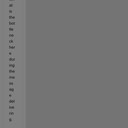
at 
is 
the 
bot
tle
ne
ck 
her
e 
dur
ing 
the 
me
ss
ag
e 
del
ive
rin
g.