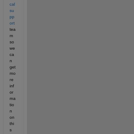
cal 
su
pp
ort
tea
m 
so 
we 
ca
n 
get 
mo
re 
inf
or
ma
tio
n 
on 
thi
s 