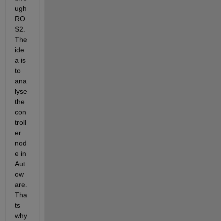
ugh 
RO
S2. 
The 
ide
a is 
to 
ana
lyse 
the 
con
troll
er 
nod
e in 
Aut
ow
are. 
Tha
ts 
why 