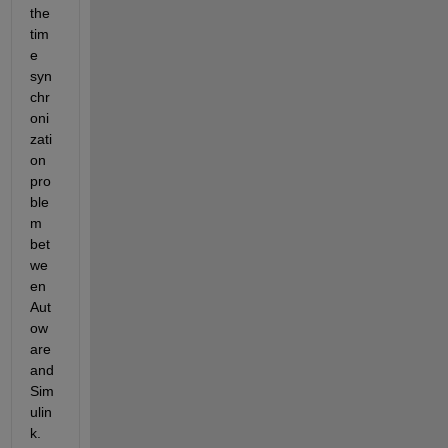
the 
tim
e 
syn
chr
oni
zati
on 
pro
ble
m 
bet
we
en 
Aut
ow
are 
and 
Sim
ulin
k. 