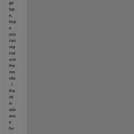
ge 
typ
e, 
hop
e 
you 
can 
rep
rod
uce 
the 
res
ults
. I 
tha
nk 
in 
adv
anc
e 
for 