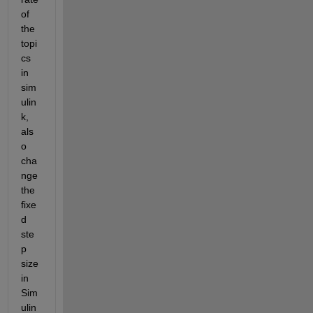
of 
the 
topi
cs 
in 
sim
ulin
k, 
als
o 
cha
nge 
the 
fixe
d 
ste
p 
size 
in 
Sim
ulin