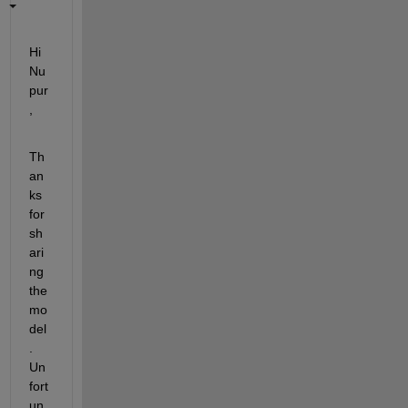
Hi 
Nu
pur
,
Th
an
ks 
for 
sh
ari
ng 
the 
mo
del
. 
Un
fort
un