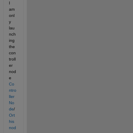
I 
am 
onl
y 
lau
nch
ing 
the 
con
troll
er 
nod
e 
Co
ntro
ller 
No
de
/
Ort
his
nod