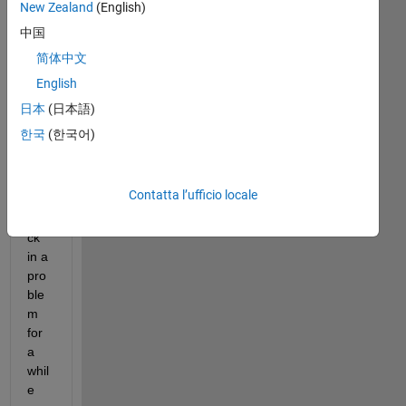
New Zealand
(English)
Output_Controller_Command.txt
中国
Result.jpg
简体中文
matlab_autoware.slx
English
日本
(日本語)
Hell
한국
(한국어)
o,
I 
Contatta l’ufficio locale
am 
stu
ck 
in a 
pro
ble
m 
for 
a 
whil
e 