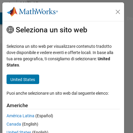
Vai al contenuto
MATLAB
Answers
ATLAB Answers
File Exchange
Cody
AI Chat Playground
Dis
Seleziona un sito web
Seleziona un sito web per visualizzare contenuto tradotto
Closed
dove disponibile e vedere eventi e offerte locali. In base alla
tua area geografica, ti consigliamo di selezionare:
United
loop
States
.
between
Simulink
United States
and
Puoi anche selezionare un sito web dal seguente elenco:
Autoware
Americhe
Nupur
América Latina
(Español)
14 Mag
Canada
(English)
2024
United States
(English)