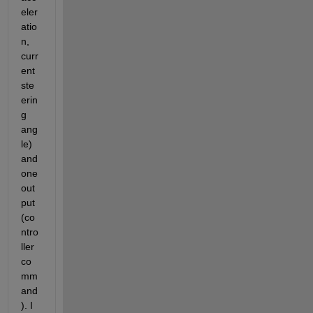
eler
atio
n, 
curr
ent 
ste
erin
g 
ang
le) 
and 
one 
out
put 
(co
ntro
ller 
co
mm
and
). I 