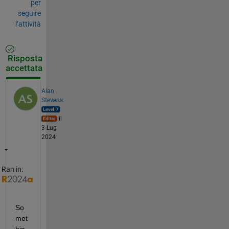
per
seguire
l’attività
Risposta
accettata
Alan
Stevens
il
3 Lug
2024
Ran in:
So
met
hin