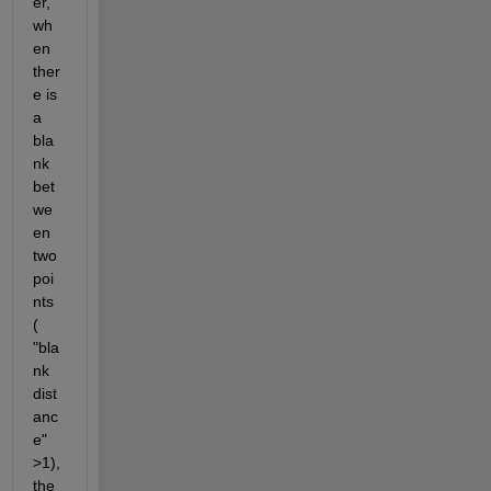
er, 
wh
en 
ther
e is 
a 
bla
nk 
bet
we
en 
two 
poi
nts 
( 
"bla
nk 
dist
anc
e" 
>1), 
the 