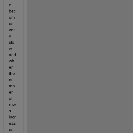
e 
bec
om
es 
ver
y 
slo
w 
and 
wh
en 
the 
nu
mb
er 
of 
row
s 
incr
eas
es, 