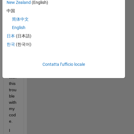
New Zealand
(English)
Hi 
中国
Mat
lab 
简体中文
Fa
English
mily
日本
(日本語)
.
한국
(한국어)
I 
hav
e to 
Contatta l’ufficio locale
dea
l 
with 
this 
trou
ble 
with 
my 
cod
e.
I 