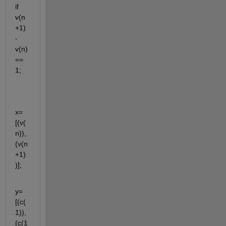
if 
v(n
+1)
- 
v(n)
== 
1;
x= 
[(v(
n)),
(v(n
+1)
)]; 
y= 
[(c(
1)),
(c(1