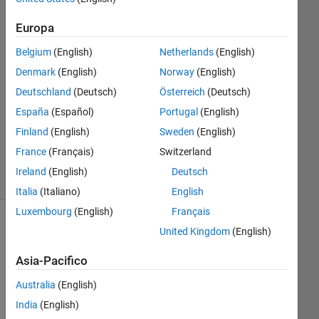
2024
2
Europa
Risposte
Belgium
(English)
Netherlands
(English)
Risposta
Denmark
(English)
Norway
(English)
accettata
Deutschland
(Deutsch)
Österreich
(Deutsch)
España
(Español)
Portugal
(English)
Aggiornato
Finland
(English)
Sweden
(English)
3 Lug 2024
10
France
(Français)
Switzerland
Visualizzazioni
Ireland
(English)
Deutsch
(30 giorni)
Italia
(Italiano)
English
Luxembourg
(English)
Français
Mostra
United Kingdom
(English)
commenti
meno
Asia-Pacifico
recenti
Australia
(English)
India
(English)