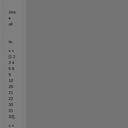
clos
e 
all
tic
v = 
[1 2 
3 4 
5 8 
9 
10 
20 
21 
22 
30 
31 
32];
c = 