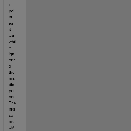
t 
poi
nt 
as 
it 
can 
whil
e 
ign
orin
g 
the 
mid
dle 
poi
nts. 
Tha
nks 
so 
mu
ch! 