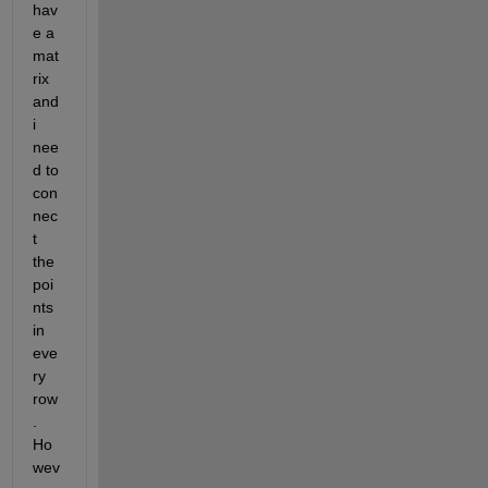
hav
e a 
mat
rix 
and 
i 
nee
d to 
con
nec
t 
the 
poi
nts 
in 
eve
ry 
row
. 
Ho
wev