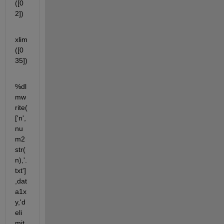
([0 
2])
xlim
([0 
35])
%dl
mw
rite(
['n',
nu
m2
str(
n),'.
txt']
,dat
a1x
y,'d
eli
mit