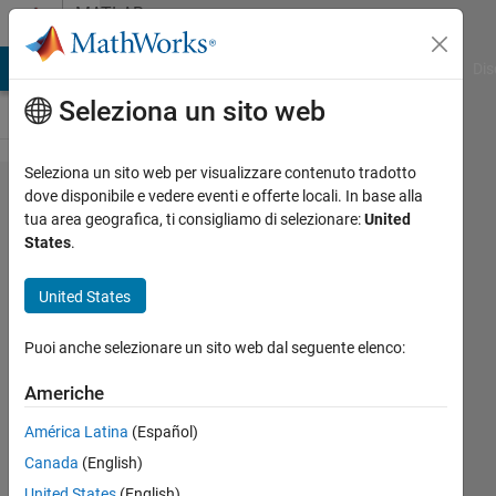
Vai al contenuto
MATLAB
Answers
ATLAB Answers
File Exchange
Cody
AI Chat Playground
Dis
Seleziona un sito web
Seleziona un sito web per visualizzare contenuto tradotto
Plotting
dove disponibile e vedere eventi e offerte locali. In base alla
tua area geografica, ti consigliamo di selezionare:
United
while
States
.
skipping
the
United States
middle
Puoi anche selezionare un sito web dal seguente elenco:
point in
a vector
Americhe
América Latina
(Español)
Hieu
Canada
(English)
3 Lug
United States
(English)