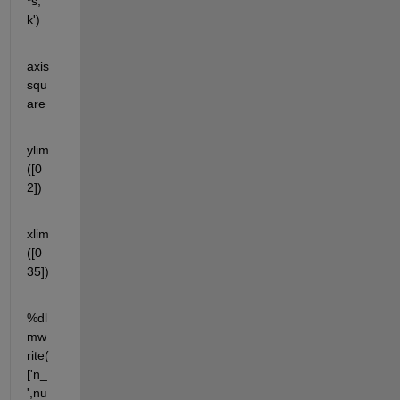
*s,'
k')
axis 
squ
are
ylim
([0 
2])
xlim
([0 
35])
%dl
mw
rite(
['n_
',nu