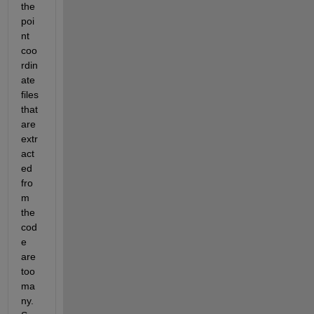
the 
poi
nt 
coo
rdin
ate 
files 
that 
are 
extr
act
ed 
fro
m 
the 
cod
e 
are 
too 
ma
ny. 