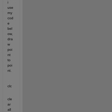
i 
use 
my 
cod
e 
bel
ow, 
dra
w 
poi
nt 
to 
poi
nt.
clc
cle
ar 
all 