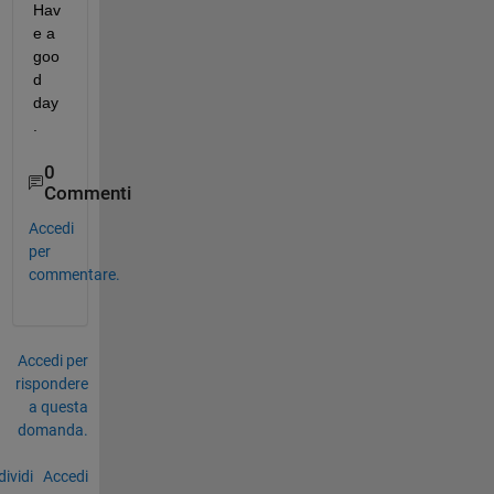
Hav
e a 
goo
d 
day
.
0
Commenti
Accedi
per
commentare.
Accedi per
rispondere
a questa
domanda.
ividi
Accedi