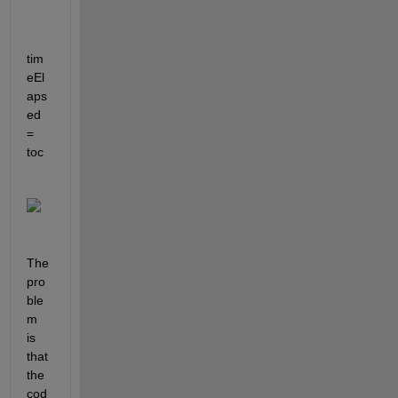
tim
eEl
aps
ed 
= 
toc
The 
pro
ble
m 
is 
that 
the 
cod