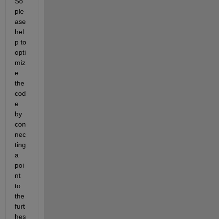
So 
ple
ase 
hel
p to 
opti
miz
e 
the 
cod
e 
by 
con
nec
ting 
a 
poi
nt 
to 
the 
furt
hes