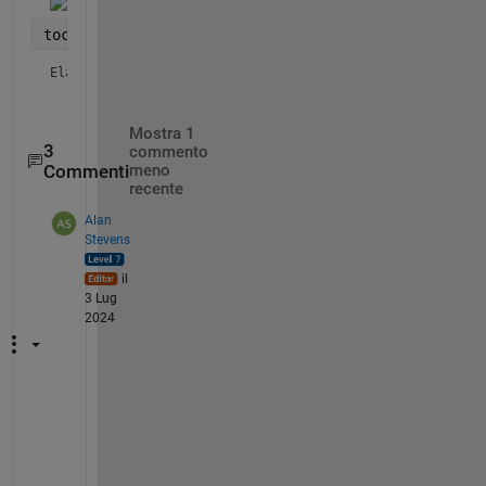
toc
Elapsed time is 0.135112 seconds.
Mostra 1
3
commento
Commenti
meno
recente
Alan
Stevens
il
3 Lug
2024
D
o 
y
o