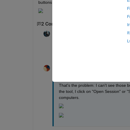
E
buttons. Is there any solution?
F
F
2 Commenti
I
I
Altaïr
il 4 Ott 2024
Modificato:
Altaïr
il 4 Ott 2024
L
Hey 
@Carlos M. Velez S.
Could you provide the steps to reproduce 
Carlos M. Velez S.
il 4 Ott 2024
That's the problem: I can't see those 
the tool, I click on "Open Session" or 
computers.