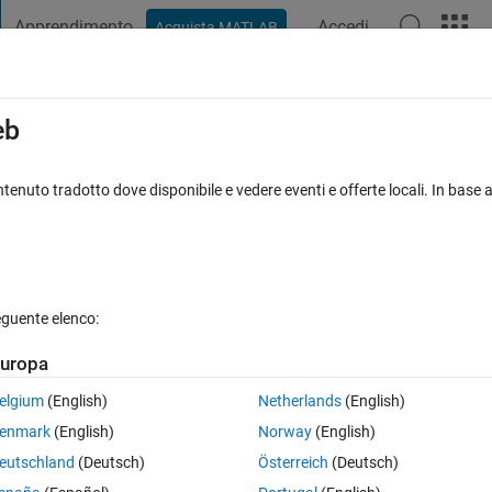
Apprendimento
Accedi
Acquista MATLAB
t Playground
Discussioni
Concorsi
Blog
Pubblica
Altro
iga
FAQ su MATLAB
Altro
eb
lem with Simulink Design Optimization
tenuto tradotto dove disponibile e vedere eventi e offerte locali. In base a
Risposta accettata
Aggiornato 24 Ott 2024
eguente elenco:
uropa
Mostra commenti meno
elgium
(English)
Netherlands
(English)
enmark
(English)
Norway
(English)
0 voti
eutschland
(Deutsch)
Österreich
(Deutsch)
O GUI in MATLAB versions 2024a and 2024b (not before): I can see so