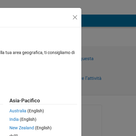
lla tua area geografica, ti consigliamo di
Accedi per rispondere a questa
domanda.
Condividi
Accedi per seguire l’attività
Asia-Pacifico
 recenti
Australia
(English)
Richiesto:
India
(English)
Carlos M. Velez S.
New Zealand
(English)
il 25 Set 2024
me 