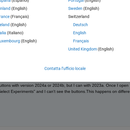
spaña
(Español)
Portugal
(English)
inland
(English)
Sweden
(English)
rance
(Français)
Switzerland
reland
(English)
Deutsch
talia
(Italiano)
English
uxembourg
(English)
Français
United Kingdom
(English)
the issue and the full screenshot?
Contatta l’ufficio locale
buttons with version 2024a or 2024b, but I can with 2023a. Once I open 
"Select Experiments" and I can't see the buttons.This happens on differen