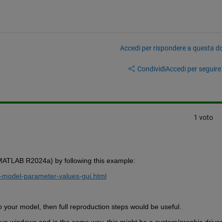
Accedi per rispondere a questa 
Condividi
Accedi per seguire l
1 voto
(MATLAB R2024a) by following this example: 
-model-parameter-values-gui.html
o your model, then full reproduction steps would be useful.
opup windows and in the same way, this might be a system/graphic driver