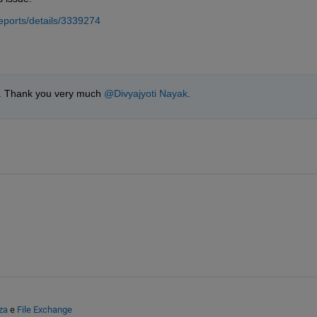
ports/details/3339274
n. Thank you very much 
@Divyajyoti Nayak
.
za
e
File Exchange