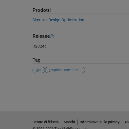
Prodotti
Simulink Design Optimization
Release
R2024a
Tag
gui
graphical user interface
Vedere anche
Centro di fiducia
Marchi
Informativa sulla privacy
Ant
© 1994-2026 The MathWorks, Inc.