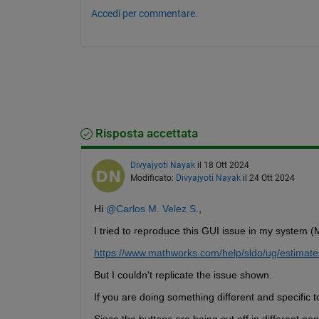
Accedi per commentare.
Risposta accettata
Divyajyoti Nayak
il 18 Ott 2024
Modificato:
Divyajyoti Nayak
il 24 Ott 2024
Hi 
@Carlos M. Velez S.
,
I tried to reproduce this GUI issue in my system 
https://www.mathworks.com/help/sldo/ug/estimate
But I couldn't replicate the issue shown. 
If you are doing something different and specific t
Since the buttons are being cut off in different p