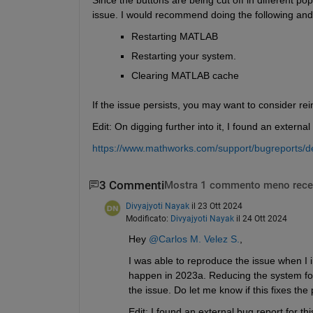
issue. I would recommend doing the following and 
Restarting MATLAB
Restarting your system.
Clearing MATLAB cache
If the issue persists, you may want to consider re
Edit: On digging further into it, I found an external
https://www.mathworks.com/support/bugreports/d
3 Commenti
Mostra 1 commento meno rece
Divyajyoti Nayak
il 23 Ott 2024
Modificato:
Divyajyoti Nayak
il 24 Ott 2024
Hey 
@Carlos M. Velez S.
, 
I was able to reproduce the issue when I in
happen in 2023a. Reducing the system font 
the issue. Do let me know if this fixes the
Edit: I found an external bug report for thi