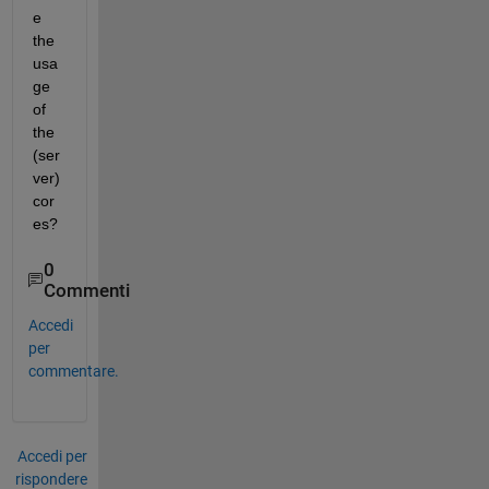
e 
the 
usa
ge 
of 
the 
(ser
ver)
cor
es?
0
Commenti
Accedi
per
commentare.
Accedi per
rispondere