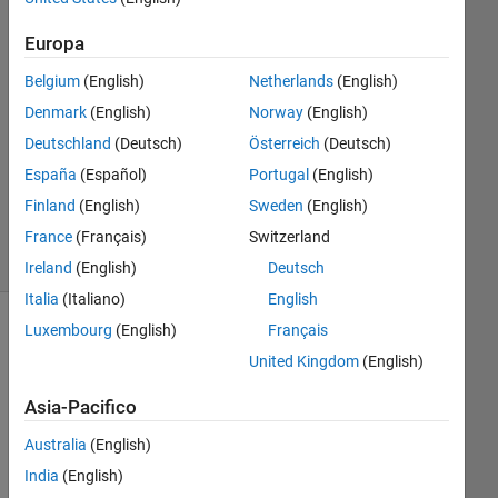
cores.
Europa
Belgium
(English)
Netherlands
(English)
Thomas
Denmark
(English)
Norway
(English)
7 Mag
2015
Deutschland
(Deutsch)
Österreich
(Deutsch)
0
España
(Español)
Portugal
(English)
Risposte
Finland
(English)
Sweden
(English)
6
Visualizzazioni
France
(Français)
Switzerland
(30 giorni)
Ireland
(English)
Deutsch
Italia
(Italiano)
English
Luxembourg
(English)
Français
United Kingdom
(English)
Asia-Pacifico
Australia
(English)
India
(English)
Hi, 