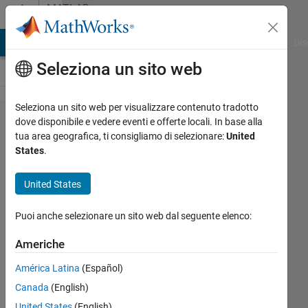
Vai al contenuto
MATLAB
Answers
ATLAB Answers
File Exchange
Cody
AI Chat Playground
Dis
Seleziona un sito web
Seleziona un sito web per visualizzare contenuto tradotto
PS
dove disponibile e vedere eventi e offerte locali. In base alla
tua area geografica, ti consigliamo di selezionare:
United
Code
States
.
Prover
analysis
United States
on
Puoi anche selezionare un sito web dal seguente elenco:
server -
using
Americhe
half
América Latina
(Español)
number
Canada
(English)
of
United States
(English)