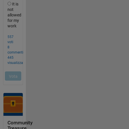
Community
Treasure