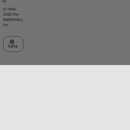
Us
© 1994-
2026 The
MathWorks,
Inc.
Seleziona un sito web
Italia