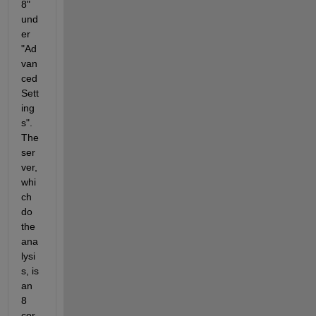
8" 
und
er 
"Ad
van
ced 
Sett
ing
s". 
The 
ser
ver, 
whi
ch 
do 
the 
ana
lysi
s, is 
an 
8 
cor