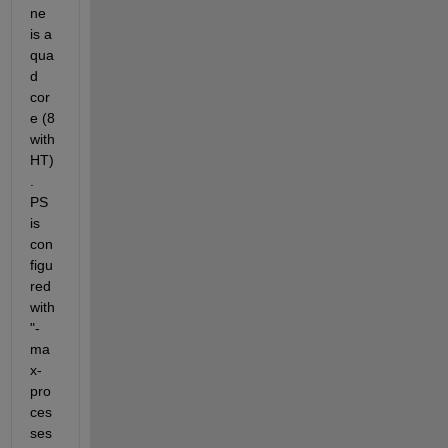
ne 
is a 
qua
d 
cor
e (8 
with 
HT)
. 
PS 
is 
con
figu
red 
with 
"-
ma
x-
pro
ces
ses 