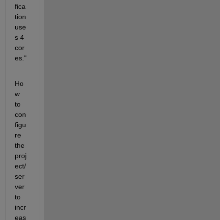
fica
tion 
use
s 4 
cor
es."
Ho
w 
to 
con
figu
re 
the 
proj
ect/
ser
ver 
to 
incr
eas