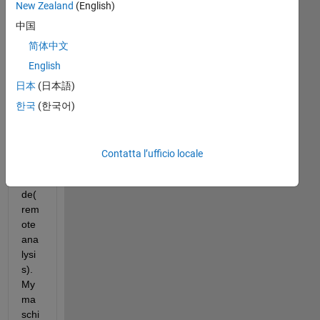
New Zealand
(English)
I'm 
中国
usi
ng 
简体中文
PS 
English
Co
日本
(日本語)
deP
rov
한국
(한국어)
er 
in 
Bat
Contatta l’ufficio locale
ch-
Mo
de(
rem
ote 
ana
lysi
s). 
My 
ma
schi