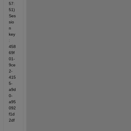
57:
51) 
Ses
sio
n 
key
: 
458
69f
01-
9ce
2-
415
5-
a9d
0-
a95
092
f1d
2df