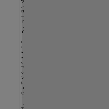
ウ
ン
ロ
ー
ド
し
て
、
L
i
n
u
x
マ
シ
ン
に
コ
ピ
ー
し
て