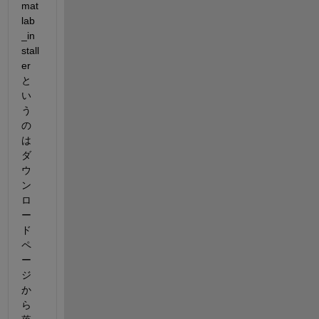
mat
lab
_in
stall
er
と
い
う
の
は
ダ
ウ
ン
ロ
ー
ド
ペ
ー
ジ
か
ら