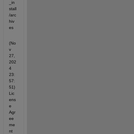
_in
stall
/arc
hiv
es
(No
v 
27, 
202
4 
23:
57:
51) 
Lic
ens
e 
Agr
ee
me
nt 