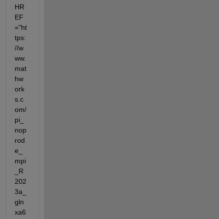
HR
EF
="ht
tps:
//w
ww.
mat
hw
ork
s.c
om/
pi_
nop
rod
e_
mpi
_R
202
3a_
gln
xa6