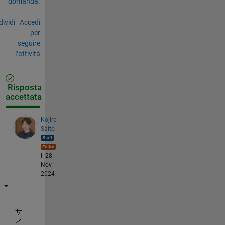
domanda.
ividi
Accedi
per
seguire
l’attività
Risposta
accettata
Kojiro
Saito
il 28
Nov
2024
サ
イ