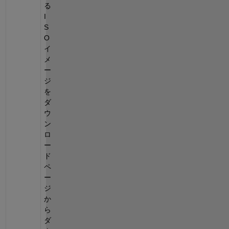
る
I
S
O
イ
メ
ー
ジ
を
ダ
ウ
ン
ロ
ー
ド
ペ
ー
ジ
か
ら
ダ