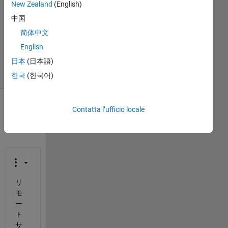
New Zealand
(English)
Aggiornato
中国
30 Nov
简体中文
2024
English
5
日本
(日本語)
Visualizzazioni
(30 giorni)
한국
(한국어)
Contatta l’ufficio locale
リ
モ
ー
ト
サ