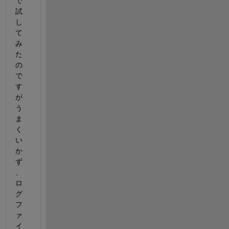
で
試
し
て
み
た
の
で
す
が
う
ま
く
い
か
ず
、
ロ
グ
フ
ァ
イ