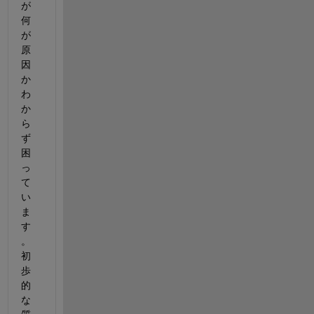
が
何
が
原
因
か
わ
か
ら
ず
困
っ
て
い
ま
す
。
初
歩
的
な