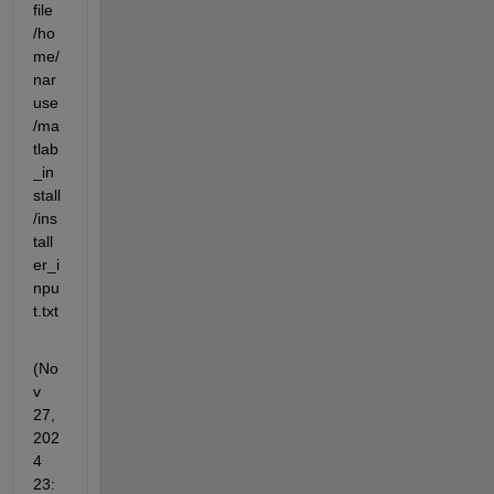
file 
/ho
me/
nar
use
/ma
tlab
_in
stall
/ins
tall
er_i
npu
t.txt
(No
v 
27, 
202
4 
23: