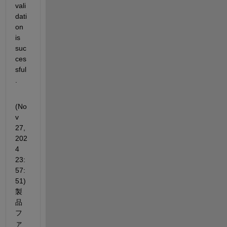
vali
dati
on 
is 
suc
ces
sful
.
(No
v 
27, 
202
4 
23:
57:
51) 
製
品
フ
ァ