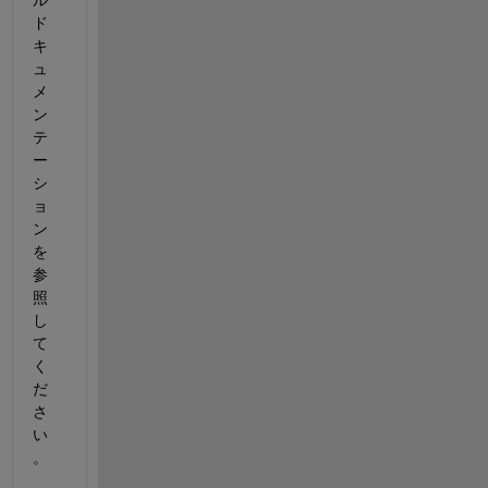
ル 
ド
キ
ュ
メ
ン
テ
ー
シ
ョ
ン
を
参
照
し
て
く
だ
さ
い
。