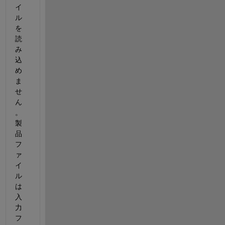
イ
ル
を
読
み
込
め
ま
せ
ん
。
製
品
フ
ァ
イ
ル
は
入
力
フ