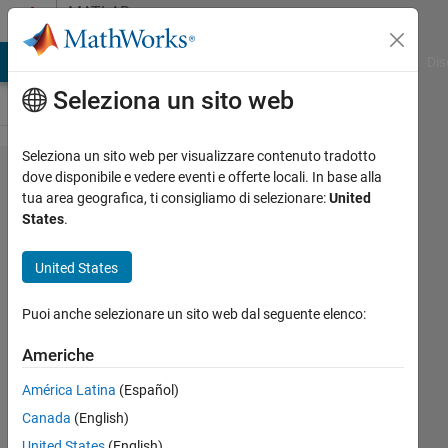
Vai al contenuto
MATLAB
Answers
ATLAB Answers
File Exchange
Cody
AI Chat Playground
Dis
Seleziona un sito web
Seleziona un sito web per visualizzare contenuto tradotto
サイ
dove disponibile e vedere eventi e offerte locali. In base alla
tua area geografica, ti consigliamo di selezionare:
United
レン
States
.
トモ
ード
United States
での​
Puoi anche selezionare un sito web dal seguente elenco:
イン
スト
Americhe
ール
América Latina
(Español)
で「製
Canada
(English)
品​フ
United States
(English)