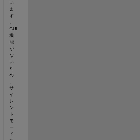
い
ま
す
。
GUI
機
能
が
な
い
た
め
、
サ
イ
レ
ン
ト
モ
ー
ド