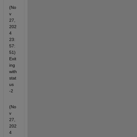
(No
v 
27, 
202
4 
23:
57:
51) 
Exit
ing 
with 
stat
us 
-2
(No
v 
27, 
202
4 