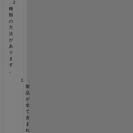
、2
種
類
の
方
法
が
あ
り
ま
す
。
製
品
が
全
て
含
ま
れ