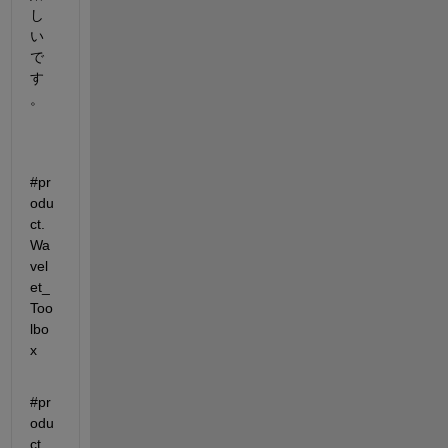
し
い
で
す
。
#pr
odu
ct.
Wa
vel
et_
Too
lbo
x
#pr
odu
ct.