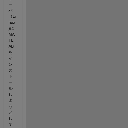
ー
バ
（Li
nux
)に
MA
TL
AB
を
イ
ン
ス
ト
ー
ル
し
よ
う
と
し
て