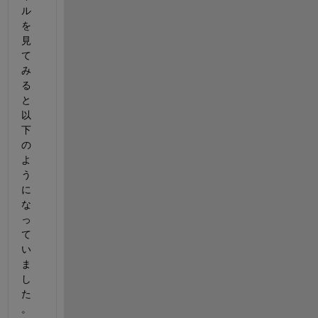
ル
を
見
て
み
る
と
以
下
の
よ
う
に
な
っ
て
い
ま
し
た
。