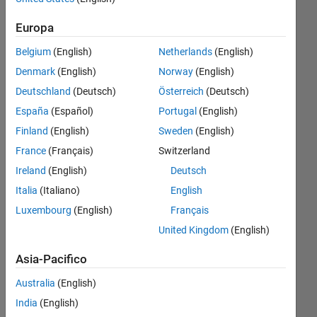
ァイ
Europa
ルを
Belgium
(English)
Netherlands
(English)
読み込
Denmark
(English)
Norway
(English)
めま​
Deutschland
(Deutsch)
Österreich
(Deutsch)
せ
España
(Español)
Portugal
(English)
ん。」
Finland
(English)
Sweden
(English)
と出
France
(Français)
Switzerland
る。
Ireland
(English)
Deutsch
Italia
(Italiano)
English
Hideki
Luxembourg
(English)
Français
27 Nov
United Kingdom
(English)
2024
1
Asia-Pacifico
Risposta
Australia
(English)
Risposta
India
(English)
accettata