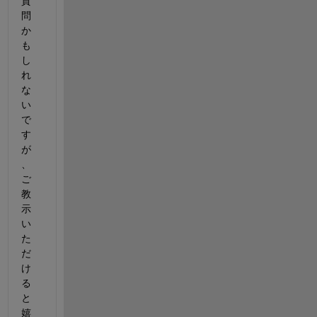
質
問
か
も
し
れ
な
い
で
す
が
、
ご
教
示
い
た
だ
け
る
と
嬉