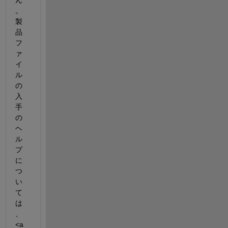
ん
。
製
品
フ
ァ
イ
ル
の
入
手
の
ヘ
ル
プ
に
つ
い
て
は
、
<a 