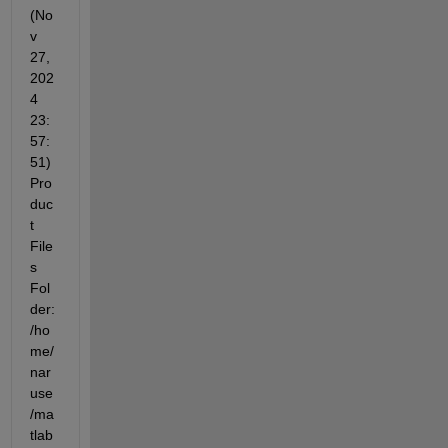
(No
v 
27, 
202
4 
23:
57:
51) 
Pro
duc
t 
File
s 
Fol
der: 
/ho
me/
nar
use
/ma
tlab