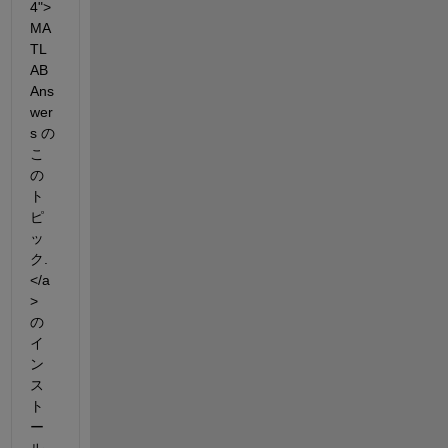
4">
MA
TL
AB 
Ans
wer
s の
こ
の
ト
ピ
ッ
ク.
</a
> 
の
イ
ン
ス
ト
ー