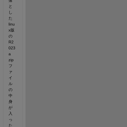
落
と
し
た
linu
x版
の
R2
023
a 
zip
フ
ァ
イ
ル
の
中
身
が
入
っ
た