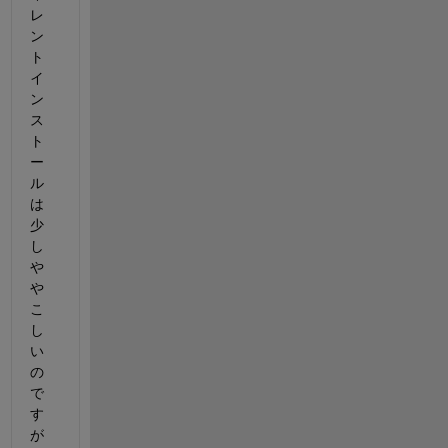
レ
ン
ト
イ
ン
ス
ト
ー
ル
は
少
し
や
や
こ
し
い
の
で
す
が