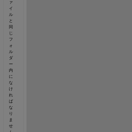
ァ
イ
ル
と
同
じ
フ
ォ
ル
ダ
ー
内
に
な
け
れ
ば
な
り
ま
せ