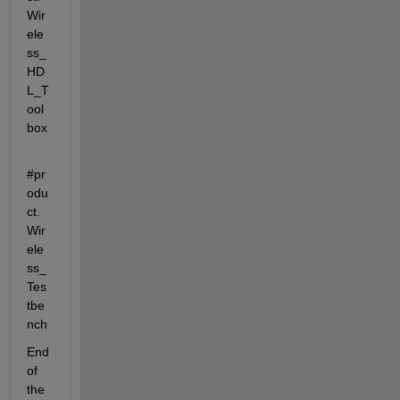
Wir
ele
ss_
HD
L_T
ool
box
#pr
odu
ct.
Wir
ele
ss_
Tes
tbe
nch
End 
of 
the 