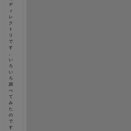
デ
ィ
レ
ク
ト
リ
で
す
。
い
ろ
い
ろ
調
べ
て
み
た
の
で
す