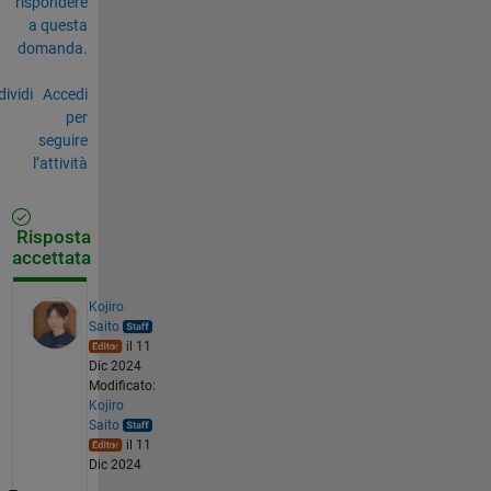
rispondere
a questa
domanda.
ividi
Accedi
per
seguire
l’attività
Risposta
accettata
Kojiro
Saito
il 11
Dic 2024
Modificato:
Kojiro
Saito
il 11
Dic 2024