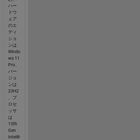
ハー
ドウ
ェア
のエ
ディ
ショ
ンは
Windo
ws 11
Pro、
バー
ジョ
ンは
23H2
、プ
ロセ
ッサ
は
13th
Gen
Intel®