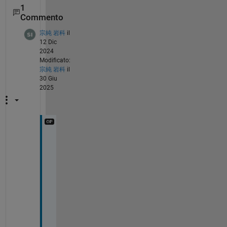
1
Commento
宗純 岩科
il
12 Dic
2024
Modificato:
宗純 岩科
il
30 Giu
2025
グ
ラ
フ
に
プ
ロ
ッ
ト
し