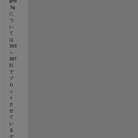
grid
.fig
に
つ
い
て
は
383
～
387
行
で
プ
ロ
ッ
ト
さ
せ
て
い
る
デ