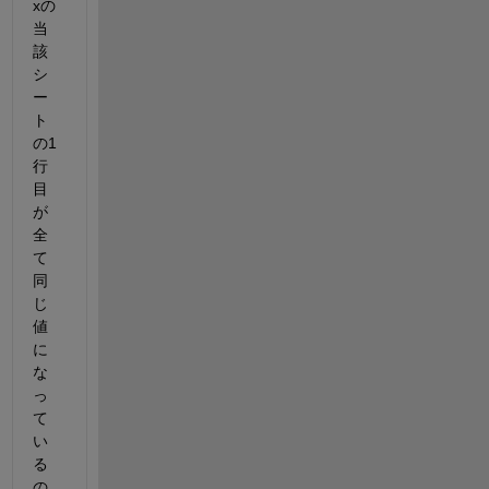
xの
当
該
シ
ー
ト
の1
行
目
が
全
て
同
じ
値
に
な
っ
て
い
る
の