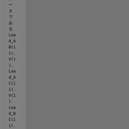
ー
タ
で
あ
る
Loa
d_A
B(i
i).
V(1
)
、
Loa
d_A
C(i
i).
V(1
)
、
Loa
d_B
C(i
i).