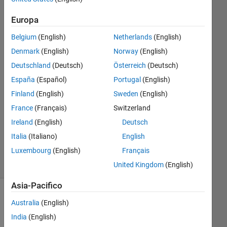
岩科
11 Dic
Europa
2024
Belgium
(English)
Netherlands
(English)
1
Risposta
Denmark
(English)
Norway
(English)
Deutschland
(Deutsch)
Österreich
(Deutsch)
Risposta
España
(Español)
Portugal
(English)
accettata
Finland
(English)
Sweden
(English)
Aggiornato
France
(Français)
Switzerland
30 Giu
Ireland
(English)
Deutsch
2025
Italia
(Italiano)
English
8
Luxembourg
(English)
Français
Visualizzazioni
(30 giorni)
United Kingdom
(English)
Asia-Pacifico
Mostra
Australia
(English)
commenti
India
(English)
meno