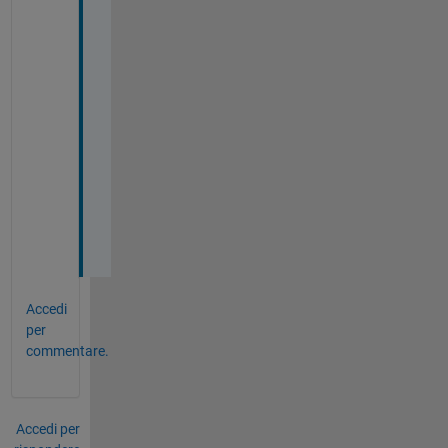
ろ
し
く
お
願
い
い
た
し
ま
す
。
Accedi
per
commentare.
Accedi per