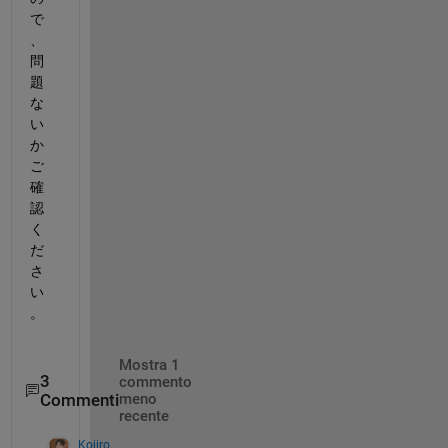
で
、
問
題
な
い
か
ご
確
認
く
だ
さ
い
。
Mostra 1
3
commento
Commenti
meno
recente
Kojiro