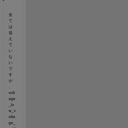
全
て
は
追
え
て
い
な
い
で
す
が
、
volt
age
_lo
w_v
olta
ge_