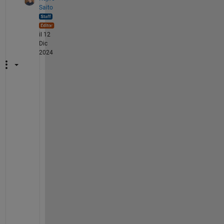
Saito
il 12
Dic
2024
c
h
e
c
k
e
r
.
x
l
s
x
の