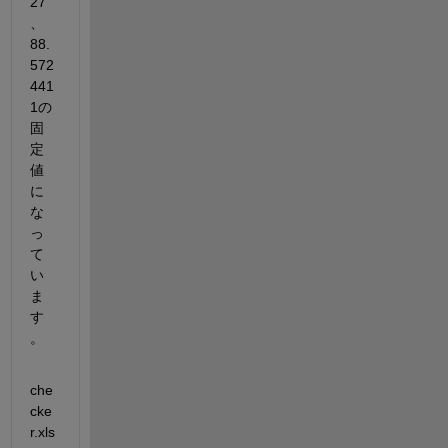
27 
、 
88.
572
441
1の
固
定
値
に
な
っ
て
い
ま
す
。
che
cke
r.xls