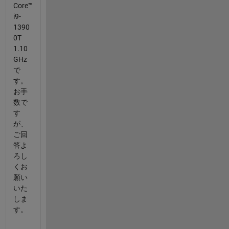
Core™
i9-
1390
0T
1.10
GHz
で
す。
お手
数で
す
が、
ご回
答よ
ろし
くお
願い
いた
しま
す。