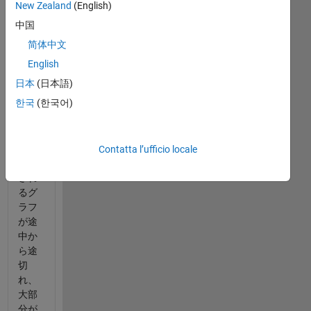
recenti
New Zealand
(English)
中国
简体中文
プロ
English
グラ
日本
(日本語)
ムを
한국
(한국어)
実行
した
際
に、
Contatta l’ufficio locale
出力
され
るグ
ラフ
が途
中か
ら途
切
れ、
大部
分が