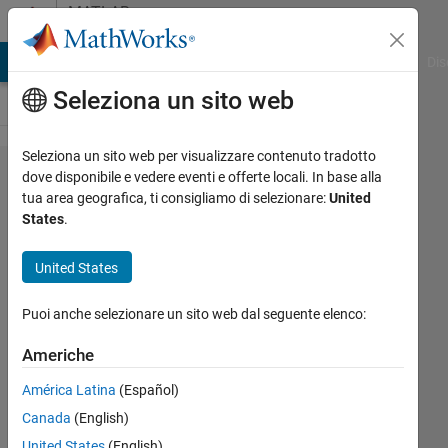
Vai al contenuto
MATLAB
Answers
ATLAB Answers
File Exchange
Cody
AI Chat Playground
Dis
Seleziona un sito web
Seleziona un sito web per visualizzare contenuto tradotto
MATLAB
dove disponibile e vedere eventi e offerte locali. In base alla
tua area geografica, ti consigliamo di selezionare:
United
でplo​t関
States
.
数を使
うとグ
United States
ラフ​が
Puoi anche selezionare un sito web dal seguente elenco:
途中か
ら途切
Americhe
れます
América Latina
(Español)
Canada
(English)
宗純
United States
(English)