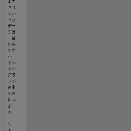
出力
され
なか
った
デー
タは
一部
のみ
です
が、
すべ
ての
グラ
フが
途中
で途
切れ
ま
す。
な
お、