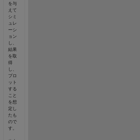
を与
えて
シミ
ュレ
ーシ
ョン
し、
結果
を取
得
し、
プロ
ット
する
こと
を想
定し
たも
ので
す。