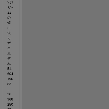
V(1
)
が
ii
の
値
に
依
ら
ず
そ
れ
ぞ
れ
51.
604
190
83
、 
36.
968
250