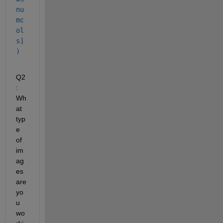
nu
mc
ol
s]
)
Q2
: 
Wh
at 
typ
e 
of 
im
ag
es 
are 
yo
u 
wo