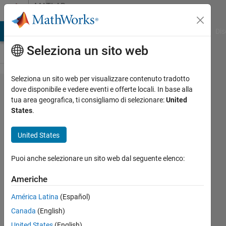
Vai al contenuto
MATLAB
Answers
ATLAB Answers
File Exchange
Cody
AI Chat Playground
Dis
Seleziona un sito web
Seleziona un sito web per visualizzare contenuto tradotto
2D matrix
dove disponibile e vedere eventi e offerte locali. In base alla
tua area geografica, ti consigliamo di selezionare:
United
resize or
States
.
interpolation
United States
Russell
Puoi anche selezionare un sito web dal seguente elenco:
10 Gen
2025
Americhe
3
Risposte
América Latina
(Español)
Canada
(English)
Aggiornato
United States
(English)