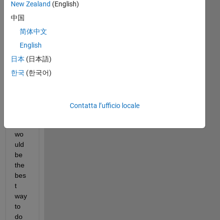
I'm 
New Zealand
(English)
ne
中国
w 
to 
简体中文
mat
English
lab 
日本
(日本語)
and 
I'm 
한국
(한국어)
not 
sur
e 
Contatta l’ufficio locale
wh
at 
wo
uld 
be 
the 
bes
t 
way 
to 
do 