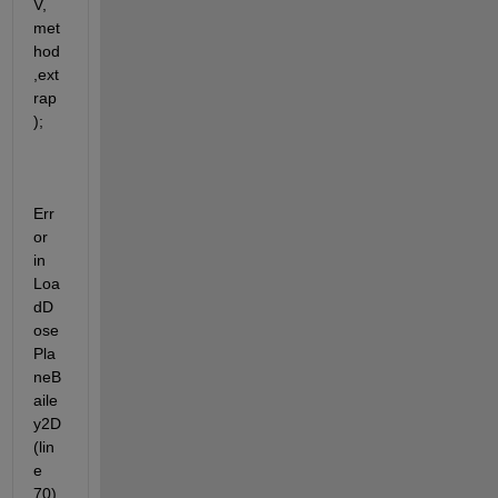
V, 
met
hod
,ext
rap
);
Err
or 
in 
Loa
dD
ose
Pla
neB
aile
y2D 
(lin
e 
70)