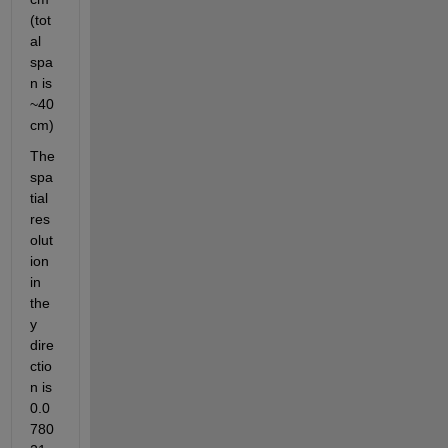
(tot
al 
spa
n is 
~40
cm)
The 
spa
tial 
res
olut
ion 
in 
the 
y 
dire
ctio
n is 
0.0
780