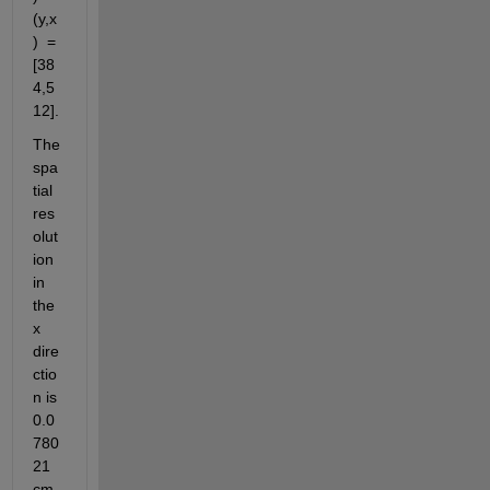
(y,x
)  = 
[38
4,5
12]. 
The 
spa
tial 
res
olut
ion 
in 
the  
x 
dire
ctio
n is 
0.0
780
21 
cm 