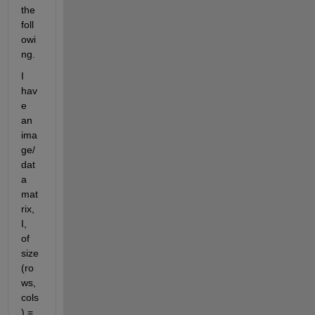
the 
foll
owi
ng.
I 
hav
e 
an 
ima
ge/
dat
a 
mat
rix, 
I,  
of 
size 
(ro
ws,
cols
) = 