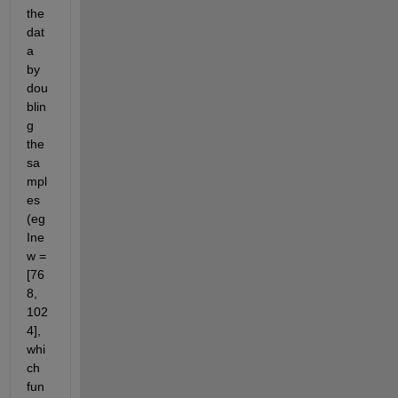
the 
dat
a 
by 
dou
blin
g 
the 
sa
mpl
es 
(eg 
Ine
w = 
[76
8, 
102
4], 
whi
ch 
fun