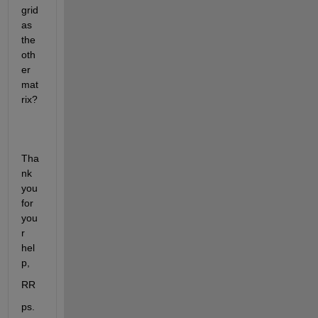
grid 
as 
the 
oth
er 
mat
rix? 
Tha
nk 
you 
for 
you
r 
hel
p,
RR
ps.  