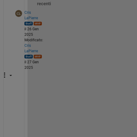
recenti
Cris
LaPierre
il 26 Gen
2025
Modificato:
Cris
LaPierre
il 27 Gen
2025
I
'
m 
d
e
f
n