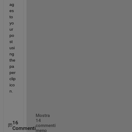
ag
es 
to 
yo
ur 
po
st 
usi
ng 
the 
pa
per
clip 
ico
n.
Mostra
14
16
commenti
Commenti
meno