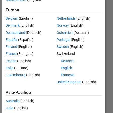
27 Gen
2025
Europa
44
Visualizzazioni
Belgium
(English)
Netherlands
(English)
(30 giorni)
Denmark
(English)
Norway
(English)
Deutschland
(Deutsch)
Österreich
(Deutsch)
España
(Español)
Portugal
(English)
Mostra
commenti
Finland
(English)
Sweden
(English)
meno
France
(Français)
Switzerland
recenti
Ireland
(English)
Deutsch
Italia
(Italiano)
English
Luxembourg
(English)
Français
United Kingdom
(English)
SampleFiles.zip
Asia-Pacifico
Hell
Australia
(English)
o,
India
(English)