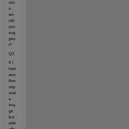
ctio
n 
wo
uld 
you 
sug
ges
t? 
Q2.
If I 
had 
ano
ther 
sep
arat
e 
ima
ge 
but 
with 