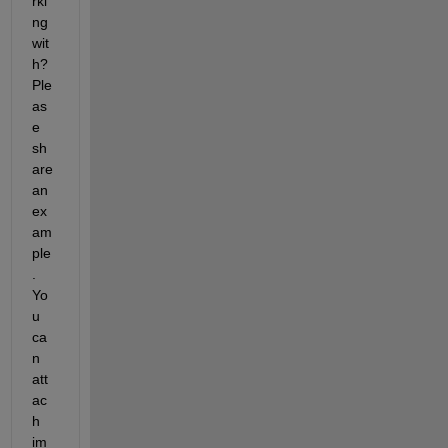
rki
ng 
wit
h? 
Ple
as
e 
sh
are 
an 
ex
am
ple
. 
Yo
u 
ca
n 
att
ac
h 
im