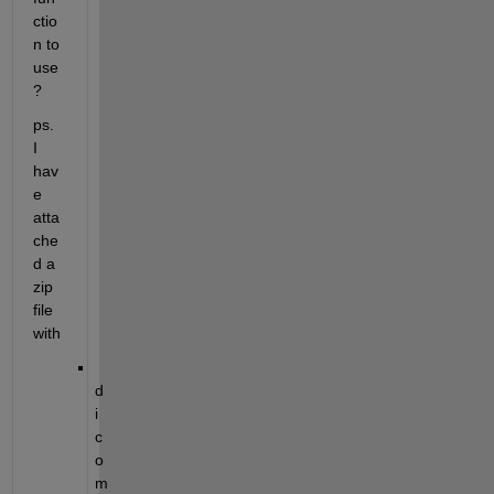
ctio
n to 
use
?
ps. 
I 
hav
e 
atta
che
d a 
zip 
file 
with
d
i
c
o
m 