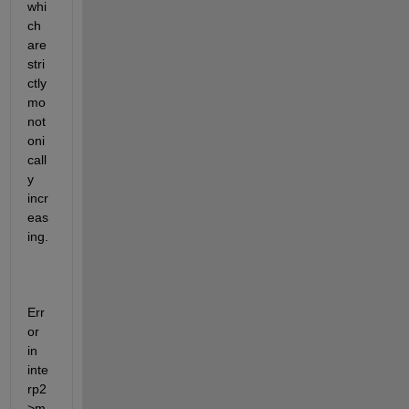
whi
ch 
are 
stri
ctly 
mo
not
oni
call
y 
incr
eas
ing.
Err
or 
in 
inte
rp2
>m