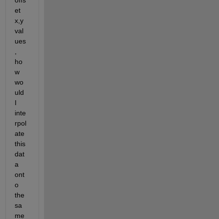
offs
et 
x,y 
val
ues
, 
ho
w 
wo
uld 
I 
inte
rpol
ate 
this 
dat
a 
ont
o 
the 
sa
me 