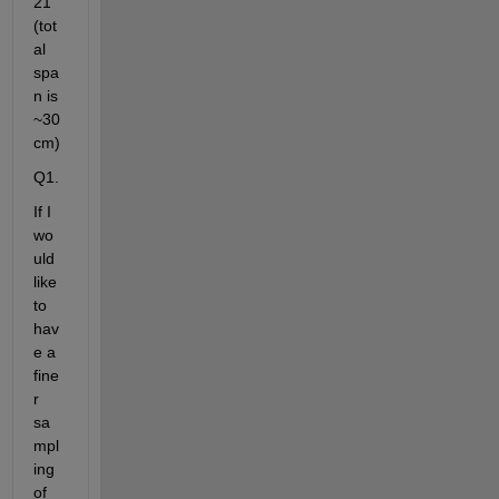
21 
(tot
al 
spa
n is 
~30
cm)
Q1.
If I 
wo
uld 
like 
to 
hav
e a 
fine
r 
sa
mpl
ing 
of 