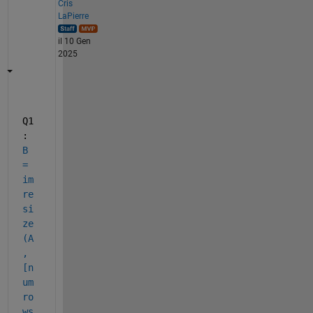
Cris
LaPierre
il 10 Gen
2025
Q1
: 
B 
= 
im
re
si
ze
(A
,
[n
um
ro
ws 