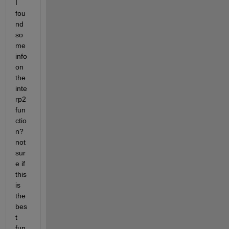
I 
fou
nd 
so
me 
info 
on 
the 
inte
rp2 
fun
ctio
n? 
not 
sur
e if 
this 
is 
the 
bes
t 
fun