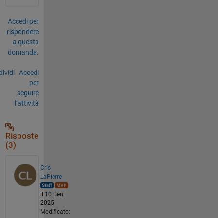
Accedi per
rispondere
a questa
domanda.
ividi
Accedi
per
seguire
l’attività
Risposte
(3)
Cris
LaPierre
il 10 Gen
2025
Modificato: