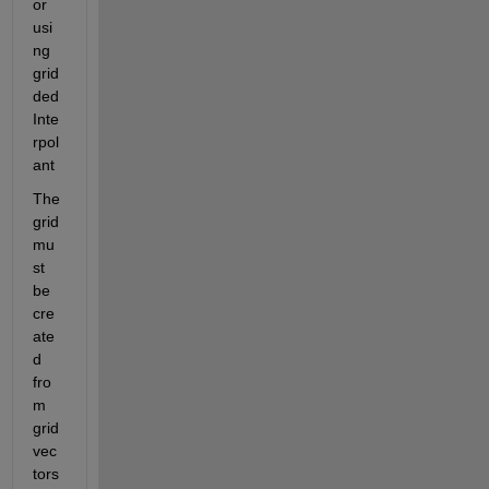
or 
usi
ng 
grid
ded
Inte
rpol
ant
The 
grid 
mu
st 
be 
cre
ate
d 
fro
m 
grid 
vec
tors 