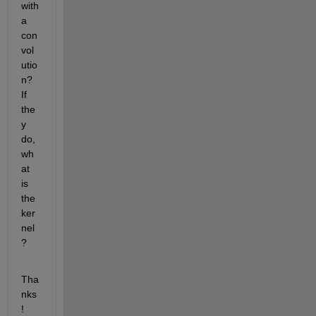
with 
a 
con
vol
utio
n? 
If 
the
y 
do, 
wh
at 
is 
the 
ker
nel
?
Tha
nks
!