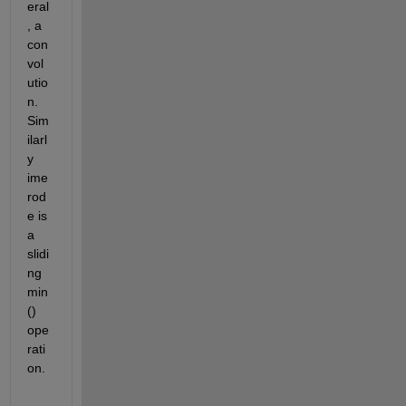
eral
, a 
con
vol
utio
n. 
Sim
ilarl
y 
ime
rod
e is 
a 
slidi
ng 
min
() 
ope
rati
on.