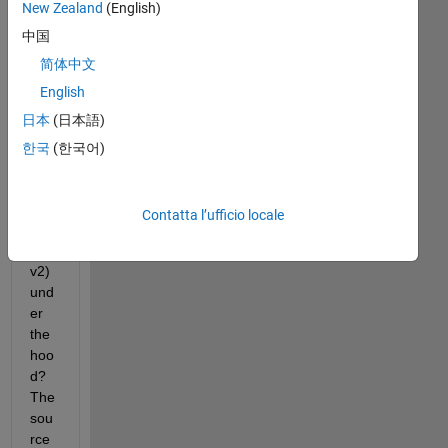
New Zealand
(English)
imd
中国
ilat
e 
简体中文
use 
English
a 
日本
(日本語)
con
vol
한국
(한국어)
utio
n 
(e.g
Contatta l’ufficio locale
. 
con
v2) 
und
er 
the 
hoo
d? 
The 
sou
rce 