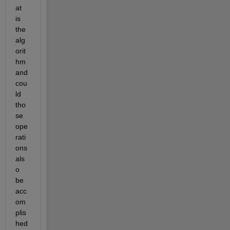
at 
is 
the 
alg
orit
hm 
and 
cou
ld 
tho
se 
ope
rati
ons 
als
o 
be 
acc
om
plis
hed 