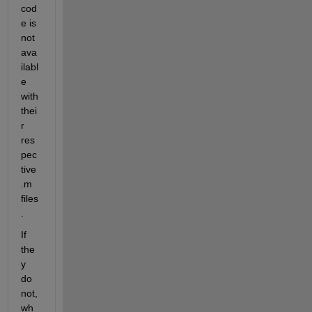
cod
e is 
not 
ava
ilabl
e 
with 
thei
r 
res
pec
tive 
.m 
files
.
If 
the
y 
do 
not, 
wh