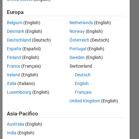
Europa
Aggiornato
15 Gen
Belgium
(English)
Netherlands
(English)
2025
Denmark
(English)
Norway
(English)
4
Visualizzazioni
Deutschland
(Deutsch)
Österreich
(Deutsch)
(30 giorni)
España
(Español)
Portugal
(English)
Finland
(English)
Sweden
(English)
France
(Français)
Switzerland
Ireland
(English)
Deutsch
Italia
(Italiano)
English
Luxembourg
(English)
Français
United Kingdom
(English)
Do 
Asia-Pacifico
ime
Australia
(English)
rod
e 
India
(English)
and 