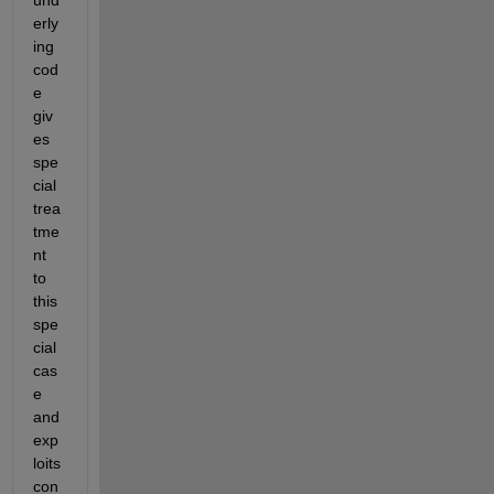
erly
ing 
cod
e 
giv
es 
spe
cial 
trea
tme
nt 
to 
this 
spe
cial 
cas
e 
and 
exp
loits 
con