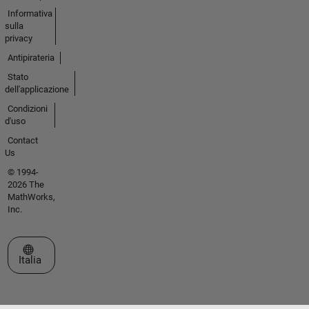
Informativa
sulla
privacy
Antipirateria
Stato
dell'applicazione
Condizioni
d'uso
Contact
Us
© 1994-
2026 The
MathWorks,
Inc.
Seleziona un sito web
Italia