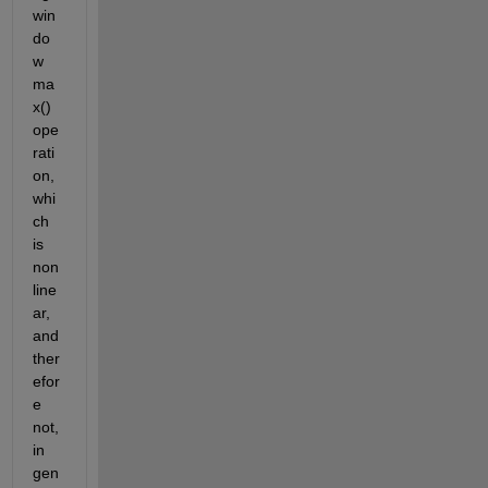
win
do
w 
ma
x() 
ope
rati
on, 
whi
ch 
is 
non
line
ar, 
and 
ther
efor
e 
not, 
in 
gen