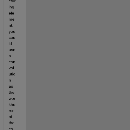
ctur
ing 
ele
me
nt, 
you 
cou
ld 
use 
a 
con
vol
utio
n 
as 
the 
wor
kho
rse 
of 
the 
co