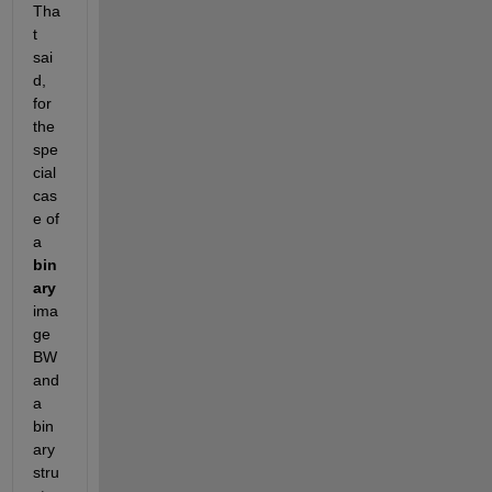
Tha
t 
sai
d, 
for 
the 
spe
cial 
cas
e of 
a 
bin
ary
ima
ge 
BW 
and 
a 
bin
ary 
stru