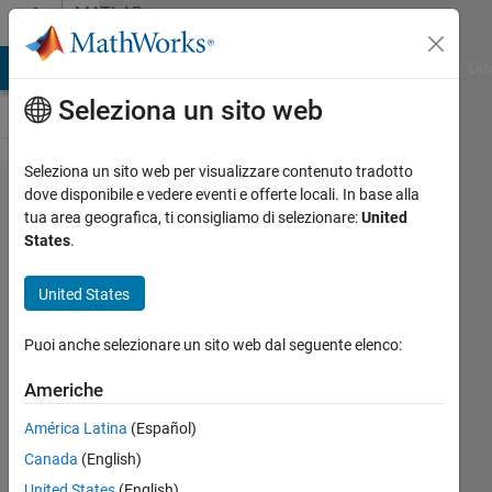
Vai al contenuto
MATLAB
Answers
ATLAB Answers
File Exchange
Cody
AI Chat Playground
Dis
Seleziona un sito web
Seleziona un sito web per visualizzare contenuto tradotto
imerode/imdilate
dove disponibile e vedere eventi e offerte locali. In base alla
tua area geografica, ti consigliamo di selezionare:
United
use convolution?
States
.
Paul
United States
Safier
15 Gen
Puoi anche selezionare un sito web dal seguente elenco:
2025
1
Americhe
Risposta
América Latina
(Español)
Canada
(English)
Risposta
accettata
United States
(English)