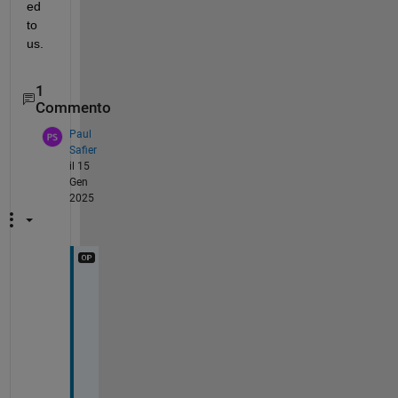
ed 
to 
us.
1
Commento
Paul
Safier
il 15
Gen
2025
T
h
a
n
k
s 