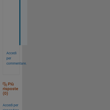
@
M
a
t
t 
J
!
Accedi
per
commentare.
Più
risposte
(0)
Accedi per