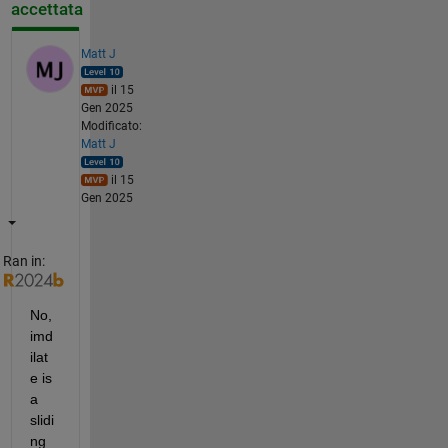
accettata
Matt J
il 15
Gen 2025
Modificato:
Matt J
il 15
Gen 2025
Ran in:
No, 
imd
ilat
e is 
a 
slidi
ng 