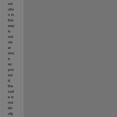
vol
utio
n in 
this 
way 
is 
not 
cle
ar 
sinc
e, 
as 
you 
sai
d, 
the 
cod
e is 
not 
div
ulg