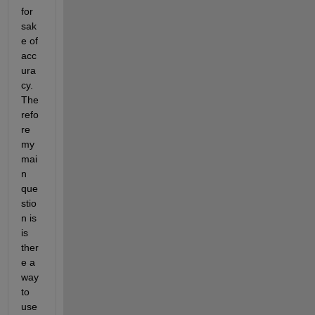
for 
sak
e of 
acc
ura
cy. 
The
refo
re 
my 
mai
n 
que
stio
n is 
is 
ther
e a 
way 
to 
use 