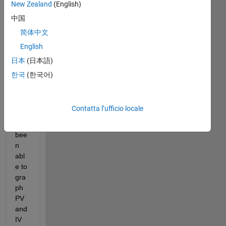
New Zealand
(English)
the 
PV 
中国
arr
简体中文
ay 
English
blo
ck 
日本
(日本語)
in 
한국
(한국어)
Sim
ulin
k I 
Contatta l’ufficio locale
hav
e 
bee
n 
abl
e to 
gra
ph 
PV 
and 
IV 