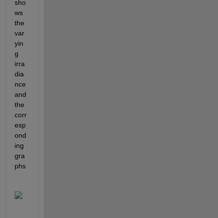
sho
ws 
the 
var
yin
g 
irra
dia
nce 
and 
the 
corr
esp
ond
ing 
gra
phs