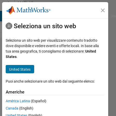
Vai al contenuto
MATLAB
Answers
ATLAB Answers
File Exchange
Cody
AI Chat Playground
Dis
Seleziona un sito web
Seleziona un sito web per visualizzare contenuto tradotto
PV array
dove disponibile e vedere eventi e offerte locali. In base alla
tua area geografica, ti consigliamo di selezionare:
United
Simulink
States
.
PV
Graphs
United States
Puoi anche selezionare un sito web dal seguente elenco:
Micaela
24 Feb
Americhe
2025
América Latina
(Español)
1
Risposta
Canada
(English)
United States
(English)