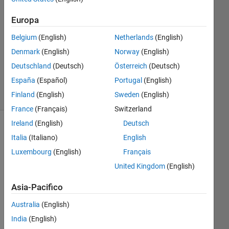
Risposta
accettata
Europa
Belgium
(English)
Netherlands
(English)
Aggiornato
17 Apr
Denmark
(English)
Norway
(English)
2025
Deutschland
(Deutsch)
Österreich
(Deutsch)
46
España
(Español)
Portugal
(English)
Visualizzazioni
Finland
(English)
Sweden
(English)
(30 giorni)
France
(Français)
Switzerland
Ireland
(English)
Deutsch
Italia
(Italiano)
English
Luxembourg
(English)
Français
United Kingdom
(English)
Asia-Pacifico
Australia
(English)
Usi
India
(English)
ng 