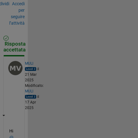
ividi
Accedi
per
seguire
l’attività
Risposta
accettata
MULI
il
21 Mar
2025
Modificato:
MULI
il
17 Apr
2025
Hi 
@