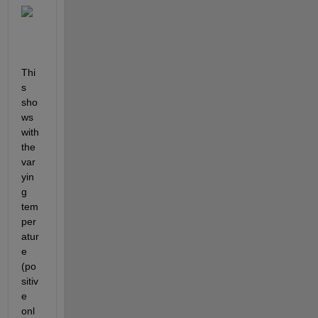
Thi
s 
sho
ws 
with 
the 
var
yin
g 
tem
per
atur
e 
(po
sitiv
e 
onl