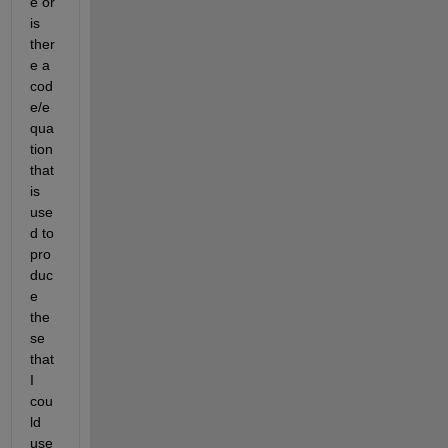
e or 
is 
ther
e a 
cod
e/e
qua
tion 
that 
is 
use
d to 
pro
duc
e 
the
se 
that 
I 
cou
ld 
use 