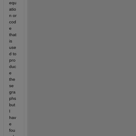
equ
atio
n or 
cod
e 
that 
is 
use
d to 
pro
duc
e 
the
se 
gra
phs 
but 
I 
hav
e 
fou