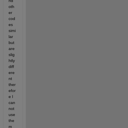
nd 
oth
er 
cod
es 
simi
lar 
but 
are 
slig
htly 
diff
ere
nt 
ther
efor
e I 
can
not 
use 
the
m 