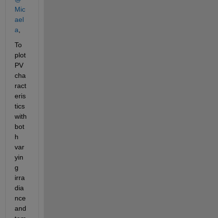
Mic
ael
a
,
To 
plot 
PV 
cha
ract
eris
tics 
with 
bot
h 
var
yin
g 
irra
dia
nce 
and 