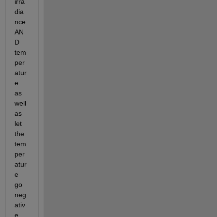
irra
dia
nce 
AN
D 
tem
per
atur
e 
as 
well 
as 
let 
the 
tem
per
atur
e 
go 
neg
ativ
e.