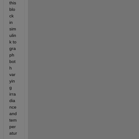
this 
blo
ck 
in 
sim
ulin
k to 
gra
ph 
bot
h 
var
yin
g 
irra
dia
nce 
and 
tem
per
atur