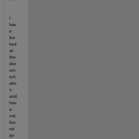
I 
hav
e 
loo
ked 
at 
the 
doc
um
ent
atio
n 
and 
hav
e 
not 
fou
nd 
an 