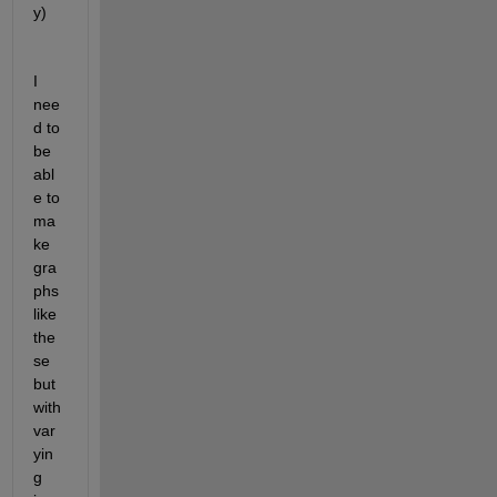
y)
I 
nee
d to 
be 
abl
e to 
ma
ke 
gra
phs 
like 
the
se 
but 
with 
var
yin
g 