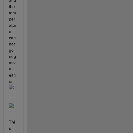
and 
the 
tem
per
atur
e 
can
not 
go 
neg
ativ
e 
eith
er. 
Thi
s 