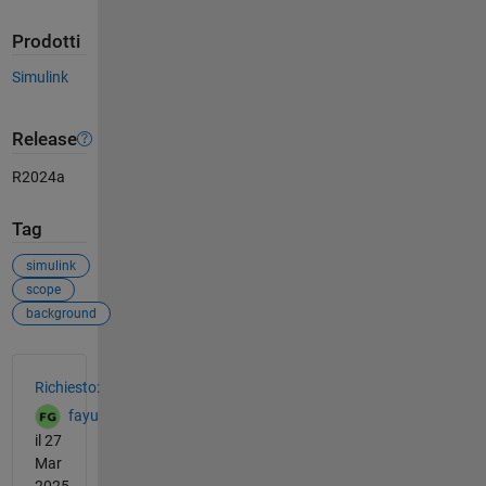
Prodotti
Simulink
Release
R2024a
Tag
simulink
scope
background
Vedere anche
Richiesto:
fayu
il 27
Mar
2025