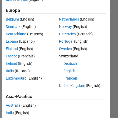
Aggiornato
28 Mar
Europa
2025
Belgium
(English)
Netherlands
(English)
42
Visualizzazioni
Denmark
(English)
Norway
(English)
(30 giorni)
Deutschland
(Deutsch)
Österreich
(Deutsch)
España
(Español)
Portugal
(English)
Finland
(English)
Sweden
(English)
France
(Français)
Switzerland
Ireland
(English)
Deutsch
Italia
(Italiano)
English
Luxembourg
(English)
Français
United Kingdom
(English)
In 
sim
Asia-Pacifico
ulin
k, 
Australia
(English)
eve
India
(English)
ry 