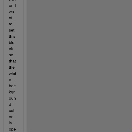
er, I 
wa
nt 
to 
set 
this 
blo
ck 
so 
that 
the 
whit
e 
bac
kgr
oun
d 
col
or 
is 
ope