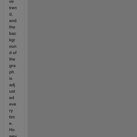
ve 
tren
d, 
and 
the 
bac
kgr
oun
d of 
the 
gra
ph 
is 
adj
ust
ed 
eve
ry 
tim
e. 
Ho
wev