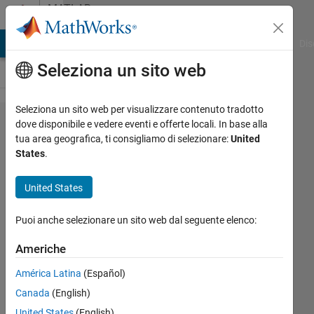
Vai al contenuto
MATLAB
Answers
ATLAB Answers
File Exchange
Cody
AI Chat Playground
Dis
Seleziona un sito web
Seleziona un sito web per visualizzare contenuto tradotto
Sets the
dove disponibile e vedere eventi e offerte locali. In base alla
tua area geografica, ti consigliamo di selezionare:
United
default
States
.
background
in scope
United States
Puoi anche selezionare un sito web dal seguente elenco:
fayu
27 Mar
Americhe
2025
América Latina
(Español)
1
Risposta
Canada
(English)
United States
(English)