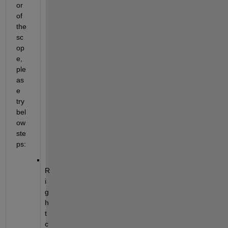
or 
of 
the 
sc
op
e, 
ple
as
e 
try 
bel
ow 
ste
ps:
R
i
g
h
t 
c