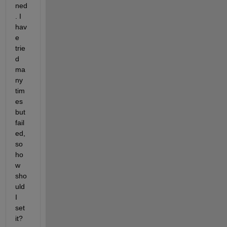
ned
. I 
hav
e 
trie
d 
ma
ny 
tim
es 
but 
fail
ed, 
so 
ho
w 
sho
uld 
I 
set 
it?