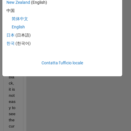
New Zealand
(English)
tim
e 
中国
sco
简体中文
pe 
English
is 
use
日本
(日本語)
d, 
한국
(한국어)
the 
bac
kgr
Contatta l’ufficio locale
oun
d is 
bla
ck, 
it is 
not 
eas
y to 
see 
the 
cur