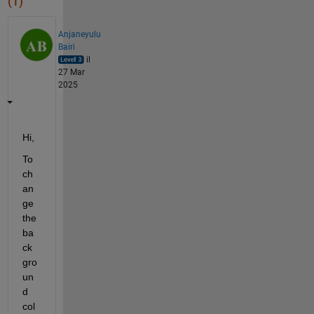
(1)
Anjaneyulu
Bairi
il
27 Mar
2025
Hi,
To 
ch
an
ge 
the 
ba
ck
gro
un
d 
col