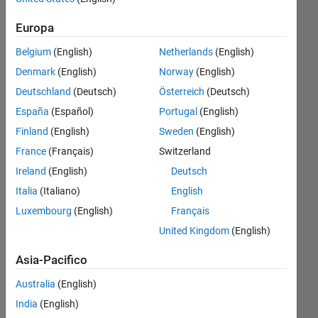
序使用
Europa
的内存
Belgium
(English)
Netherlands
(English)
峰​值？
Denmark
(English)
Norway
(English)
（不是
Deutschland
(Deutsch)
Österreich
(Deutsch)
使用
España
(Español)
Portugal
(English)
mem​
Finland
(English)
Sweden
(English)
ory得
France
(Français)
Switzerland
到的累
Ireland
(English)
Deutsch
计内存​
Italia
(Italiano)
English
）
Luxembourg
(English)
Français
United Kingdom
(English)
诗杰
23 Giu
Asia-Pacifico
2025
Australia
(English)
1
India
(English)
Risposta