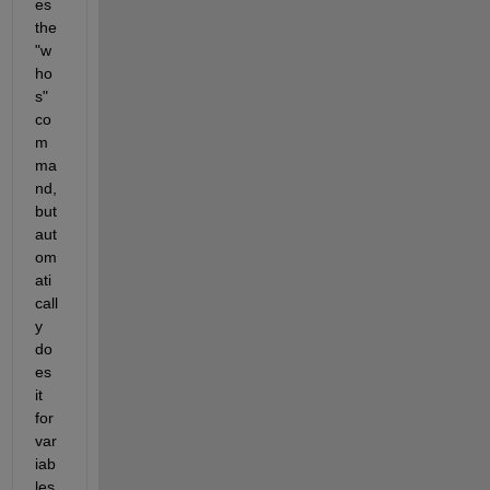
es 
the 
"w
ho
s" 
co
m
ma
nd, 
but 
aut
om
ati
call
y 
do
es 
it 
for 
var
iab
les 