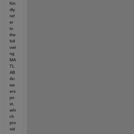
Kin
dly 
ref
er 
to 
the 
foll
owi
ng 
MA
TL
AB 
An
sw
ers 
po
st, 
whi
ch 
pro
vid