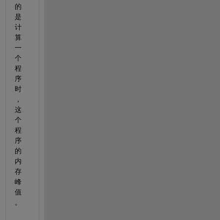
的
是
计
算
一
个
程
序
时
，
这
个
程
序
的
内
存
峰
值
。