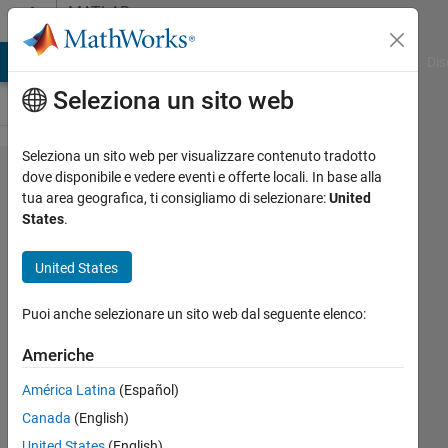
Vai al contenuto
MATLAB
Answers
ATLAB Answers
File Exchange
Cody
AI Chat Playground
Dis
Seleziona un sito web
Seleziona un sito web per visualizzare contenuto tradotto
在使用
dove disponibile e vedere eventi e offerte locali. In base alla
tua area geografica, ti consigliamo di selezionare:
United
matlab
States
.
parallel
server
United States
工具箱
Puoi anche selezionare un sito web dal seguente elenco:
做​并行
计算
Americhe
时，怎
América Latina
(Español)
么计算​
Canada
(English)
一个程
United States
(English)