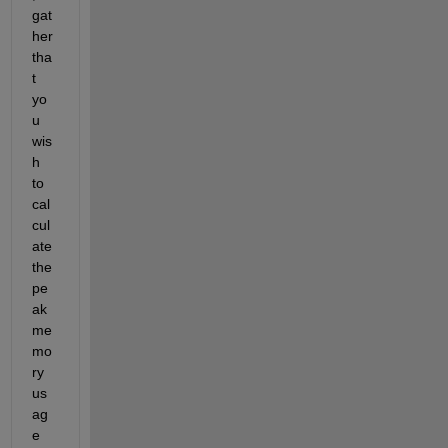
gat
her 
tha
t 
yo
u 
wis
h 
to 
cal
cul
ate 
the 
pe
ak 
me
mo
ry 
us
ag
e 