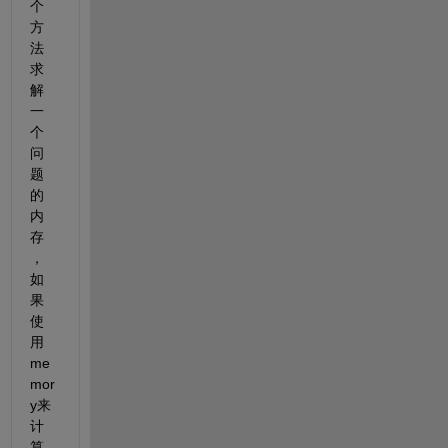
个
方
法
求
解
一
个
问
题
的
内
存
，
如
果
使
用
me
mor
y来
计
算