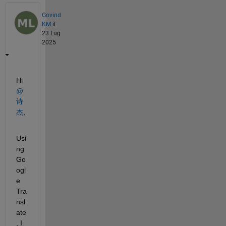
Govind
KM
il
23 Lug
2025
Hi 
@
诗
杰
,
Usi
ng 
Go
ogl
e 
Tra
nsl
ate
, I 