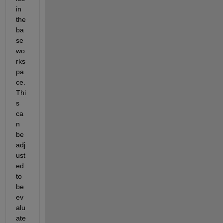
in 
the 
ba
se 
wo
rks
pa
ce. 
Thi
s 
ca
n 
be 
adj
ust
ed 
to 
be 
ev
alu
ate