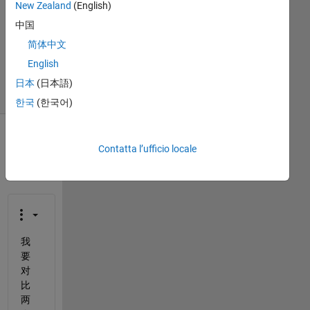
New Zealand
(English)
Aggiornato
中国
23 Lug
简体中文
2025
8
English
Visualizzazioni
日本
(日本語)
(30 giorni)
한국
(한국어)
Contatta l’ufficio locale
我
要
对
比
两