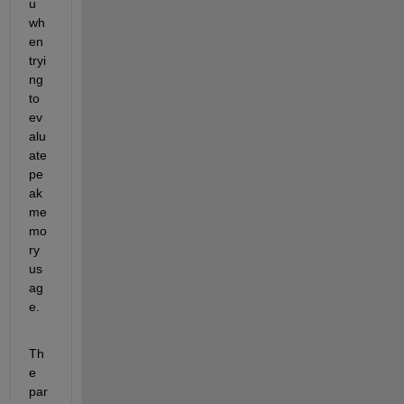
u 
wh
en 
tryi
ng 
to 
ev
alu
ate 
pe
ak 
me
mo
ry 
us
ag
e. 
Th
e 
par