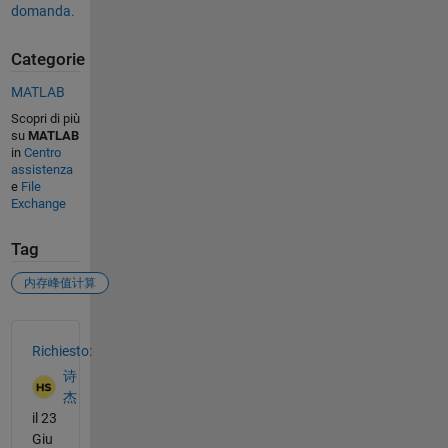
domanda.
Categorie
MATLAB
Scopri di più
su
MATLAB
in
Centro
assistenza
e
File
Exchange
Tag
内存峰值计算
Vedere anche
Richiesto:
诗
杰
il 23
Giu