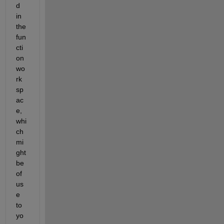
d 
in 
the 
fun
cti
on 
wo
rk 
sp
ac
e, 
whi
ch 
mi
ght 
be 
of 
us
e 
to 
yo