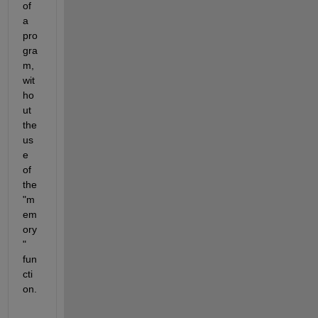
of 
a 
pro
gra
m, 
wit
ho
ut 
the 
us
e 
of 
the 
"m
em
ory
" 
fun
cti
on. 