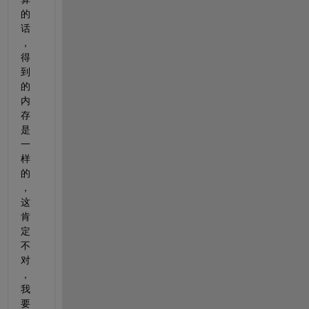
的
话
，
得
到
的
内
存
是
一
样
的
，
这
肯
定
不
对
，
我
要