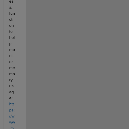
es 
a 
fun
cti
on 
to 
hel
p 
mo
nit
or 
me
mo
ry 
us
ag
e: 
htt
ps:
//w
ww
.m