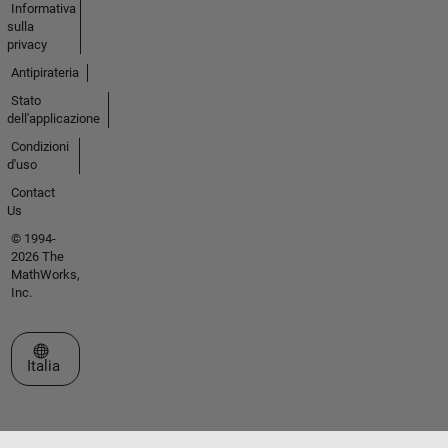
Informativa
sulla
privacy
Antipirateria
Stato
dell'applicazione
Condizioni
d'uso
Contact
Us
© 1994-
2026 The
MathWorks,
Inc.
Seleziona un sito web
Italia