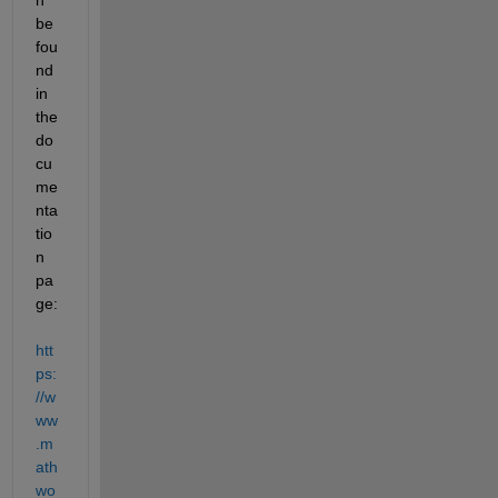
be 
fou
nd 
in 
the 
do
cu
me
nta
tio
n 
pa
ge: 
htt
ps:
//w
ww
.m
ath
wo