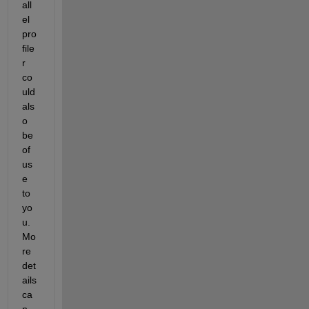
all
el 
pro
file
r 
co
uld 
als
o 
be 
of 
us
e 
to 
yo
u. 
Mo
re 
det
ails 
ca
n 