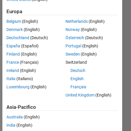
Aggiornato
6 Ago
Europa
2025
Belgium
(English)
Netherlands
(English)
5
Denmark
(English)
Norway
(English)
Visualizzazioni
(30 giorni)
Deutschland
(Deutsch)
Österreich
(Deutsch)
España
(Español)
Portugal
(English)
Finland
(English)
Sweden
(English)
Informazioni
France
(Français)
Switzerland
Questa
Ireland
(English)
Deutsch
domanda
Italia
(Italiano)
English
è
chiusa.
Luxembourg
(English)
Français
Riaprila
United Kingdom
(English)
per
modificarla
Asia-Pacifico
o
Australia
(English)
per
rispondere.
India
(English)