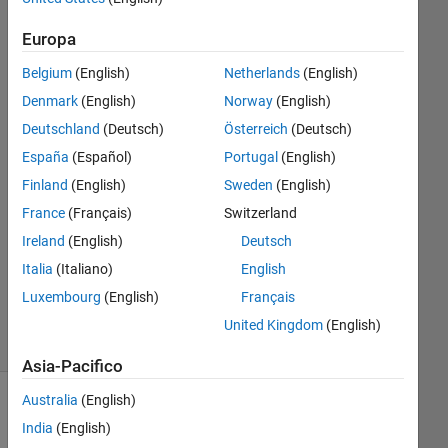
declared?
Europa
Belgium
(English)
Netherlands
(English)
Muazma
Ali
Denmark
(English)
Norway
(English)
3 Nov
Deutschland
(Deutsch)
Österreich
(Deutsch)
2025
España
(Español)
Portugal
(English)
2
Finland
(English)
Sweden
(English)
Risposte
France
(Français)
Switzerland
Aggiornato
Ireland
(English)
Deutsch
3 Nov
Italia
(Italiano)
English
2025
Luxembourg
(English)
Français
29
Visualizzazioni
United Kingdom
(English)
(30 giorni)
Asia-Pacifico
Australia
(English)
Mostra
India
(English)
commenti