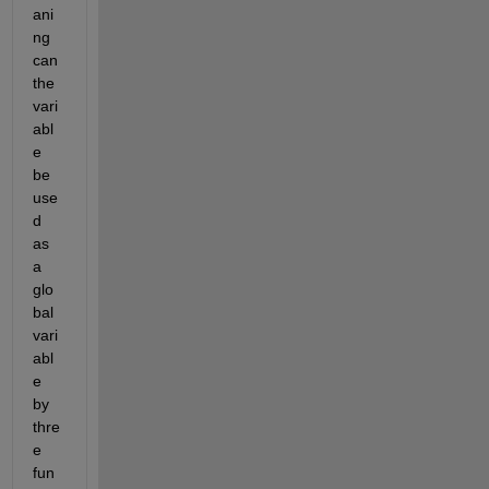
ani
ng 
can 
the 
vari
abl
e 
be 
use
d 
as 
a 
glo
bal 
vari
abl
e 
by 
thre
e 
fun