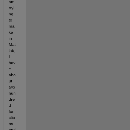
am 
tryi
ng 
to 
ma
ke 
in 
Mat
lab, 
I 
hav
e 
abo
ut 
two 
hun
dre
d 
fun
ctio
ns 
and 