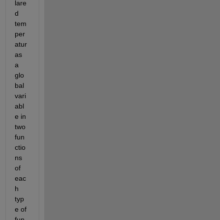
lare
d 
tem
per
atur 
as 
a 
glo
bal 
vari
abl
e in 
two 
fun
ctio
ns 
of 
eac
h 
typ
e of 
fun