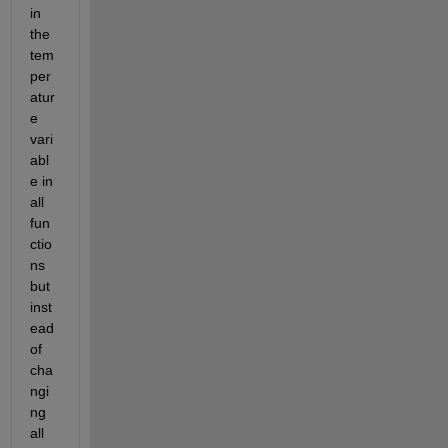
in 
the 
tem
per
atur
e 
vari
abl
e in 
all 
fun
ctio
ns 
but 
inst
ead 
of 
cha
ngi
ng 
all 