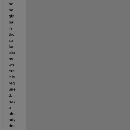
be 
be 
glo
bal 
in 
tho
se 
fun
ctio
ns 
wh
ere 
it is 
req
uire
d. I 
hav
e 
alre
ady 
dec