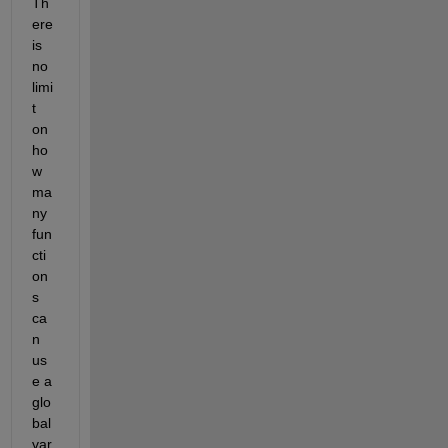
Th
ere 
is 
no 
limi
t 
on 
ho
w 
ma
ny 
fun
cti
on
s 
ca
n 
us
e a 
glo
bal 
var