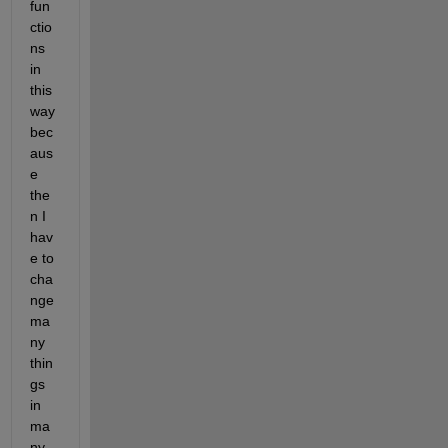
fun
ctio
ns 
in 
this 
way 
bec
aus
e 
the
n I 
hav
e to 
cha
nge 
ma
ny 
thin
gs 
in 
ma
ny 