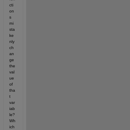
cti
on
s 
mi
sta
ke
nly 
ch
an
ge 
the 
val
ue 
of 
tha
t 
var
iab
le? 
Wh
ich 