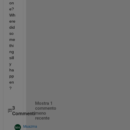
on
e? 
Wh
ere 
did 
so
me
thi
ng 
sill
y 
ha
pp
en
?
Mostra 1
3
commento
Commenti
meno
recente
Muazma