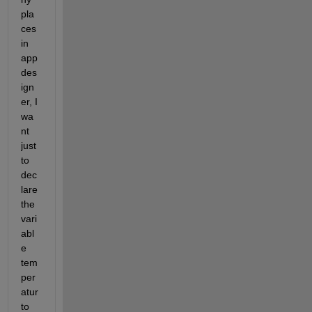
pla
ces 
in 
app 
des
ign
er, I 
wa
nt 
just 
to 
dec
lare 
the 
vari
abl
e 
tem
per
atur 
to 