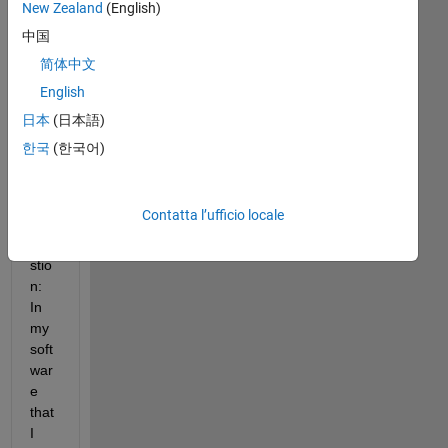
meno
New Zealand
(English)
recenti
中国
简体中文
English
日本
(日本語)
Hi!:
한국
(한국어)
)
 I 
hav
Contatta l’ufficio locale
e a 
que
stio
n: 
In 
my 
soft
war
e 
that 
I 