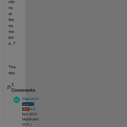
ctio
ns 
at 
the 
sa
me 
tim
e..?
Tha
nks
1
Commento
Stephen23
il 3
Nov 2025
Modificato:
Matt J