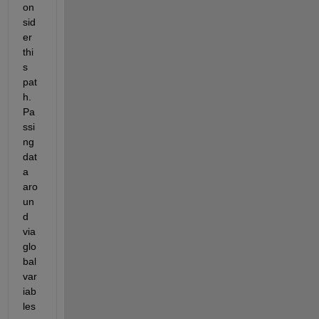
on
sid
er 
thi
s 
pat
h. 
Pa
ssi
ng 
dat
a 
aro
un
d 
via 
glo
bal 
var
iab
les 