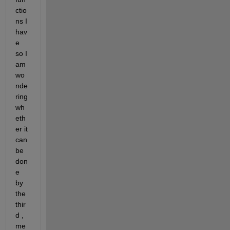
ctio
ns I 
hav
e 
so I 
am 
wo
nde
ring 
wh
eth
er it 
can 
be 
don
e 
by 
the 
thir
d , 
me