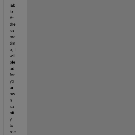
iab
le. 
At 
the 
sa
me 
tim
e, I 
will 
ple
ad, 
for 
yo
ur 
ow
n 
sa
nit
y, 
to 
rec