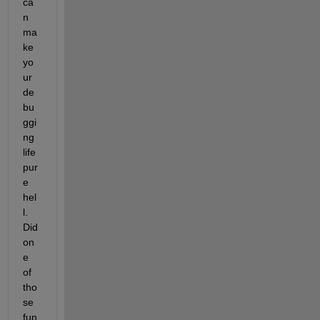
ca
n 
ma
ke 
yo
ur 
de
bu
ggi
ng 
life 
pur
e 
hel
l. 
Did 
on
e 
of 
tho
se 
fun