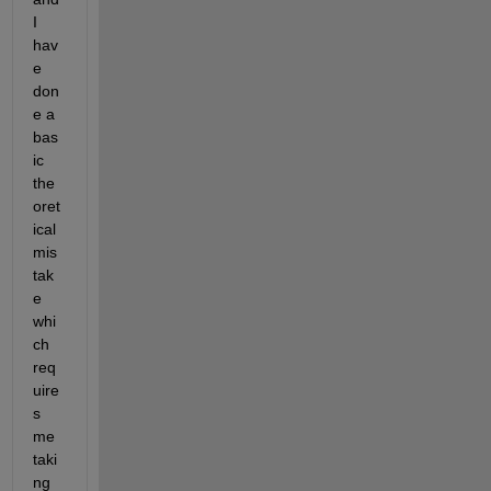
I 
hav
e 
don
e a 
bas
ic 
the
oret
ical 
mis
tak
e 
whi
ch 
req
uire
s 
me 
taki
ng 