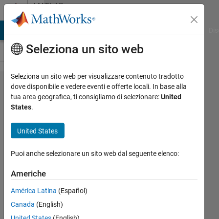
Vai al contenuto
MATLAB
Answers
ATLAB Answers
File Exchange
Cody
AI Chat Playground
Dis
Seleziona un sito web
Seleziona un sito web per visualizzare contenuto tradotto
In how
dove disponibile e vedere eventi e offerte locali. In base alla
tua area geografica, ti consigliamo di selezionare:
United
many
States
.
functions
using the
United States
global
Puoi anche selezionare un sito web dal seguente elenco:
variable,
can a
Americhe
global
América Latina
(Español)
variable
Canada
(English)
be
United States
(English)