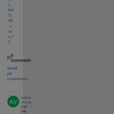
y_
MA
TL
AB
_c
od
e.3
F
0
Commenti
Accedi
per
commentare.
andrea
vironda
il 29
Feb