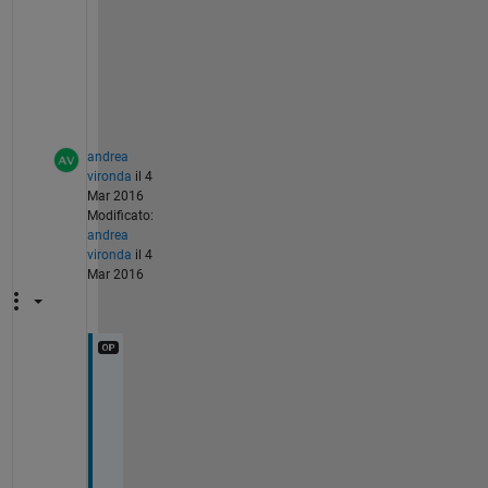
i
v
e
s
.
andrea
vironda
il 4
Mar 2016
Modificato:
andrea
vironda
il 4
Mar 2016
i
'
m 
i
n 