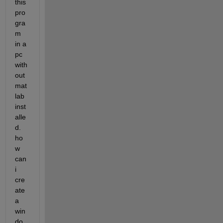
this 
pro
gra
m 
in a 
pc 
with
out 
mat
lab 
inst
alle
d. 
ho
w 
can 
i 
cre
ate 
a 
win
do