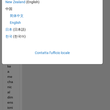
New Zealand
(English)
ate
中国
d 
an 
简体中文
eas
English
y 
日本
(日本語)
scri
pt 
한국
(한국어)
in 
ord
er 
Contatta l’ufficio locale
to 
ma
ke 
a 
me
cha
nic
al 
dim
ens
ioni