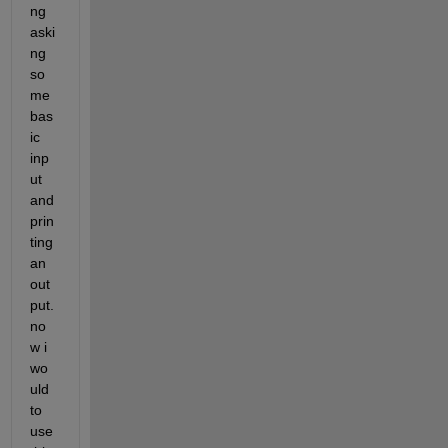
ng 
aski
ng 
so
me 
bas
ic 
inp
ut 
and 
prin
ting 
an 
out
put. 
no
w i 
wo
uld 
to 
use 