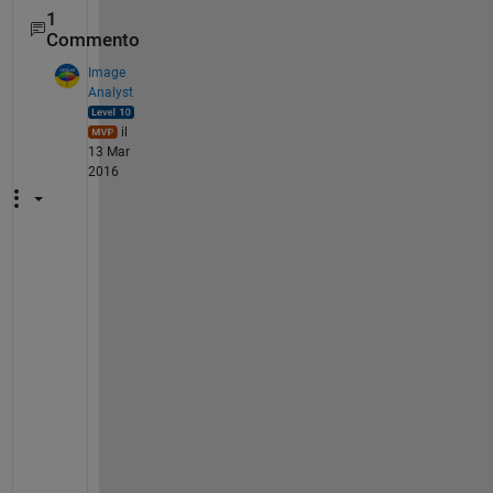
1
Commento
Image
Analyst
il
13 Mar
2016
W
e 
c
a
n
'
t 
t
e
l