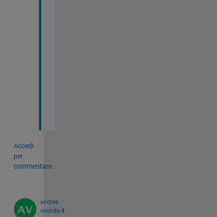
f
r
o
m 
e
v
e
r
y 
o
n
e
Accedi
per
commentare.
andrea
vironda
il