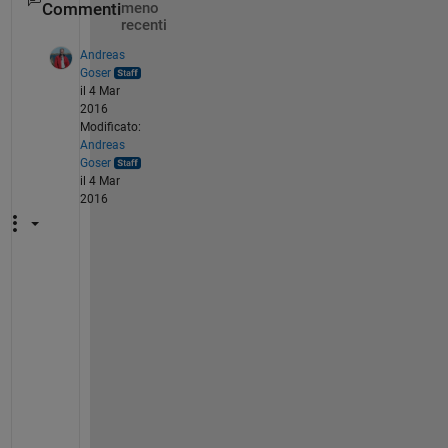
Commenti
meno
recenti
Andreas
Goser
il 4 Mar
2016
Modificato:
Andreas
Goser
il 4 Mar
2016
I
s 
t
h
i
s 
a 
u