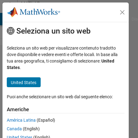
Vai al contenuto
MATLAB
Answers
ATLAB Answers
File Exchange
Cody
AI Chat Playground
Dis
Seleziona un sito web
Seleziona un sito web per visualizzare contenuto tradotto
how to
dove disponibile e vedere eventi e offerte locali. In base alla
tua area geografica, ti consigliamo di selezionare:
United
create a
States
.
windows
executable
United States
file
Puoi anche selezionare un sito web dal seguente elenco:
andrea
Americhe
vironda
América Latina
(Español)
29 Feb
2016
Canada
(English)
3
United States
(English)