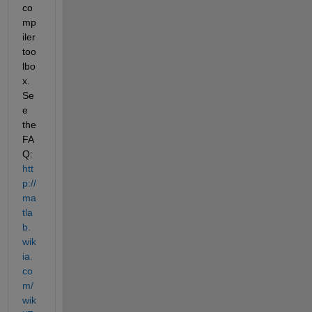
co
mp
iler 
too
lbo
x. 
Se
e 
the 
FA
Q:
htt
p://
ma
tla
b.
wik
ia.
co
m/
wik