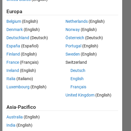
Risposte
Europa
Aggiornato
Belgium
(English)
Netherlands
(English)
13 Mar
Denmark
(English)
Norway
(English)
2016
26
Deutschland
(Deutsch)
Österreich
(Deutsch)
Visualizzazioni
España
(Español)
Portugal
(English)
(30 giorni)
Finland
(English)
Sweden
(English)
France
(Français)
Switzerland
Mostra
Ireland
(English)
Deutsch
commenti
Italia
(Italiano)
English
meno
Luxembourg
(English)
Français
recenti
United Kingdom
(English)
Asia-Pacifico
Australia
(English)
hell
o i 
India
(English)
cre