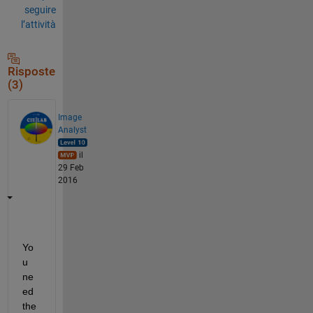
seguire
l’attività
Risposte
(3)
Image
Analyst
il
29 Feb
2016
Yo
u 
ne
ed 
the 