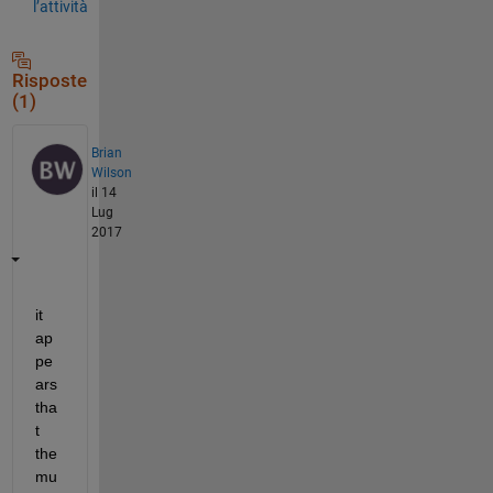
l’attività
Risposte
(1)
Brian
Wilson
il 14
Lug
2017
it 
ap
pe
ars 
tha
t 
the 
mu