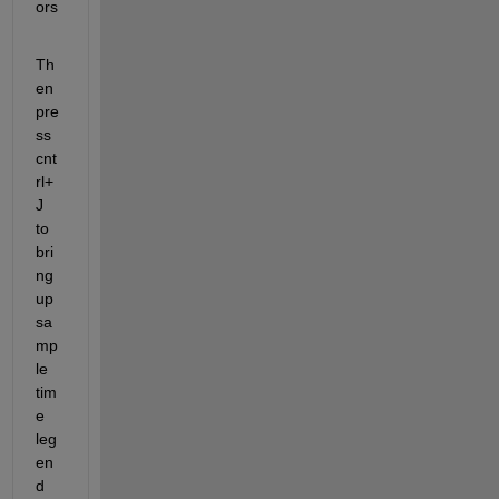
ors
Th
en 
pre
ss 
cnt
rl+
J 
to 
bri
ng 
up 
sa
mp
le 
tim
e 
leg
en
d 