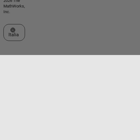
2026 The
MathWorks,
Inc.
Seleziona un sito web
Italia