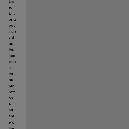
tim
e. 
Ent
er a 
pos
itive 
val
ue 
that 
spe
cifie
s 
the 
out
put 
rate 
as 
a 
mul
tipl
e of 
the 