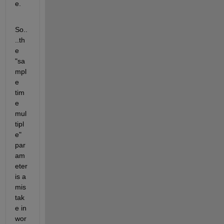
e.
So..
..th
e 
"sa
mpl
e 
tim
e 
mul
tipl
e" 
par
am
eter 
is a 
mis
tak
e in 
wor