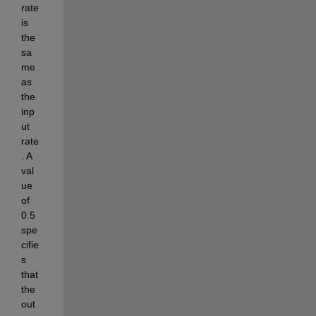
rate 
is 
the 
sa
me 
as 
the 
inp
ut 
rate
. A 
val
ue 
of 
0.5 
spe
cifie
s 
that 
the 
out