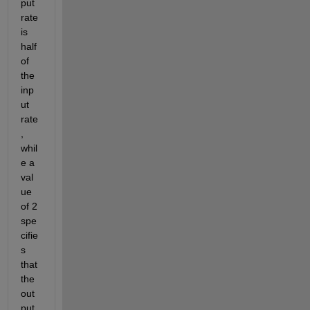
put 
rate 
is 
half 
of 
the 
inp
ut 
rate
, 
whil
e a 
val
ue 
of 2 
spe
cifie
s 
that 
the 
out
put 