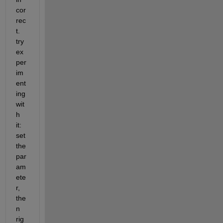
cor
rec
t. 
try 
ex
per
im
ent
ing 
wit
h 
it: 
set 
the 
par
am
ete
r, 
the
n 
rig