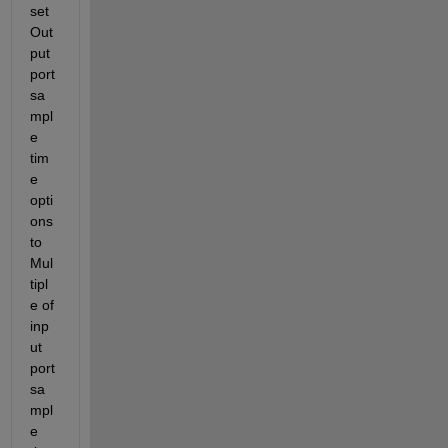
set 
Out
put 
port 
sa
mpl
e 
tim
e 
opti
ons 
to 
Mul
tipl
e of 
inp
ut 
port 
sa
mpl
e 