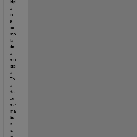
ltipl
e 
is 
a 
sa
mp
le 
tim
e 
mu
ltipl
e. 
Th
e 
do
cu
me
nta
tio
n 
is 
in 