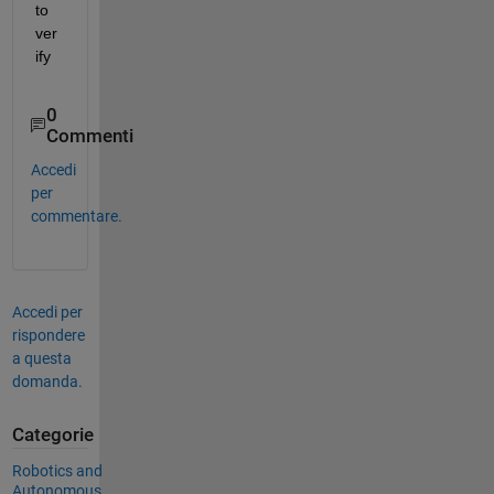
to 
ver
ify
0
Commenti
Accedi
per
commentare.
Accedi per
rispondere
a questa
domanda.
Categorie
Robotics and
Autonomous