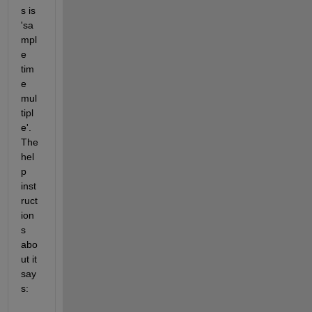
s is 
'sa
mpl
e 
tim
e 
mul
tipl
e'. 
The 
hel
p 
inst
ruct
ion
s 
abo
ut it 
say
s: