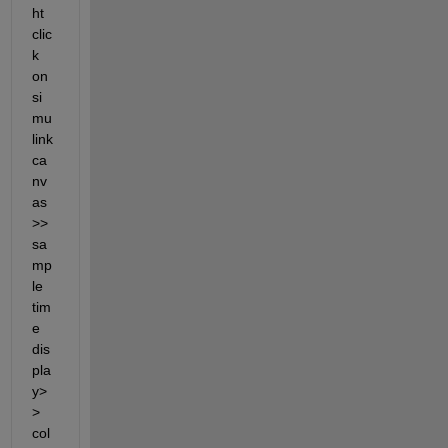
ht 
clic
k 
on 
si
mu
link 
ca
nv
as
>>
sa
mp
le 
tim
e 
dis
pla
y>
> 
col