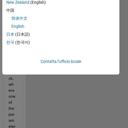
In 
New Zealand
(English)
sim
中国
ulin
k, 
简体中文
ther
English
e is 
日本
(日本語)
a 
Rat
한국
(한국어)
e 
Tra
nsiti
Contatta l’ufficio locale
on 
Blo
ck, 
wh
ere 
one 
of 
the 
par
am
eter