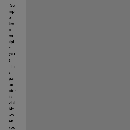
"Sa
mpl
e 
tim
e 
mul
tipl
e 
(>0
) 
Thi
s 
par
am
eter 
is 
visi
ble 
wh
en 
you 