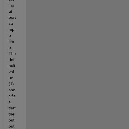
inp
ut 
port 
sa
mpl
e 
tim
e. 
The 
def
ault 
val
ue 
(1) 
spe
cifie
s 
that 
the 
out
put 