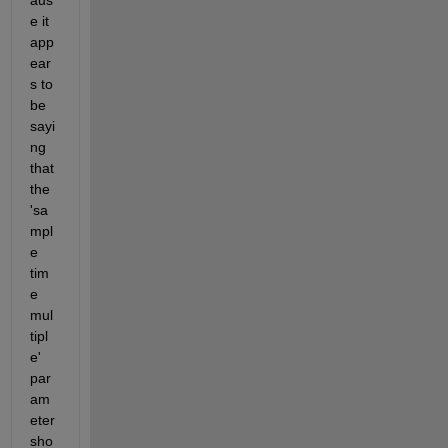
aus
e it 
app
ear
s to 
be 
sayi
ng 
that 
the 
'sa
mpl
e 
tim
e 
mul
tipl
e' 
par
am
eter 
sho