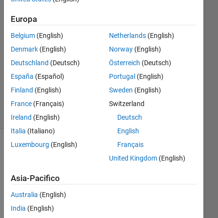
2 Giu
2016
Europa
1
Belgium
(English)
Netherlands
(English)
Risposta
Denmark
(English)
Norway
(English)
Aggiornato
Deutschland
(Deutsch)
Österreich
(Deutsch)
14 Lug
España
(Español)
Portugal
(English)
2017
Finland
(English)
Sweden
(English)
7
France
(Français)
Switzerland
Visualizzazioni
(30 giorni)
Ireland
(English)
Deutsch
Italia
(Italiano)
English
Luxembourg
(English)
Français
United Kingdom
(English)
Asia-Pacifico
Australia
(English)
India
(English)