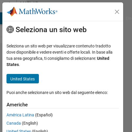
Vai al contenuto
MATLAB
Answers
ATLAB Answers
File Exchange
Cody
AI Chat Playground
Dis
Seleziona un sito web
Seleziona un sito web per visualizzare contenuto tradotto
Simulink
dove disponibile e vedere eventi e offerte locali. In base alla
tua area geografica, ti consigliamo di selezionare:
United
Rate
States
.
Transition
block
United States
"sample
Puoi anche selezionare un sito web dal seguente elenco:
time
multiple"
Americhe
parameter
América Latina
(Español)
Canada
(English)
Kenny
United States
(English)