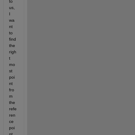
to 
us, 
I 
wa
nt 
to 
find 
the 
righ
t 
mo
st 
poi
nt 
fro
m 
the 
refe
ren
ce 
poi
nt 