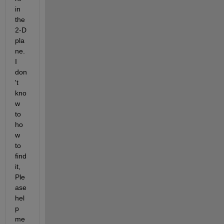
in 
the 
2-D 
pla
ne. 
I 
don
't 
kno
w 
to 
ho
w 
to 
find 
it, 
Ple
ase 
hel
p 
me 