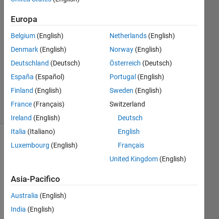
Europa
ganesh
s
Belgium
(English)
Netherlands
(English)
13 Giu
Denmark
(English)
Norway
(English)
2016
Deutschland
(Deutsch)
Österreich
(Deutsch)
0
España
(Español)
Portugal
(English)
Risposte
6
Finland
(English)
Sweden
(English)
Visualizzazioni
France
(Français)
Switzerland
(30 giorni)
Ireland
(English)
Deutsch
Italia
(Italiano)
English
Luxembourg
(English)
Français
United Kingdom
(English)
Asia-Pacifico
Australia
(English)
India
(English)
Hi, I 