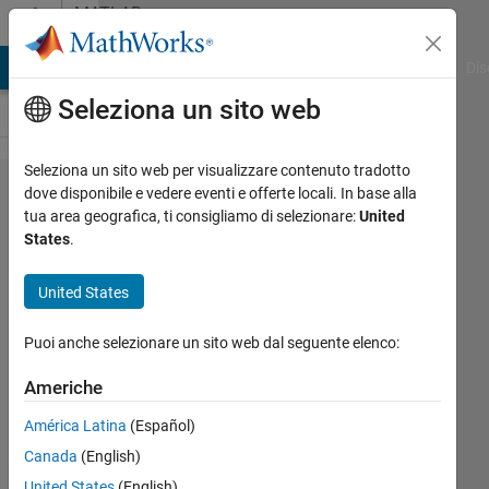
Vai al contenuto
MATLAB
Answers
ATLAB Answers
File Exchange
Cody
AI Chat Playground
Dis
Seleziona un sito web
Seleziona un sito web per visualizzare contenuto tradotto
how to
dove disponibile e vedere eventi e offerte locali. In base alla
tua area geografica, ti consigliamo di selezionare:
United
find the
States
.
right
most
United States
point
Puoi anche selezionare un sito web dal seguente elenco:
from the
reference
Americhe
point in
América Latina
(Español)
the 2D
Canada
(English)
plane ..?
United States
(English)