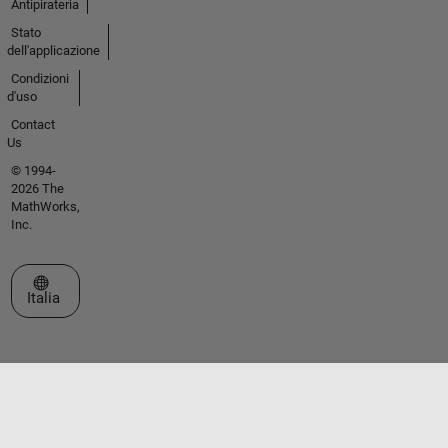
Antipirateria
Stato
dell'applicazione
Condizioni
d'uso
Contact
Us
© 1994-
2026 The
MathWorks,
Inc.
Seleziona un sito web
Italia