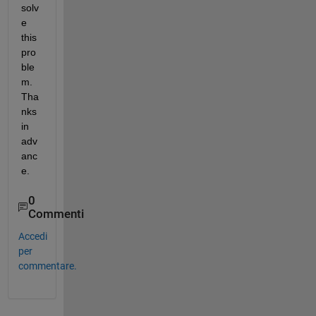
solv
e 
this 
pro
ble
m. 
Tha
nks 
in 
adv
anc
e.
0
Commenti
Accedi
per
commentare.