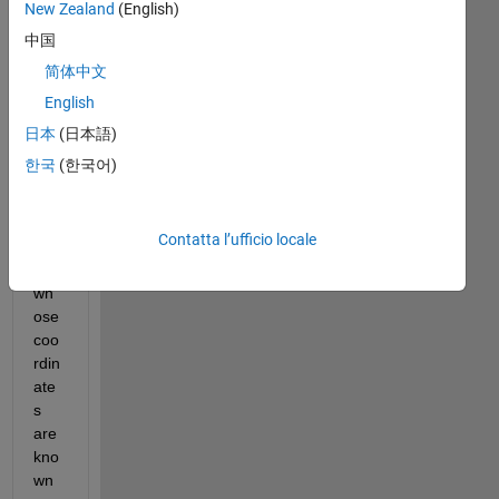
New Zealand
(English)
hav
e 5 
中国
diff
简体中文
ere
English
nt 
poi
日本
(日本語)
nts 
한국
(한국어)
in 
the 
X-y 
Contatta l’ufficio locale
pla
ne 
wh
ose 
coo
rdin
ate
s 
are 
kno
wn 