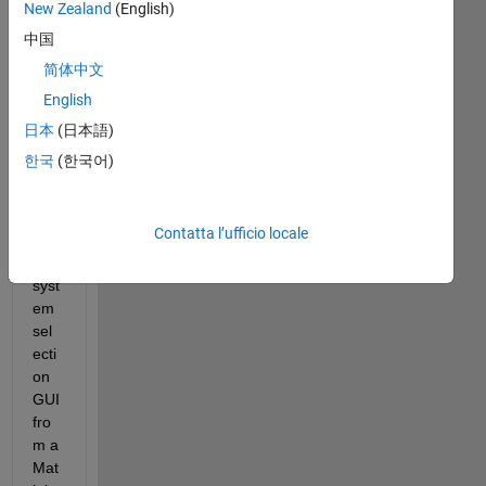
New Zealand
(English)
and 
or 
中国
met
简体中文
hod 
English
to 
ope
日本
(日本語)
n 
한국
(한국어)
the 
Sim
ulin
Contatta l’ufficio locale
k 
sub
syst
em 
sel
ecti
on 
GUI 
fro
m a 
Mat