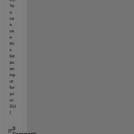
Yo
u 
ca
n 
us
e 
thi
s 
list 
as 
an 
inp
ut 
for 
yo
ur 
GU
I.
0