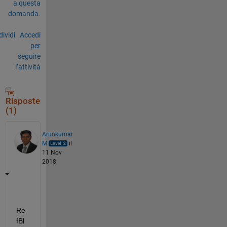
a questa
domanda.
ividi
Accedi
per
seguire
l’attività
Risposte
(1)
Arunkumar
M
il
11 Nov
2018
Re
fBl