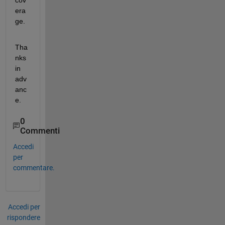
cov
era
ge.
Tha
nks 
in 
adv
anc
e.
0
Commenti
Accedi
per
commentare.
Accedi per
rispondere