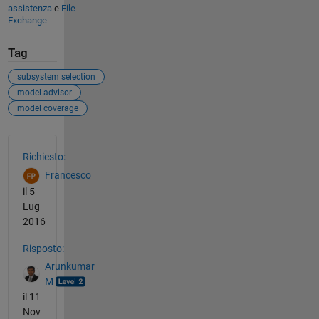
assistenza
e
File
Exchange
Tag
subsystem selection
model advisor
model coverage
Vedere anche
Richiesto:
Francesco
il 5
Lug
2016
Risposto:
Arunkumar
M
il 11
Nov