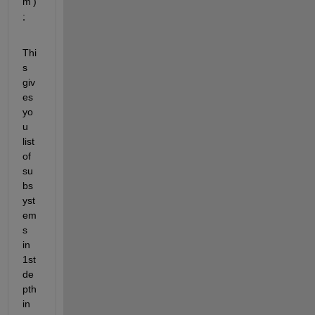
m')
;
Thi
s 
giv
es 
yo
u 
list 
of 
su
bs
yst
em
s 
in 
1st 
de
pth 
in 