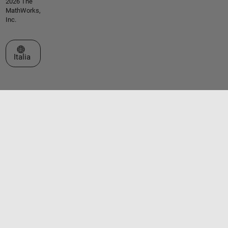
2026 The
MathWorks,
Inc.
Seleziona un sito web
Italia