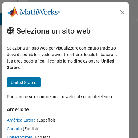
Vai al contenuto
MATLAB
Answers
ATLAB Answers
File Exchange
Cody
AI Chat Playground
Dis
Seleziona un sito web
Seleziona un sito web per visualizzare contenuto tradotto
Simulink
dove disponibile e vedere eventi e offerte locali. In base alla
tua area geografica, ti consigliamo di selezionare:
United
subsystem
States
.
selection
GUI
United States
Puoi anche selezionare un sito web dal seguente elenco:
Francesco
5 Lug
Americhe
2016
América Latina
(Español)
1
Risposta
Canada
(English)
United States
(English)