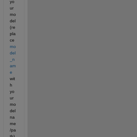
yo
ur 
mo
del 
(re
pla
ce
mo
del
_n
am
e
wit
h 
yo
ur 
mo
del 
na
me
/pa
th). 