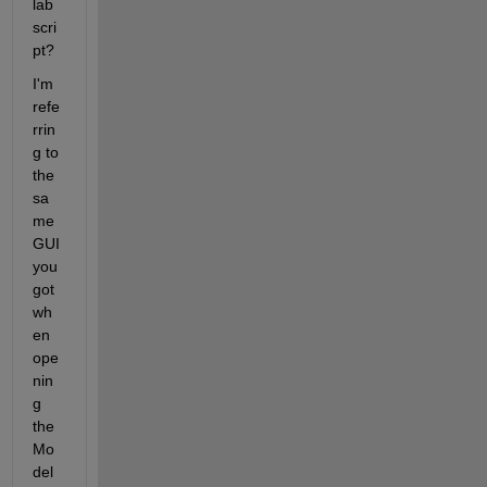
lab 
scri
pt?
I'm 
refe
rrin
g to 
the 
sa
me 
GUI 
you 
got 
wh
en 
ope
nin
g 
the 
Mo
del 