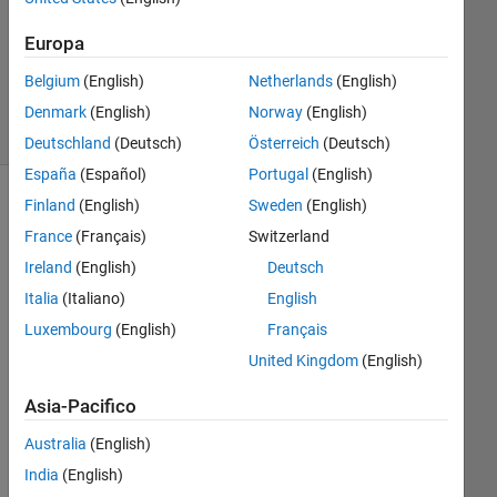
Aggiornato
11 Nov
Europa
2018
Belgium
(English)
Netherlands
(English)
41
Visualizzazioni
Denmark
(English)
Norway
(English)
(30 giorni)
Deutschland
(Deutsch)
Österreich
(Deutsch)
España
(Español)
Portugal
(English)
Finland
(English)
Sweden
(English)
France
(Français)
Switzerland
Ireland
(English)
Deutsch
Italia
(Italiano)
English
Luxembourg
(English)
Français
United Kingdom
(English)
Is 
ther
Asia-Pacifico
e 
any 
Australia
(English)
co
India
(English)
mm