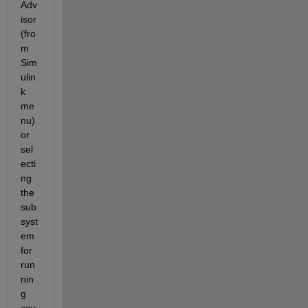
Adv
isor 
(fro
m 
Sim
ulin
k 
me
nu) 
or 
sel
ecti
ng 
the 
sub
syst
em 
for 
run
nin
g 