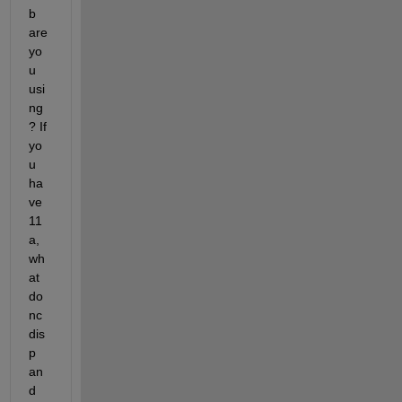
b 
are 
yo
u 
usi
ng
? If 
yo
u 
ha
ve 
11
a, 
wh
at 
do 
nc
dis
p 
an
d 