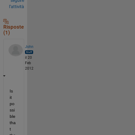
seguire
l’attività
Risposte
(1)
John
il 20
Feb
2012
Is 
it 
po
ssi
ble 
tha
t 