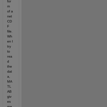
for
m 
of a 
net
CD
F 
file. 
Wh
en I 
try 
to 
rea
d 
the 
dat
a, 
MA
TL
AB 
giv
es 
me 