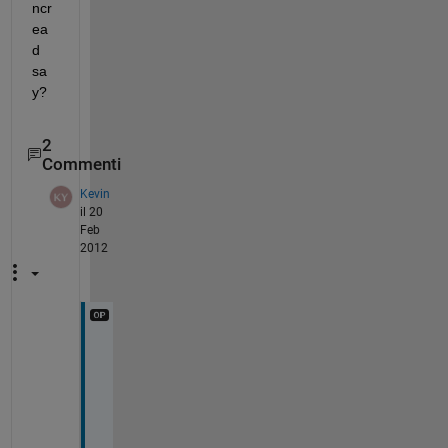
ncr
ea
d 
sa
y?
2
Commenti
Kevin
il 20
Feb
2012
I
'
m 
u
s