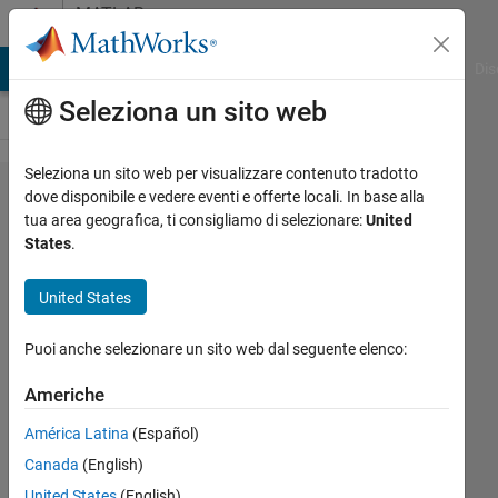
Vai al contenuto
MATLAB
Answers
ATLAB Answers
File Exchange
Cody
AI Chat Playground
Dis
Seleziona un sito web
Seleziona un sito web per visualizzare contenuto tradotto
netCDF
dove disponibile e vedere eventi e offerte locali. In base alla
tua area geografica, ti consigliamo di selezionare:
United
not
States
.
being
read
United States
properly
Puoi anche selezionare un sito web dal seguente elenco:
Kevin
Americhe
17 Feb
América Latina
(Español)
2012
Canada
(English)
1
Risposta
United States
(English)