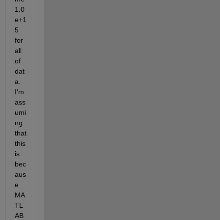
1.0
e+1
5 
for 
all 
of 
dat
a. 
I'm 
ass
umi
ng 
that 
this 
is 
bec
aus
e 
MA
TL
AB 