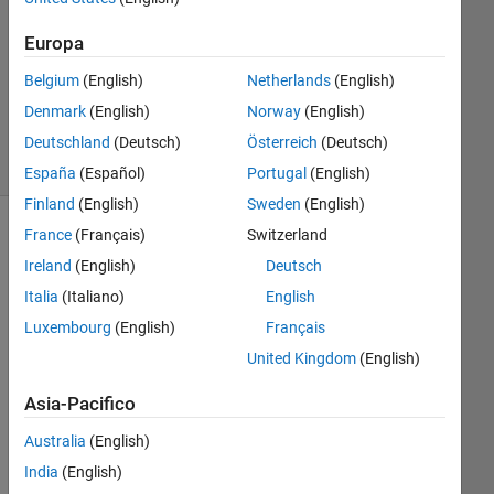
Europa
Aggiornato
22 Ott
Belgium
(English)
Netherlands
(English)
2013
Denmark
(English)
Norway
(English)
22
Visualizzazioni
Deutschland
(Deutsch)
Österreich
(Deutsch)
(30 giorni)
España
(Español)
Portugal
(English)
Finland
(English)
Sweden
(English)
France
(Français)
Switzerland
Ireland
(English)
Deutsch
Italia
(Italiano)
English
Luxembourg
(English)
Français
United Kingdom
(English)
I'm 
Asia-Pacifico
tryi
Australia
(English)
ng 
to 
India
(English)
rea