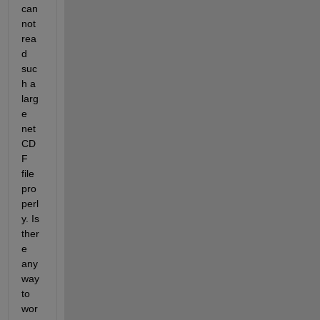
can
not 
rea
d 
suc
h a 
larg
e 
net
CD
F 
file 
pro
perl
y. Is 
ther
e 
any 
way 
to 
wor