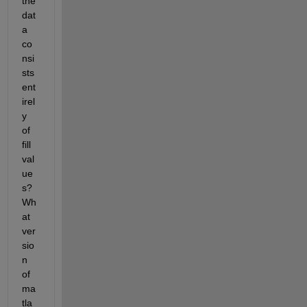
the 
dat
a 
co
nsi
sts 
ent
irel
y 
of 
fill 
val
ue
s? 
Wh
at 
ver
sio
n 
of 
ma
tla