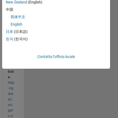
New Zealand
(English)
d 
中国
ME
RR
简体中文
A 
English
dat
日本
(日本語)
a 
fro
한국
(한국어)
m 
the 
NA
Contatta l’ufficio locale
SA 
we
bsit
e
http
://g
dat
a1.
sci.
gsf
c.n