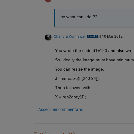
so what can i do ??
Chandra Kurniawan
il 10 Mar 2012
You wrote the code d1=120 and also wrot
So, ideally the image must have minimum
You can resize the image.
J = imresize(I,[240 94]);
Then followed with :
X = rgb2gray(J);
Accedi per commentare.