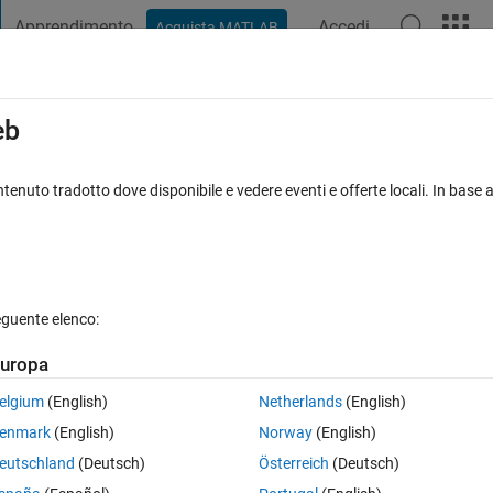
Apprendimento
Accedi
Acquista MATLAB
t Playground
Discussioni
Concorsi
Blog
Pubblica
Altro
iga
FAQ su MATLAB
Altro
eb
tenuto tradotto dove disponibile e vedere eventi e offerte locali. In base a
ccettata
12 Visualizzazioni (30 giorni)
eguente elenco:
uropa
0 voti
Apri in MATLAB Online
elgium
(English)
Netherlands
(English)
Theme
enmark
(English)
Norway
(English)
eutschland
(Deutsch)
Österreich
(Deutsch)