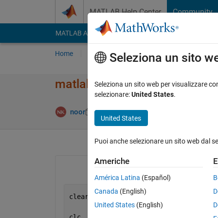
Vai al contenuto
MATLAB Help Center
Community
MATLAB Answers
File Exchange
Cody
AI Cha
Home
Poni una domanda
Risposta
Nav
Seleziona un sito w
matlab code
Seleziona un sito web per visualizzare con
selezionare:
United States
.
Risposta a
noor
10 Mar 2012
2 Risposte
United States
Puoi anche selezionare un sito web dal s
Americhe
E
América Latina
(Español)
B
Canada
(English)
D
clear
United States
(English)
D
clc