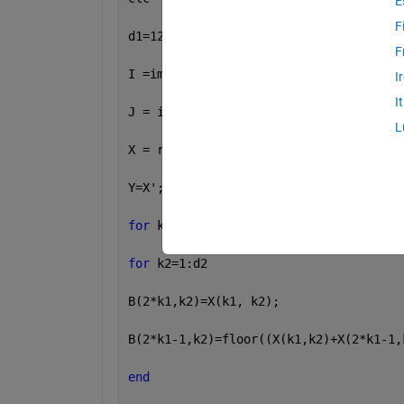
E
F
d1=120; d2=94;
F
I =imread(
'C:\Users\SAMA CENTER\Deskto
I
I
J = imresize(I,[200 250]);
L
X = rgb2gray(I);
Y=X';
for 
k1=1:d1
for 
k2=1:d2
B(2*k1,k2)=X(k1, k2);
B(2*k1-1,k2)=floor((X(k1,k2)+X(2*k1-1,
end