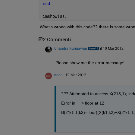
end
imshow(B);
What's wrong with this code?? there is some wrong 
2 Commenti
Chandra Kurniawan
il 10 Mar 2012
Please show me the error message!
noor
il 10 Mar 2012
??? Attempted to access X(213,1); ind
Error in ==> floor at 12
B(2*k1-1,k2)=floor((X(k1,k2)+X(2*k1-1,