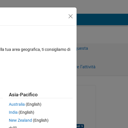
Accedi per rispondere a questa
lla tua area geografica, ti consigliamo di
domanda.
Condividi
Accedi per seguire l’attività
Richiesto:
Asia-Pacifico
noor
Australia
(English)
il 10 Mar 2012
Copy
India
(English)
Accettato:
New Zealand
(English)
Chandra Kurniawan