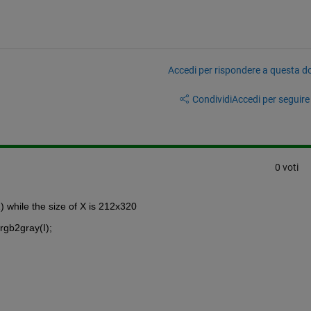
Accedi per rispondere a questa 
Condividi
Accedi per seguire l
0 voti
while the size of X is 212x320
rgb2gray(I);