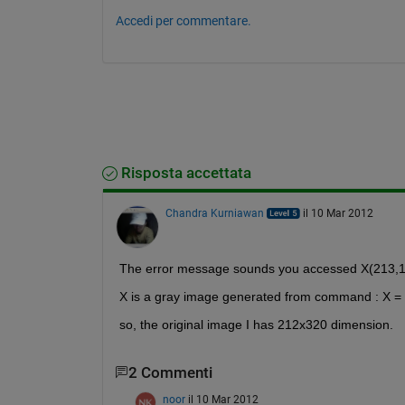
Accedi per commentare.
Risposta accettata
Chandra Kurniawan
il 10 Mar 2012
The error message sounds you accessed X(213,1) 
X is a gray image generated from command : X = 
so, the original image I has 212x320 dimension.
2 Commenti
noor
il 10 Mar 2012