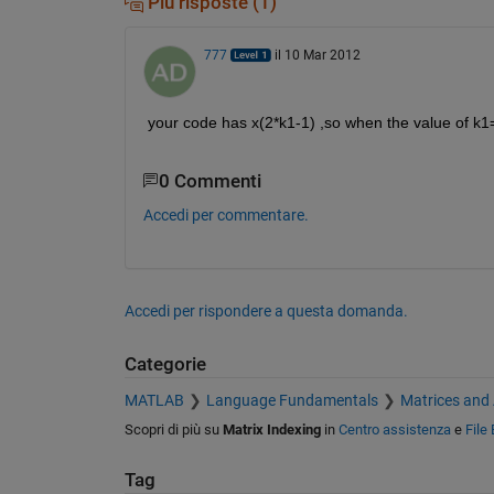
Più risposte (1)
777
il 10 Mar 2012
your code has x(2*k1-1) ,so when the value of k1=
0 Commenti
Accedi per commentare.
Accedi per rispondere a questa domanda.
Categorie
MATLAB
Language Fundamentals
Matrices and
Scopri di più su
Matrix Indexing
in
Centro assistenza
e
File
Tag