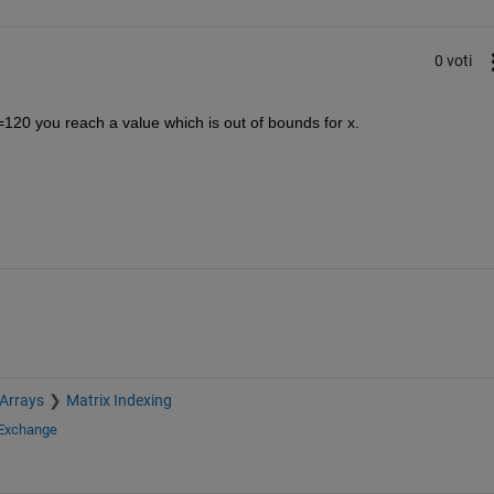
0 voti
120 you reach a value which is out of bounds for x.
 Arrays
Matrix Indexing
 Exchange