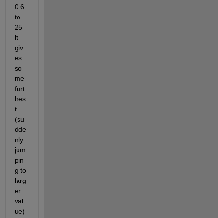
0.6 
to 
25 
it 
giv
es 
so
me 
furt
hes
t 
(su
dde
nly 
jum
pin
g to 
larg
er 
val
ue) 