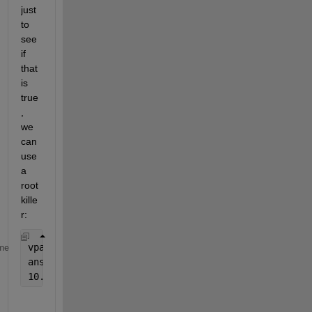
just 
to 
see 
if 
that 
is 
true
, 
we 
can 
use 
a 
root 
kille
r:
vpasolve(Eq/(x-r1) == 0,x,10+i)
me
ans =
10.93735156115395089653090093632 - 2.12494061849768