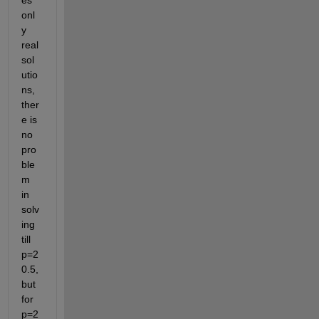
es 
onl
y 
real 
sol
utio
ns, 
ther
e is 
no 
pro
ble
m 
in 
solv
ing 
till 
p=2
0.5, 
but 
for 
p=2