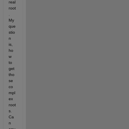
real 
root
. 
My 
que
stio
n 
is, 
ho
w 
to 
get 
tho
se 
co
mpl
ex 
root
s. 
Ca
n 