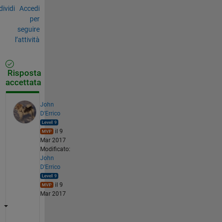
ividi
Accedi
per
seguire
l’attività
Risposta
accettata
John
D'Errico
il 9
Mar 2017
Modificato:
John
D'Errico
il 9
Mar 2017