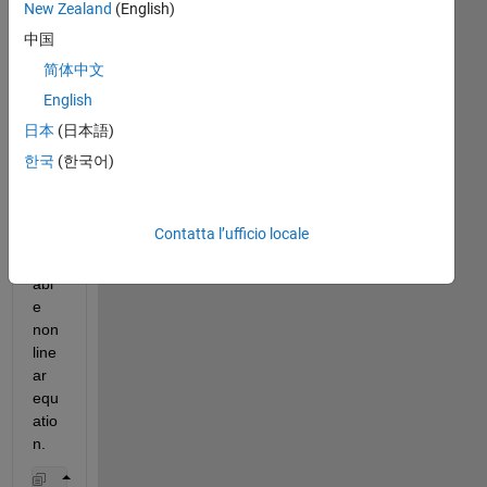
New Zealand
(English)
I 
中国
am 
简体中文
solv
English
ing 
the 
日本
(日本語)
foll
한국
(한국어)
owi
ng 
sin
Contatta l’ufficio locale
gle 
vari
abl
e 
non
line
ar 
equ
atio
n.