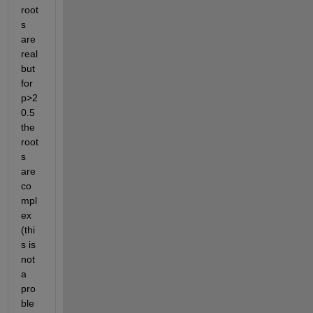
root
s 
are 
real 
but 
for 
p>2
0.5 
the 
root
s 
are 
co
mpl
ex 
(thi
s is 
not 
a 
pro
ble