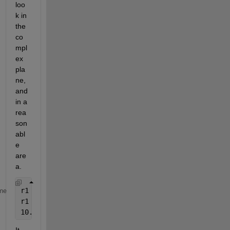
loo
k in 
the 
co
mpl
ex 
pla
ne, 
and 
in a 
rea
son
abl
e 
are
a.
r1 = vpasolve(Eq == 0,x,10+i)
me
r1 =
10.93735156115395089653090093632 + 2.12494061849768
It 