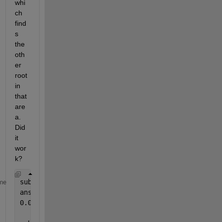
whi
ch 
find
s 
the 
oth
er 
root 
in 
that 
are
a. 
Did 
it 
wor
k?
subs(Eq,x,r1)
me
ans =
0.0000000000000000000000000000009939363331117951630