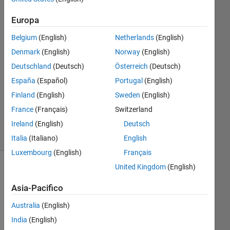
2
Europa
Risposte
Belgium
(English)
Netherlands
(English)
Risposta
Denmark
(English)
Norway
(English)
accettata
Deutschland
(Deutsch)
Österreich
(Deutsch)
Aggiornato
España
(Español)
Portugal
(English)
10 Mar
Finland
(English)
Sweden
(English)
2017
France
(Français)
Switzerland
13
Ireland
(English)
Deutsch
Visualizzazioni
(30 giorni)
Italia
(Italiano)
English
Luxembourg
(English)
Français
United Kingdom
(English)
Asia-Pacifico
Australia
(English)
India
(English)