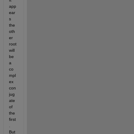
app
ear
s 
the 
oth
er 
root 
will 
be 
a 
co
mpl
ex 
con
jug
ate 
of 
the 
first
. 
But 