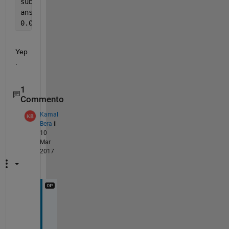
subs(Eq,x,r1')
ans =
0.0000000000000000000000000000009939363331117951630
Yep
.
1
Commento
Kamal
Bera
il
10
Mar
2017
I
t
'