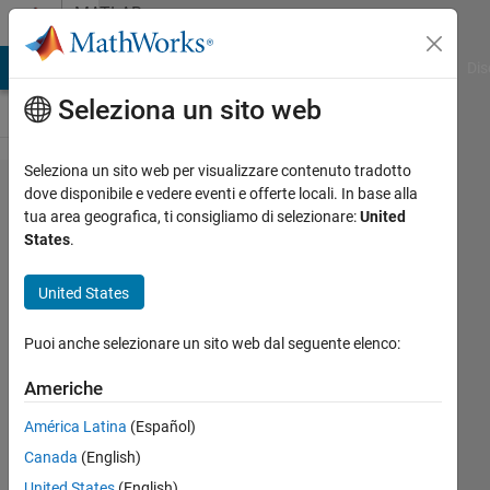
Vai al contenuto
MATLAB
Answers
ATLAB Answers
File Exchange
Cody
AI Chat Playground
Dis
Seleziona un sito web
Seleziona un sito web per visualizzare contenuto tradotto
complex
dove disponibile e vedere eventi e offerte locali. In base alla
tua area geografica, ti consigliamo di selezionare:
United
root of
States
.
single
variable
United States
nonlinear
Puoi anche selezionare un sito web dal seguente elenco:
equation
Americhe
Kamal
América Latina
(Español)
Bera
Canada
(English)
9 Mar
United States
(English)
2017