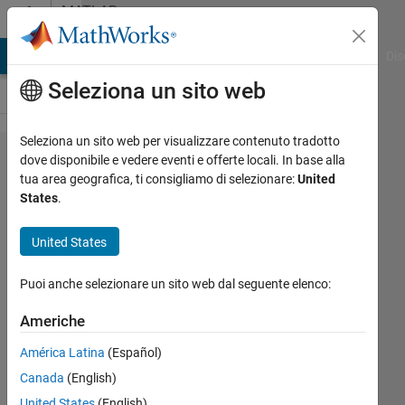
Vai al contenuto
MATLAB
Answers
ATLAB Answers
File Exchange
Cody
AI Chat Playground
Dis
Seleziona un sito web
Seleziona un sito web per visualizzare contenuto tradotto
What
dove disponibile e vedere eventi e offerte locali. In base alla
tua area geografica, ti consigliamo di selezionare:
United
Does
States
.
Each
Element
United States
of This
Puoi anche selezionare un sito web dal seguente elenco:
Syntax
Mean?
Americhe
América Latina
(Español)
Rightia
Canada
(English)
Rollmann
United States
(English)