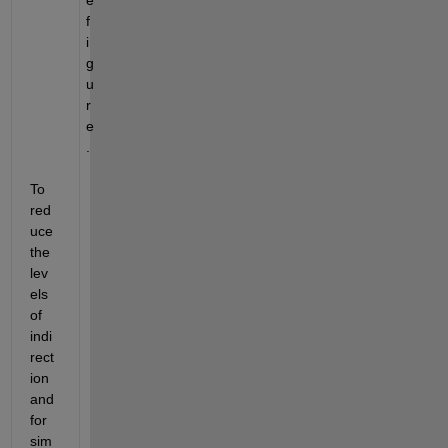
f
i
g
u
r
e
.
To 
red
uce 
the 
lev
els 
of 
indi
rect
ion 
and 
for 
sim