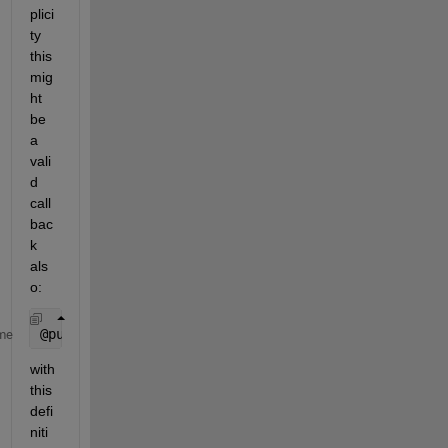
plici
ty 
this 
mig
ht 
be 
a 
vali
d 
call
bac
k 
als
o:
@pushbutton1_Callback
me
with 
this 
defi
niti