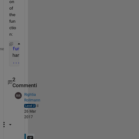
on 
of 
the 
fun
ctio
n:
function 
pushbutton1_Callback(hObject, eventdata)
me
handles = guidata(hObject);
...
2
Commenti
Rightia
Rollmann
il
26 Mar
2017