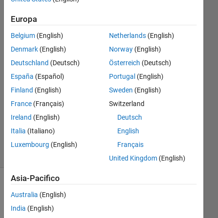
26 Mar
Europa
2017
1
Belgium
(English)
Netherlands
(English)
Risposta
Denmark
(English)
Norway
(English)
Deutschland
(Deutsch)
Österreich
(Deutsch)
Risposta
España
(Español)
Portugal
(English)
accettata
Finland
(English)
Sweden
(English)
Aggiornato
France
(Français)
Switzerland
27 Mar
Ireland
(English)
Deutsch
2017
Italia
(Italiano)
English
8
Visualizzazioni
Luxembourg
(English)
Français
(30 giorni)
United Kingdom
(English)
Asia-Pacifico
Australia
(English)
India
(English)