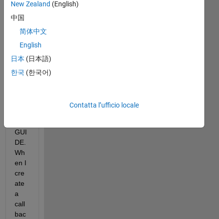
New Zealand
(English)
中国
简体中文
I 
English
cre
日本
(日本語)
ate 
a 
한국
(한국어)
pus
h 
butt
Contatta l’ufficio locale
on 
in 
GUI
DE. 
Wh
en I 
cre
ate 
a 
call
bac