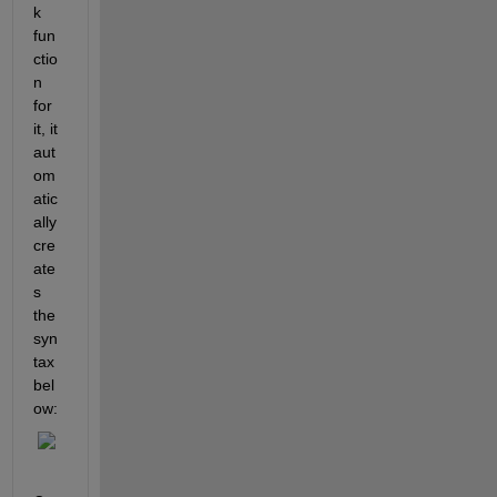
k 
fun
ctio
n 
for 
it, it 
aut
om
atic
ally 
cre
ate
s 
the 
syn
tax 
bel
ow: