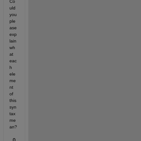
Co
uld 
you 
ple
ase 
exp
lain 
wh
at 
eac
h 
ele
me
nt 
of 
this 
syn
tax 
me
an?
0