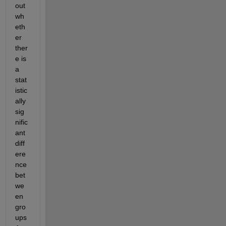
out 
wh
eth
er 
ther
e is 
a 
stat
istic
ally 
sig
nific
ant 
diff
ere
nce 
bet
we
en 
gro
ups 