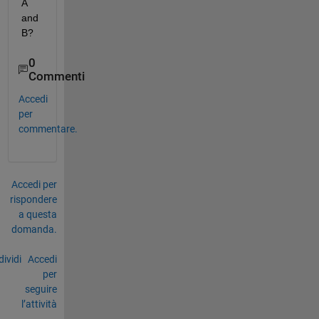
A 
and 
B?
0
Commenti
Accedi
per
commentare.
Accedi per
rispondere
a questa
domanda.
ividi
Accedi
per
seguire
l’attività