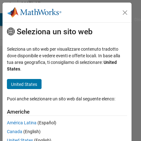
Vai al contenuto
MATLAB
Answers
ATLAB Answers
File Exchange
Cody
AI Chat Playground
Dis
Seleziona un sito web
Seleziona un sito web per visualizzare contenuto tradotto
How to
dove disponibile e vedere eventi e offerte locali. In base alla
tua area geografica, ti consigliamo di selezionare:
United
Compare
States
.
Two
Groups
United States
of
Puoi anche selezionare un sito web dal seguente elenco:
Signals?
Americhe
Rightia
América Latina
(Español)
Rollmann
Canada
(English)
United States
(English)
27 Mar