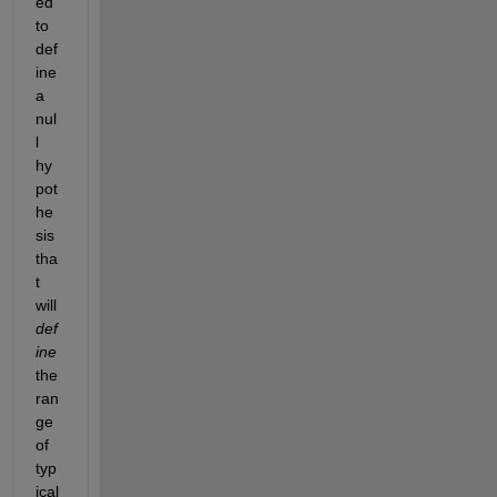
ed 
to 
def
ine 
a 
nul
l 
hy
pot
he
sis 
tha
t 
will
def
ine
the 
ran
ge 
of 
typ
ical 