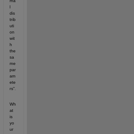
ma
l 
dis
trib
uti
on 
wit
h 
the 
sa
me 
par
am
ete
rs".
Wh
at 
is 
yo
ur 