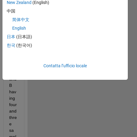
Ima
New Zealand
(English)
gin
中国
e I 
简体中文
hav
e 
English
two 
日本
(日本語)
gro
한국
(한국어)
ups 
of 
sig
Contatta l’ufficio locale
nal
s A 
and 
B 
hav
ing 
four 
and 
thre
e 
sa
mpl