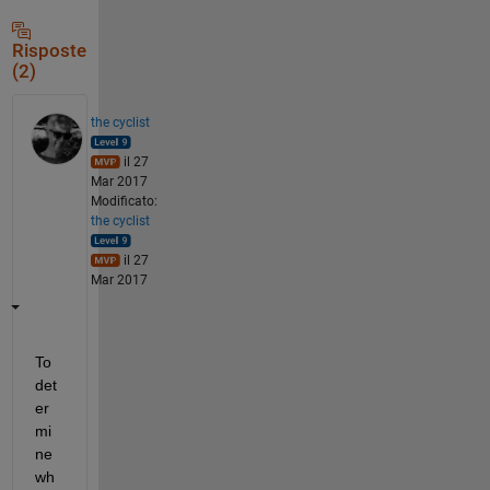
Risposte
(2)
the cyclist
il 27
Mar 2017
Modificato:
the cyclist
il 27
Mar 2017
To 
det
er
mi
ne 
wh