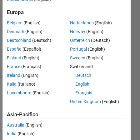
2017
Europa
2
Risposte
Belgium
(English)
Netherlands
(English)
Denmark
(English)
Norway
(English)
Aggiornato
Deutschland
(Deutsch)
Österreich
(Deutsch)
27 Mar
2017
España
(Español)
Portugal
(English)
14
Finland
(English)
Sweden
(English)
Visualizzazioni
France
(Français)
Switzerland
(30 giorni)
Ireland
(English)
Deutsch
Italia
(Italiano)
English
Mostra
Luxembourg
(English)
Français
commenti
United Kingdom
(English)
meno
recenti
Asia-Pacifico
Australia
(English)
India
(English)