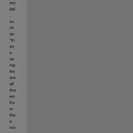
mo
del
, 
su
ch 
as 
"th
es
e 
sa
mp
les 
are 
all 
dra
wn 
fro
m 
the 
a 
nor