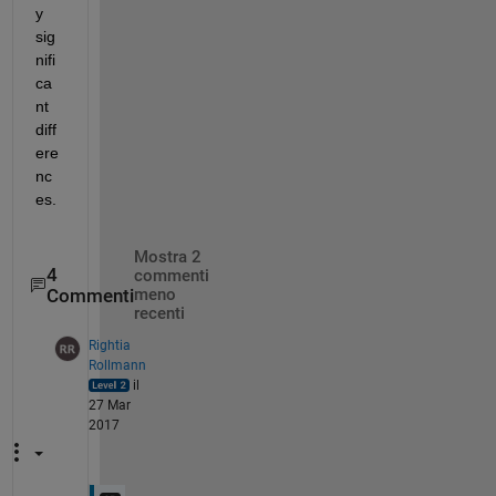
y 
sig
nifi
ca
nt 
diff
ere
nc
es.
Mostra 2
4
commenti
Commenti
meno
recenti
Rightia
Rollmann
il
27 Mar
2017