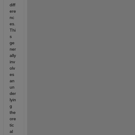
diff
ere
nc
es. 
Thi
s 
ge
ner
ally 
inv
olv
es 
an 
un
der
lyin
g 
the
ore
tic
al 