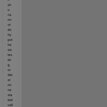
yo
u 
ca
nn
ot 
do 
hy
pot
he
sis 
tes
tin
g, 
or 
det
er
mi
ne 
sta
tisti
call