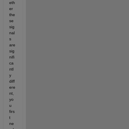
eth
er 
the
se 
sig
nal
s 
are 
sig
nifi
ca
ntl
y 
diff
ere
nt, 
yo
u 
firs
t 
ne