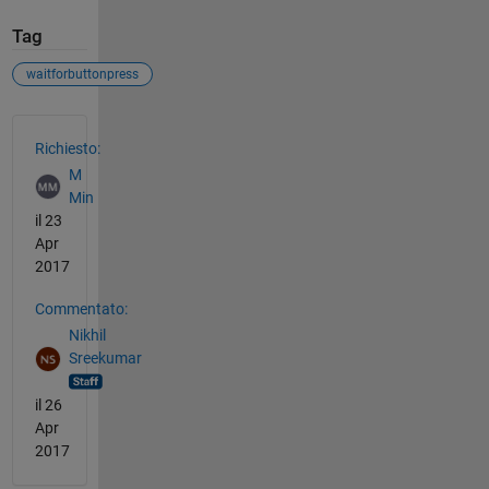
Tag
waitforbuttonpress
Vedere anche
Richiesto:
M
Min
il 23
Apr
2017
Commentato:
Nikhil
Sreekumar
il 26
Apr
2017