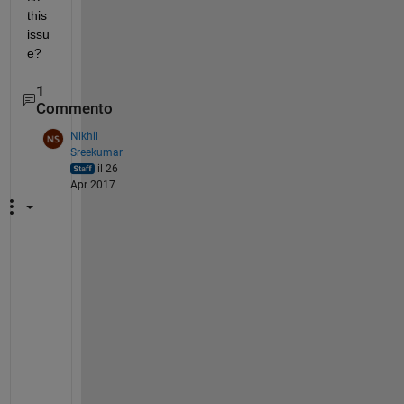
this 
issu
e?
1
Commento
Nikhil
Sreekumar
il 26
Apr 2017
H
i 
M
i
n
,
C