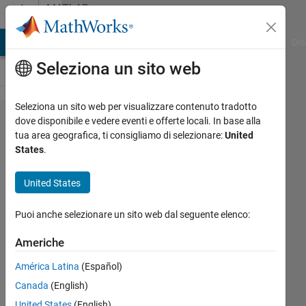
Vai al contenuto
MATLAB
Answers
ATLAB Answers
File Exchange
Cody
AI Chat Playground
Dis
Seleziona un sito web
Seleziona un sito web per visualizzare contenuto tradotto
Problem with
dove disponibile e vedere eventi e offerte locali. In base alla
tua area geografica, ti consigliamo di selezionare:
United
function
States
.
waitforbuttonpress
United States
M
Puoi anche selezionare un sito web dal seguente elenco:
Min
23 Apr
Americhe
2017
0
América Latina
(Español)
Risposte
Canada
(English)
United States
(English)