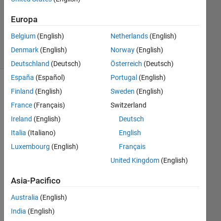
Aggiornato
26 Apr
Europa
2017
9
Belgium
(English)
Netherlands
(English)
Visualizzazioni
Denmark
(English)
Norway
(English)
(30 giorni)
Deutschland
(Deutsch)
Österreich
(Deutsch)
España
(Español)
Portugal
(English)
Finland
(English)
Sweden
(English)
France
(Français)
Switzerland
Ireland
(English)
Deutsch
Italia
(Italiano)
English
Luxembourg
(English)
Français
Hi,
United Kingdom
(English)
I 
Asia-Pacifico
wro
te a 
Australia
(English)
cod
India
(English)
e 