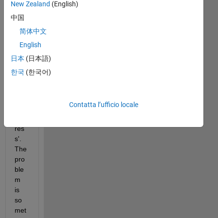
New Zealand
(English)
whi
ch 
中国
incl
简体中文
ude
English
s a 
fun
日本
(日本語)
ctio
한국
(한국어)
n 
'wai
tfor
Contatta l’ufficio locale
butt
onp
res
s'. 
The 
pro
ble
m 
is 
so
met