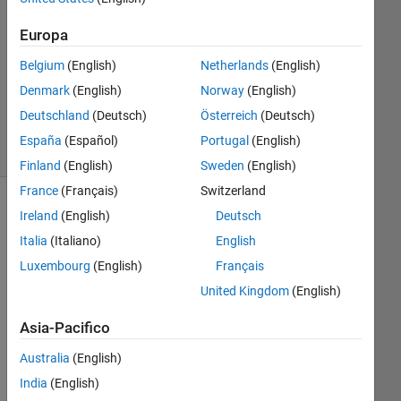
Risposte
Europa
Aggiornato
Belgium
(English)
Netherlands
(English)
19 Ago
Denmark
(English)
Norway
(English)
2022
13
Deutschland
(Deutsch)
Österreich
(Deutsch)
Visualizzazioni
España
(Español)
Portugal
(English)
(30 giorni)
Finland
(English)
Sweden
(English)
France
(Français)
Switzerland
Ireland
(English)
Deutsch
Italia
(Italiano)
English
Luxembourg
(English)
Français
United Kingdom
(English)
Asia-Pacifico
Australia
(English)
Ple
ase 
India
(English)
hel