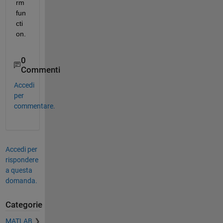
rm 
fun
cti
on.
0
Commenti
Accedi
per
commentare.
Accedi per
rispondere
a questa
domanda.
Categorie
MATLAB