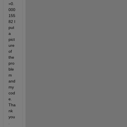
=0.
000
155
82 I 
put 
a 
pict
ure 
of 
the 
pro
ble
m 
and 
my 
cod
e. 
Tha
nk 
you
. 