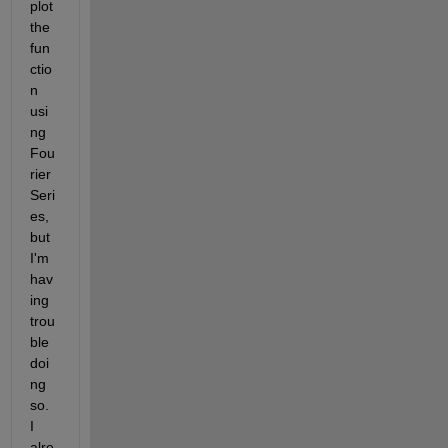
plot 
the 
fun
ctio
n 
usi
ng 
Fou
rier 
Seri
es, 
but 
I'm 
hav
ing 
trou
ble 
doi
ng 
so. 
I 
alre