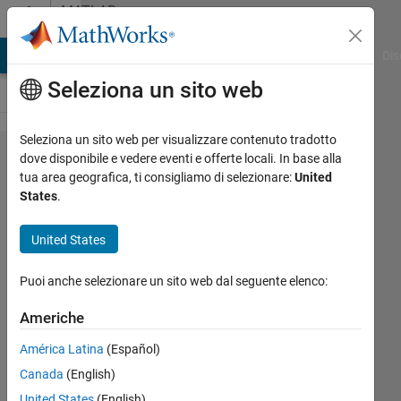
Vai al contenuto
MATLAB
Answers
ATLAB Answers
File Exchange
Cody
AI Chat Playground
Dis
Seleziona un sito web
Seleziona un sito web per visualizzare contenuto tradotto
Plot a
dove disponibile e vedere eventi e offerte locali. In base alla
tua area geografica, ti consigliamo di selezionare:
United
function
States
.
with
Fouier
United States
Series
Puoi anche selezionare un sito web dal seguente elenco:
Hailey
Americhe
6 Giu
América Latina
(Español)
2017
Canada
(English)
1
Risposta
United States
(English)