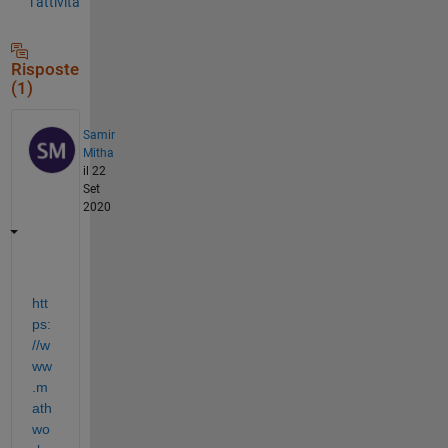
l’attività
Risposte
(1)
Samir
Mitha
il 22
Set
2020
htt
ps:
//w
ww
.m
ath
wo