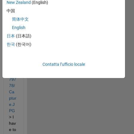
New Zealand
(English)
</m
中国
atla
简体中文
bce
English
ntra
l/an
日本
(日本語)
swe
한국
(한국어)
rs/u
plo
ade
Contatta l’ufficio locale
d_fi
les/
797
78/
Ca
ptur
e.J
PG
> I 
hav
e to 