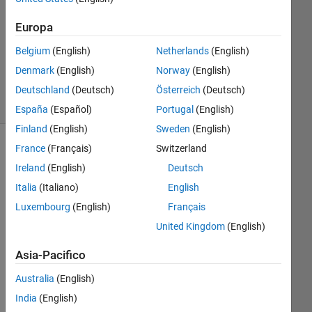
Europa
Aggiornato
22 Set
Belgium
(English)
Netherlands
(English)
2020
Denmark
(English)
Norway
(English)
3
Visualizzazioni
Deutschland
(Deutsch)
Österreich
(Deutsch)
(30 giorni)
España
(Español)
Portugal
(English)
Finland
(English)
Sweden
(English)
France
(Français)
Switzerland
Ireland
(English)
Deutsch
Italia
(Italiano)
English
Luxembourg
(English)
Français
United Kingdom
(English)
Asia-Pacifico
image.png
Australia
(English)
Capture.JPG
India
(English)