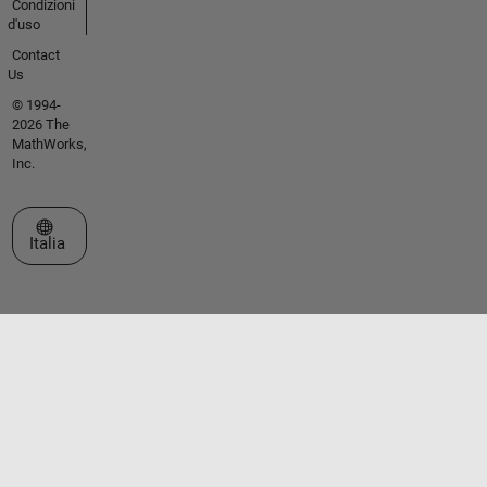
Condizioni
d'uso
Contact
Us
© 1994-
2026 The
MathWorks,
Inc.
Seleziona un sito web
Italia