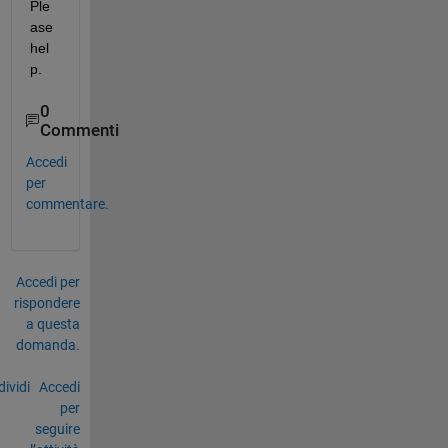
Ple
ase 
hel
p.
0
Commenti
Accedi
per
commentare.
Accedi per
rispondere
a questa
domanda.
ividi
Accedi
per
seguire