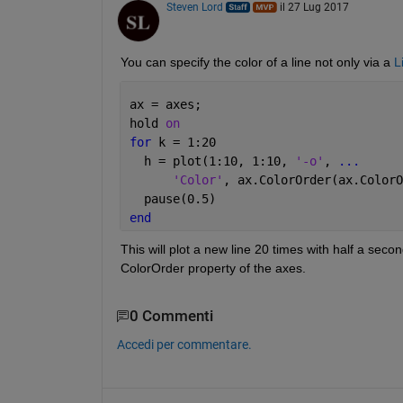
Steven Lord
il 27 Lug 2017
You can specify the color of a line not only via a
L
ax = axes;
hold 
on
for 
k = 1:20
  h = plot(1:10, 1:10, 
'-o'
, 
...
'Color'
, ax.ColorOrder(ax.ColorO
  pause(0.5)
end
This will plot a new line 20 times with half a seco
ColorOrder property of the axes.
0 Commenti
Accedi per commentare.