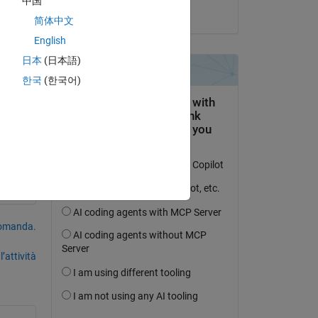
中国
il 27 Lug 2017
简体中文
English
日本
(日本語)
한국
(한국어)
s 
domanda.
’attività