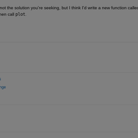
not the solution you're seeking, but I think I'd write a new function calle
hen call
plot
.
s
ange