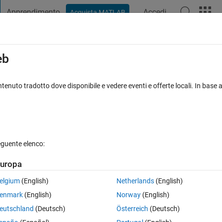
Apprendimento
Accedi
Acquista MATLAB
t Playground
Discussioni
Concorsi
Blog
Pubblica
Altro
iga
FAQ su MATLAB
Altro
eb
tenuto tradotto dove disponibile e vedere eventi e offerte locali. In base a
Aggiornato 27 Lug 2017
ste
33 Visualizzazioni (30 giorni)
eguente elenco:
Mostra commenti meno
uropa
0 voti
elgium
(English)
Netherlands
(English)
e (relatively) new default line color ordering? What I'd like is to be able t
enmark
(English)
Norway
(English)
eutschland
(Deutsch)
Österreich
(Deutsch)