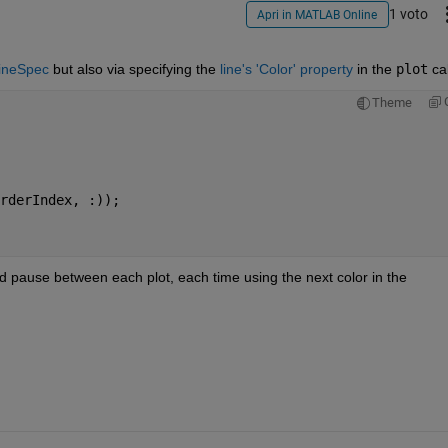
1 voto
Apri in MATLAB Online
ineSpec
 but also via specifying the
line's 'Color' property
 in the
plot
 cal
Theme
rderIndex, :));
nd pause between each plot, each time using the next color in the 