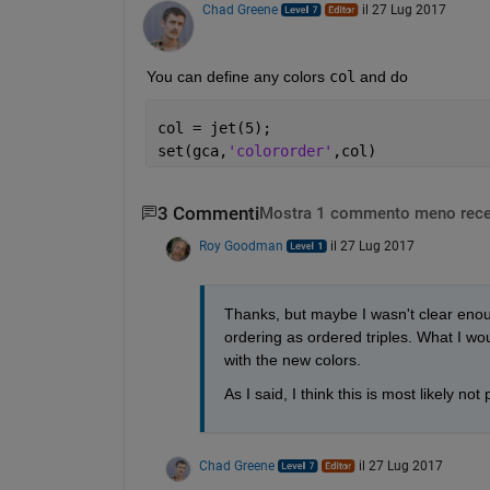
Chad Greene
il 27 Lug 2017
You can define any colors
col
 and do
col = jet(5); 
set(gca,
'colororder'
,col)
3 Commenti
Mostra 1 commento meno rece
Roy Goodman
il 27 Lug 2017
Thanks, but maybe I wasn't clear enough
ordering as ordered triples. What I would
with the new colors.
As I said, I think this is most likely no
Chad Greene
il 27 Lug 2017