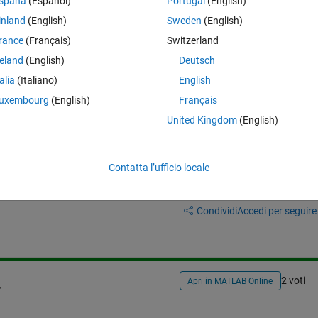
spaña
(Español)
Portugal
(English)
inland
(English)
Sweden
(English)
rance
(Français)
Switzerland
reland
(English)
Deutsch
to the image file as well?
talia
(Italiano)
English
uxembourg
(English)
Français
United Kingdom
(English)
Contatta l’ufficio locale
Accedi per rispondere a questa 
Condividi
Accedi per seguire l
2 voti
Apri in MATLAB Online
r