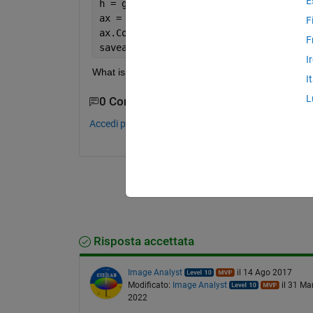
E
h = gcf;
ax = gca;
F
ax.Color = [0.5 0.5 0.5];
F
saveas(h, 
'image.jpg'
);
I
What is the solution to save the background color 
I
L
0 Commenti
Accedi per commentare.
Risposta accettata
Image Analyst
il 14 Ago 2017
Modificato:
Image Analyst
il 31 Ma
2022