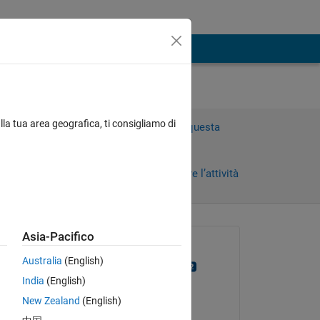
lla tua area geografica, ti consigliamo di
Accedi per rispondere a questa
domanda.
Condividi
Accedi per seguire l’attività
Asia-Pacifico
Richiesto:
Australia
(English)
Rightia Rollmann
India
(English)
il 13 Ago 2017
New Zealand
(English)
Modificato:
Copy