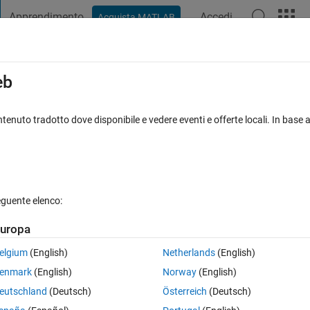
Apprendimento
Accedi
Acquista MATLAB
t Playground
Discussioni
Concorsi
Blog
Pubblica
Altro
iga
FAQ su MATLAB
Altro
eb
Saved!
tenuto tradotto dove disponibile e vedere eventi e offerte locali. In base a
Risposta accettata
Aggiornato 31 Mar 2022
sposte
eguente elenco:
uropa
elgium
(English)
Netherlands
(English)
0 voti
Apri in MATLAB Online
enmark
(English)
Norway
(English)
but when I open the .jpg file, it appears with a white background.
eutschland
(Deutsch)
Österreich
(Deutsch)
Theme