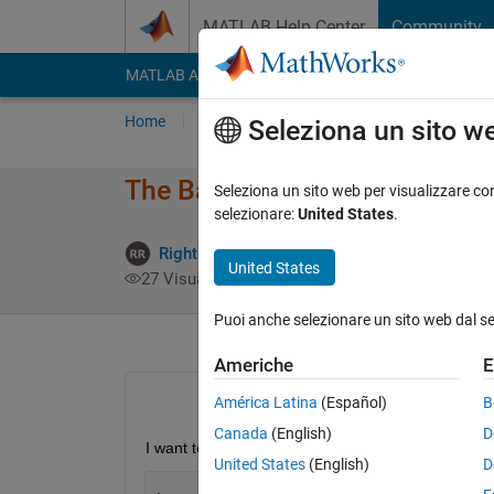
Vai al contenuto
MATLAB Help Center
Community
MATLAB Answers
File Exchange
Cody
AI Cha
Home
Poni una domanda
Risposta
Nav
Seleziona un sito w
The Background Color Is Not 
Seleziona un sito web per visualizzare con
selezionare:
United States
.
Rightia Rollmann
13 Ago 2017
2 Ri
United States
27 Visualizzazioni (30 giorni)
Puoi anche selezionare un sito web dal s
Americhe
E
América Latina
(Español)
B
Canada
(English)
D
I want to save this image with a gray background, 
United States
(English)
D