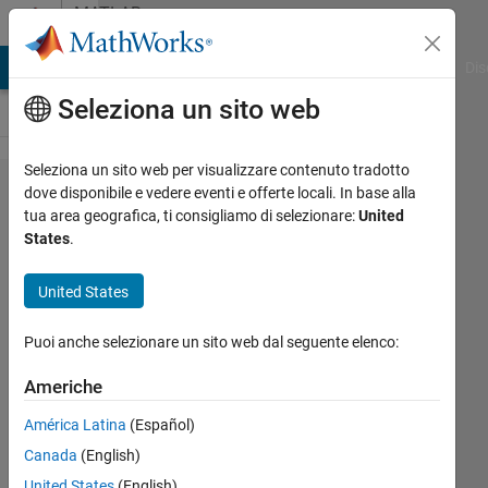
Vai al contenuto
MATLAB
Answers
ATLAB Answers
File Exchange
Cody
AI Chat Playground
Dis
Seleziona un sito web
Seleziona un sito web per visualizzare contenuto tradotto
Display
dove disponibile e vedere eventi e offerte locali. In base alla
tua area geografica, ti consigliamo di selezionare:
United
name
States
.
associated
with max
United States
number in
Puoi anche selezionare un sito web dal seguente elenco:
a while
loop.
Americhe
América Latina
(Español)
Lauren
Canada
(English)
Harkness
United States
(English)