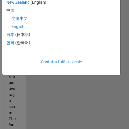
New Zealand
(English)
hav
e 
中国
the 
简体中文
cod
English
e 
bel
日本
(日本語)
ow. 
한국
(한국어)
It 
prin
ts 
Contatta l’ufficio locale
the 
ma
xim
um 
ave
rag
e 
sco
re. 
The 
for