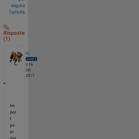
seguire
l’attività
Risposte
(1)
KL
il 16
Ott
2017
Im
por
t 
yo
ur 
dat