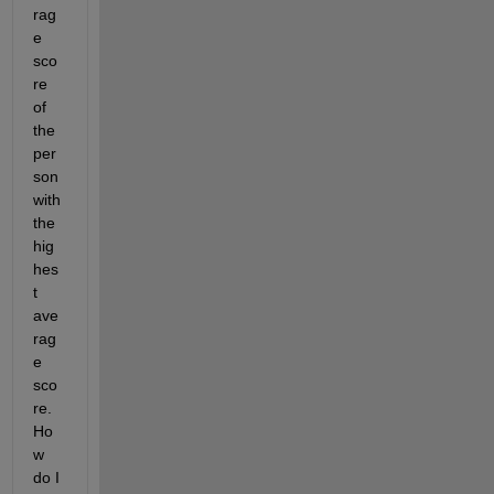
rag
e 
sco
re 
of 
the 
per
son 
with 
the 
hig
hes
t 
ave
rag
e 
sco
re. 
Ho
w 
do I 