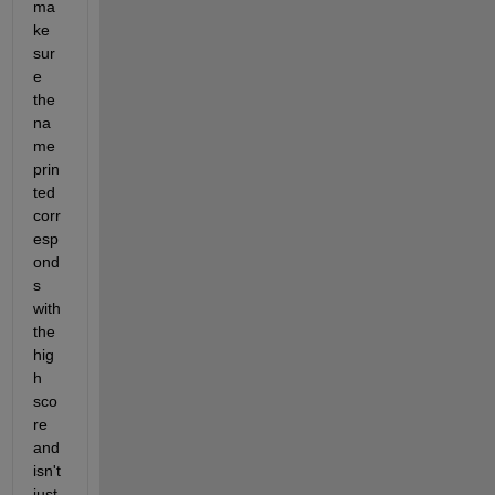
ma
ke 
sur
e 
the 
na
me 
prin
ted 
corr
esp
ond
s 
with 
the 
hig
h 
sco
re 
and 
isn't 
just 