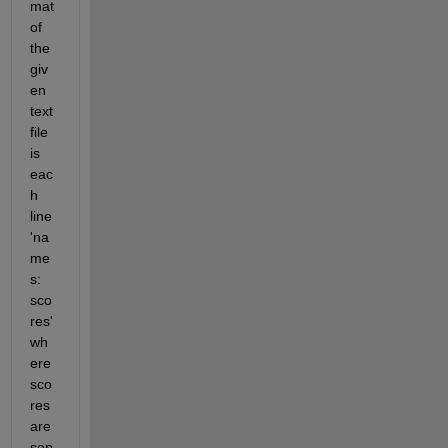
mat 
of 
the 
giv
en 
text 
file 
is 
eac
h 
line 
'na
me
s: 
sco
res' 
wh
ere 
sco
res 
are 
sep