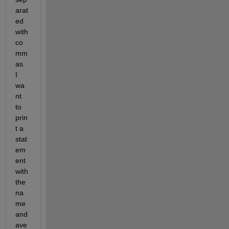
arat
ed 
with 
co
mm
as. 
I 
wa
nt 
to 
prin
t a 
stat
em
ent 
with 
the 
na
me 
and 
ave