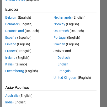
16 Ott
2017
Europa
1
Risposta
Belgium
(English)
Netherlands
(English)
Denmark
(English)
Norway
(English)
Aggiornato
Deutschland
(Deutsch)
Österreich
(Deutsch)
16 Ott
España
(Español)
Portugal
(English)
2017
14
Finland
(English)
Sweden
(English)
Visualizzazioni
France
(Français)
Switzerland
(30 giorni)
Ireland
(English)
Deutsch
Italia
(Italiano)
English
Luxembourg
(English)
Français
United Kingdom
(English)
Asia-Pacifico
Australia
(English)
India
(English)
I 