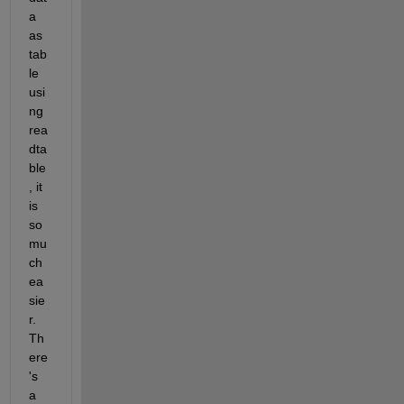
a 
as 
tab
le 
usi
ng 
rea
dta
ble
, it 
is 
so 
mu
ch 
ea
sie
r. 
Th
ere
's 
a 