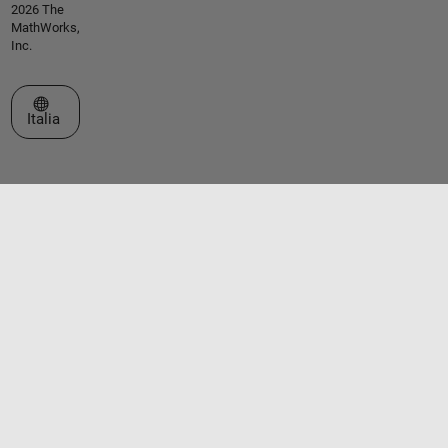
2026 The
MathWorks,
Inc.
Seleziona un sito web
Italia