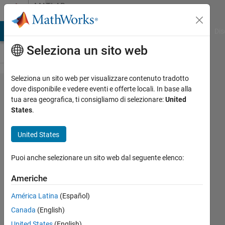
Vai al contenuto
MATLAB
Answers
ATLAB Answers
File Exchange
Cody
AI Chat Playground
Dis
Seleziona un sito web
Seleziona un sito web per visualizzare contenuto tradotto
Starting
dove disponibile e vedere eventi e offerte locali. In base alla
tua area geografica, ti consigliamo di selezionare:
United
Parallel
States
.
pool on
a
United States
cluster
Puoi anche selezionare un sito web dal seguente elenco:
Cverb
Americhe
22 Nov
América Latina
(Español)
2017
Canada
(English)
1
Risposta
United States
(English)