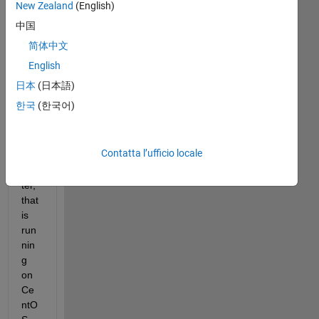
New Zealand
(English)
We'
中国
re 
简体中文
tryi
ng 
English
run 
日本
(日本語)
our 
한국
(한국어)
scri
pt 
on 
Contatta l’ufficio locale
a 
clus
ter, 
that 
is 
run
nin
g 
on 
Ce
ntO