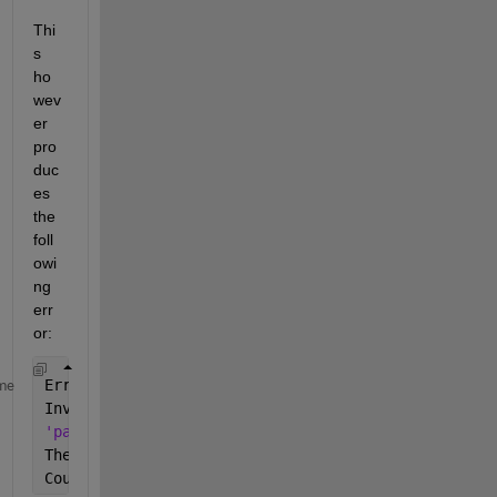
Thi
s 
ho
wev
er 
pro
duc
es 
the 
foll
owi
ng 
err
or:
Error 
using parcluster (line 56)
me
Invalid 
default value for property 'ProcessInformat
'parallel.cluster.Local'
:
The 
following error occurred while retrieving the n
Couldn't find 
process 31136