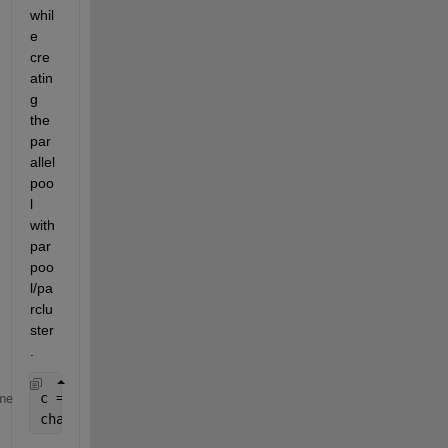
whil
e 
cre
atin
g 
the 
par
allel 
poo
l 
with 
par
poo
l/pa
rclu
ster
.
c = parcluster();
me
chanExtractPool = parpool(c, 20);