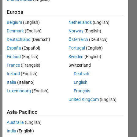
Europa
Aggiornato
4 Nov
Belgium
(English)
Netherlands
(English)
2021
Denmark
(English)
Norway
(English)
46
Visualizzazioni
Deutschland
(Deutsch)
Österreich
(Deutsch)
(30 giorni)
España
(Español)
Portugal
(English)
Finland
(English)
Sweden
(English)
France
(Français)
Switzerland
Ireland
(English)
Deutsch
Italia
(Italiano)
English
Luxembourg
(English)
Français
United Kingdom
(English)
Hi 
Asia-Pacifico
eve
Australia
(English)
ryo
ne,
India
(English)