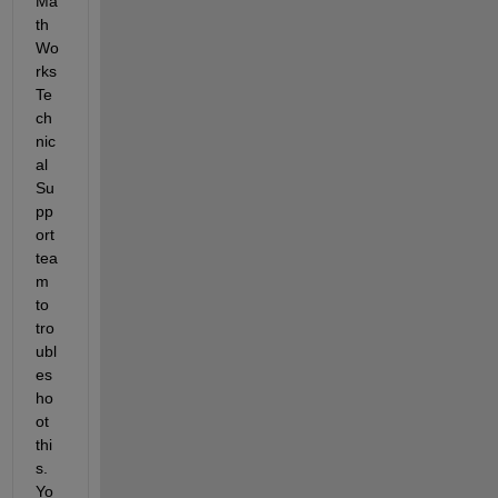
Ma
th
Wo
rks 
Te
ch
nic
al 
Su
pp
ort 
tea
m 
to 
tro
ubl
es
ho
ot 
thi
s.  
Yo