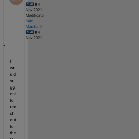
il 4
Nov 2021
Modificato:
Sam
Marshalik
il 4
Nov 2021
I 
wo
uld 
su
gg
est 
to 
rea
ch 
out 
to 
the 