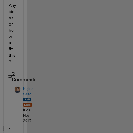
Any 
ide
as 
on 
ho
w 
to 
fix 
this
?
2
Commenti
Kojiro
Saito
il 23
Nov
2017