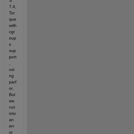
S 
7.4, 
Tor
que 
with 
cgr
oup
s 
sup
port
, 
usi
ng 
parf
or. 
But 
we 
run 
into 
an 
err
or 