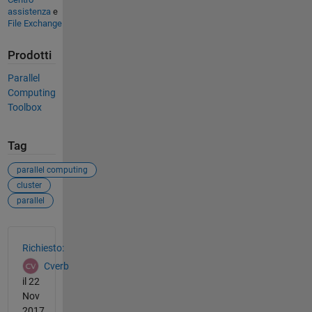
assistenza
e
File Exchange
Prodotti
Parallel
Computing
Toolbox
Tag
parallel computing
cluster
parallel
Vedere anche
Richiesto:
Cverb
il 22
Nov
2017