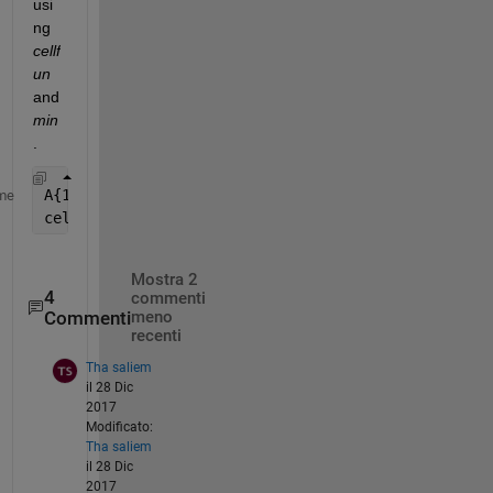
usi
ng
cellf
un
and
min
.
A{1,1}= {[1,-0.03,0.1,1.3,0,0.23,1,0,0.2],[1,0.6,0.
me
cellfun(@min,A{1})
Mostra 2
4
commenti
Commenti
meno
recenti
Tha saliem
il 28 Dic
2017
Modificato:
Tha saliem
il 28 Dic
2017