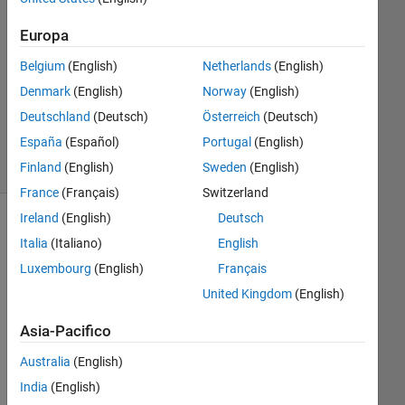
Risposta
Europa
accettata
Belgium
(English)
Netherlands
(English)
Aggiornato
Denmark
(English)
Norway
(English)
2 Gen 2018
Deutschland
(Deutsch)
Österreich
(Deutsch)
28
España
(Español)
Portugal
(English)
Visualizzazioni
(30 giorni)
Finland
(English)
Sweden
(English)
France
(Français)
Switzerland
Ireland
(English)
Deutsch
Mostra
Italia
(Italiano)
English
commenti
Luxembourg
(English)
Français
meno
recenti
United Kingdom
(English)
Asia-Pacifico
Hi 
Australia
(English)
all
India
(English)