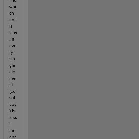
find 
whi
ch 
one 
is 
less
. If 
eve
ry 
sin
gle 
ele
me
nt 
(col 
val
ues
) is 
less 
it 
me
ans 