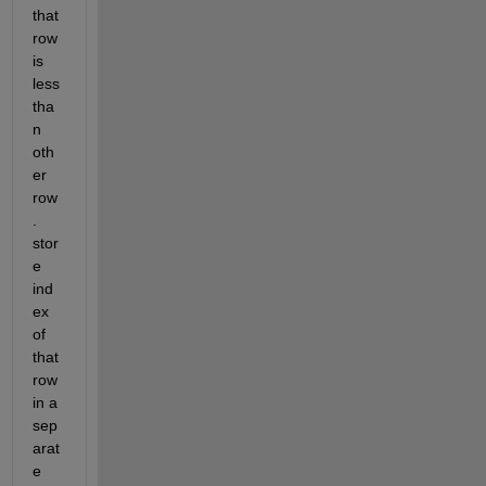
that 
row 
is 
less 
tha
n 
oth
er 
row
. 
stor
e 
ind
ex 
of 
that 
row 
in a 
sep
arat
e 