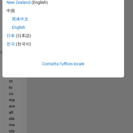
I 
New Zealand
(English)
hav
中国
e a 
简体中文
cell 
arr
English
ay 
日本
(日本語)
A
한국
(한국어)
   A={[1x4 cell];[1x3 cell];[1x5 cell]}
me
   A{1,1}= {[1,-0.03,0.1,1.3,0,0.23,1,0,0.2],[1,0.6
Contatta l’ufficio locale
I 
wa
nt 
to 
co
mp
are 
all 
ele
me
nts 