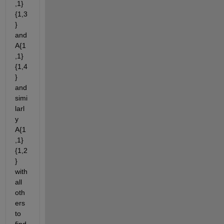
,1}
{1,3
} 
and 
A{1
,1}
{1,4
} 
and 
simi
larl
y 
A{1
,1}
{1,2
} 
with 
all 
oth
ers 
to 