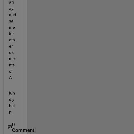
arr
ay. 
and 
sa
me 
for 
oth
er 
ele
me
nts 
of 
A.
Kin
dly 
hel
p.
0
Commenti