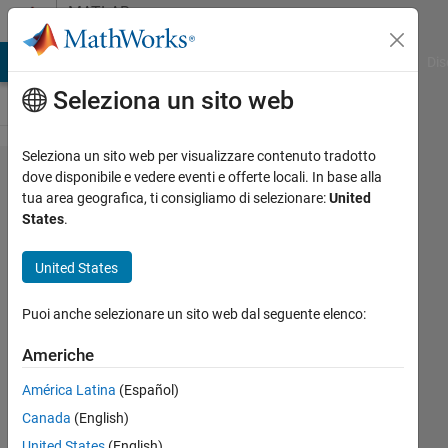
Vai al contenuto
MATLAB
Answers
ATLAB Answers
File Exchange
Cody
AI Chat Playground
Dis
Seleziona un sito web
Seleziona un sito web per visualizzare contenuto tradotto
Compare
dove disponibile e vedere eventi e offerte locali. In base alla
tua area geografica, ti consigliamo di selezionare:
United
elements
States
.
within
cell array
United States
Puoi anche selezionare un sito web dal seguente elenco:
Tha
saliem
Americhe
28 Dic
2017
América Latina
(Español)
1
Canada
(English)
Risposta
United States
(English)