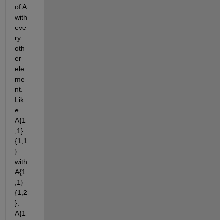
of A 
with 
eve
ry 
oth
er 
ele
me
nt. 
Lik
e 
A{1
,1}
{1,1
} 
with 
A{1
,1}
{1,2
}, 
A{1