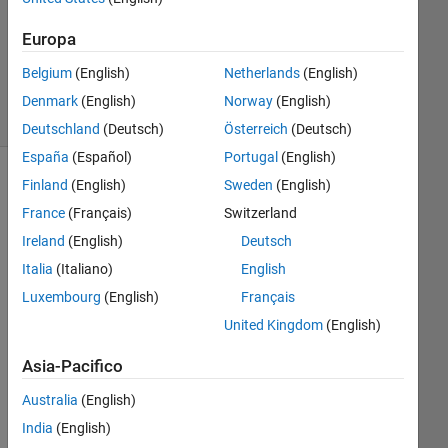
Aggiornato
Europa
3 Apr 2018
Belgium
(English)
Netherlands
(English)
5
Visualizzazioni
Denmark
(English)
Norway
(English)
(30 giorni)
Deutschland
(Deutsch)
Österreich
(Deutsch)
España
(Español)
Portugal
(English)
Finland
(English)
Sweden
(English)
France
(Français)
Switzerland
Ireland
(English)
Deutsch
Italia
(Italiano)
English
Luxembourg
(English)
Français
United Kingdom
(English)
image.png
Asia-Pacifico
Australia
(English)
Hi, 
I've 
India
(English)
atta