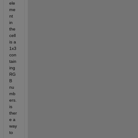
ele
me
nt 
in 
the 
cell 
is a 
1x3 
con
tain
ing 
RG
B 
nu
mb
ers. 
is 
ther
e a 
way 
to 