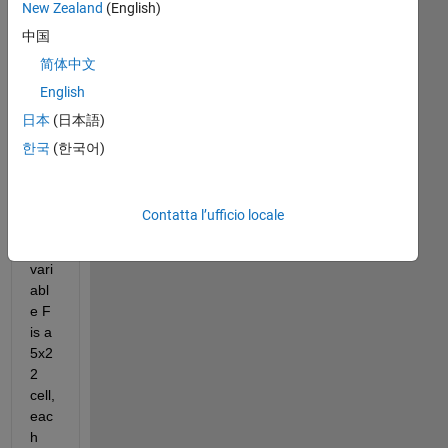
New Zealand
(English)
che
中国
d 
an 
简体中文
ima
English
ge 
日本
(日本語)
of a 
vari
한국
(한국어)
abl
e i 
hav
Contatta l’ufficio locale
e. 
the 
vari
abl
e F 
is a 
5x2
2 
cell, 
eac
h 