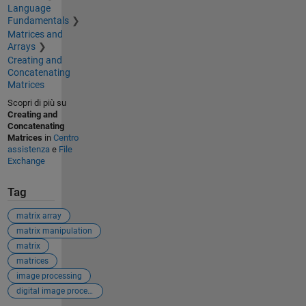
Language
Fundamentals
Matrices and
Arrays
Creating and
Concatenating
Matrices
Scopri di più su
Creating and
Concatenating
Matrices
in
Centro
assistenza
e
File
Exchange
Tag
matrix array
matrix manipulation
matrix
matrices
image processing
digital image processing