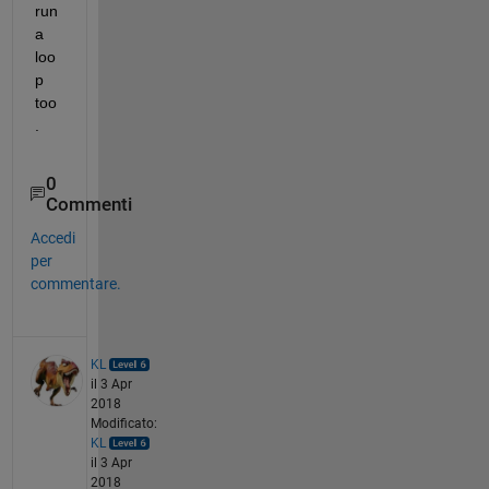
run 
a 
loo
p 
too
.
0
Commenti
Accedi
per
commentare.
KL
il 3 Apr
2018
Modificato:
KL
il 3 Apr
2018