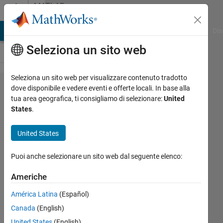
Vai al contenuto
MATLAB
Answers
ATLAB Answers
File Exchange
Cody
AI Chat Playground
Dis
Seleziona un sito web
Seleziona un sito web per visualizzare contenuto tradotto
Adding
dove disponibile e vedere eventi e offerte locali. In base alla
tua area geografica, ti consigliamo di selezionare:
United
elements
States
.
of a
matrix
United States
Puoi anche selezionare un sito web dal seguente elenco:
hasan
alhussaini
Americhe
3 Apr
2018
América Latina
(Español)
2
Canada
(English)
Risposte
United States
(English)