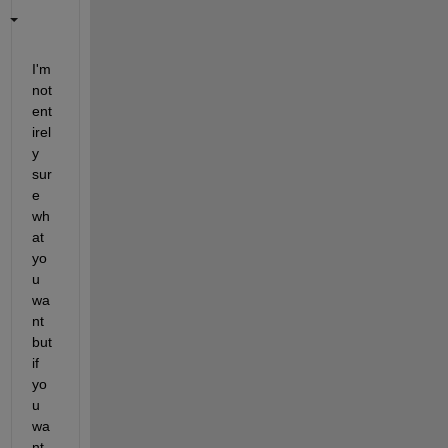
I'm 
not 
ent
irel
y 
sur
e 
wh
at 
yo
u 
wa
nt 
but 
if 
yo
u 
wa
nt 