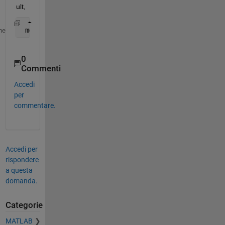
ult,
 mean(cell2mat(F(:)))
me
0
Commenti
Accedi
per
commentare.
Accedi per
rispondere
a questa
domanda.
Categorie
MATLAB