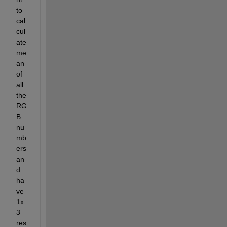
to 
cal
cul
ate 
me
an 
of 
all 
the 
RG
B 
nu
mb
ers 
an
d 
ha
ve 
1x
3 
res