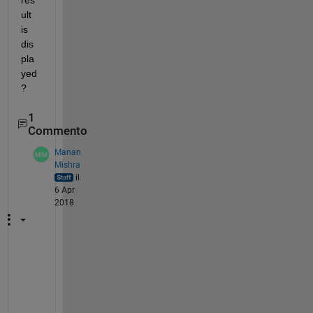
res
ult 
is 
dis
pla
yed
?
1
Commento
Manan
Mishra
il
6 Apr
2018
O
n
e 
w