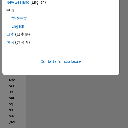
ther
New Zealand
(English)
e is 
中国
a 
简体中文
lon
g 
English
co
日本
(日本語)
mm
한국
(한국어)
and 
bei
ng 
Contatta l’ufficio locale
exe
cut
ed 
and 
res
ult 
bei
ng 
dis
pla
yed