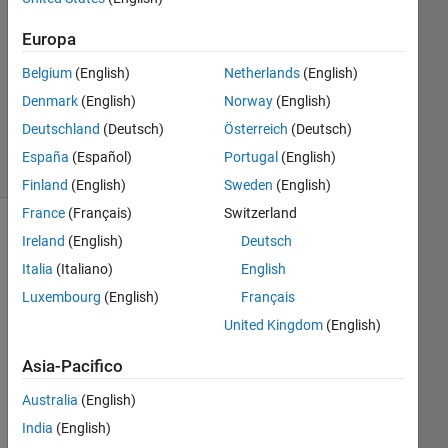
1
Risposta
Europa
Belgium
(English)
Netherlands
(English)
Aggiornato
Denmark
(English)
Norway
(English)
8 Feb 2024
42
Deutschland
(Deutsch)
Österreich
(Deutsch)
Visualizzazioni
España
(Español)
Portugal
(English)
(30 giorni)
Finland
(English)
Sweden
(English)
France
(Français)
Switzerland
Ireland
(English)
Deutsch
Italia
(Italiano)
English
Luxembourg
(English)
Français
United Kingdom
(English)
Asia-Pacifico
Hi 
Australia
(English)
all,
India
(English)
If 