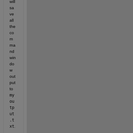
will 
sa
ve 
all 
the 
co
m
ma
nd 
win
do
w 
out
put 
to 
my
ou
tp
ut
.t
xt
.