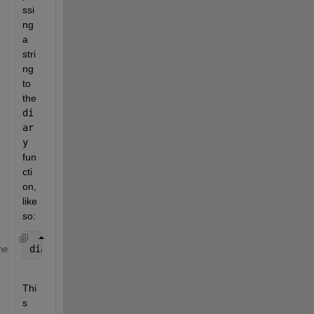
ssi
ng 
a 
stri
ng 
to 
the 
di
ar
y
fun
cti
on, 
like 
so:
diary 
myoutput.txt
me
Thi
s 