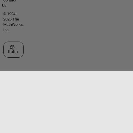
Contact
Us
© 1994-
2026 The
MathWorks,
Inc.
Seleziona un sito web
Italia