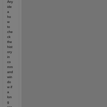
Any 
ide
a 
ho
w 
to 
che
ck 
the 
hist
ory 
in 
co
mm
and 
win
do
w if 
a 
lon
g 