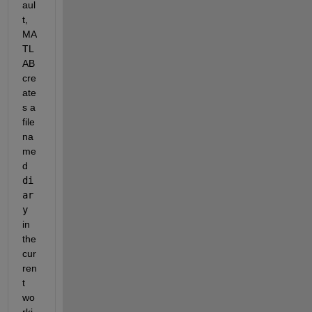
aul
t, 
MA
TL
AB 
cre
ate
s a 
file 
na
me
d 
di
ar
y
in 
the 
cur
ren
t 
wo
rki