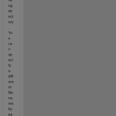
ng 
dir
ect
ory
. 
Yo
u 
ca
n 
sp
eci
fy 
a 
diff
ere
nt 
file 
na
me 
by 
pa