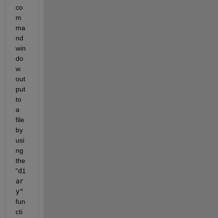
co
m
ma
nd 
win
do
w 
out
put 
to 
a 
file 
by 
usi
ng 
the 
"
di
ar
y"
fun
cti