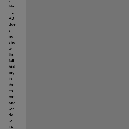
, 
MA
TL
AB 
doe
s 
not 
sho
w 
the 
full 
hist
ory 
in 
the 
co
mm
and 
win
do
w, 
i.e. 