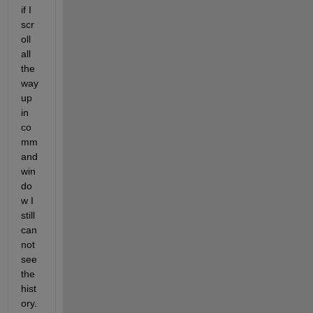
if I 
scr
oll 
all 
the 
way 
up 
in 
co
mm
and 
win
do
w I 
still 
can
not 
see 
the 
hist
ory. 