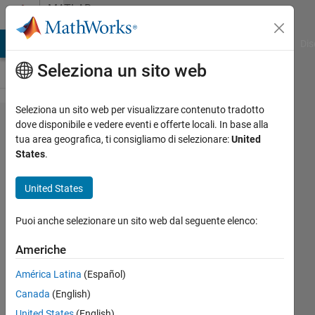
Vai al contenuto
MATLAB
Answers
ATLAB Answers
File Exchange
Cody
AI Chat Playground
Dis
Seleziona un sito web
Seleziona un sito web per visualizzare contenuto tradotto
How to
dove disponibile e vedere eventi e offerte locali. In base alla
tua area geografica, ti consigliamo di selezionare:
United
view the
States
.
command
window
United States
history?
Puoi anche selezionare un sito web dal seguente elenco:
Xiaohan
Americhe
Du
América Latina
(Español)
3 Apr
Canada
(English)
2018
United States
(English)