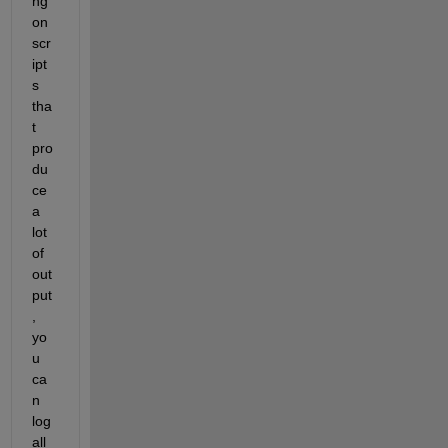
ng 
on 
scr
ipt
s 
tha
t 
pro
du
ce 
a 
lot 
of 
out
put
, 
yo
u 
ca
n 
log 
all 