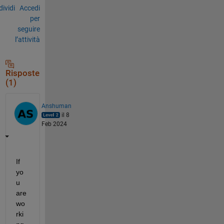
ividi
Accedi
per
seguire
l’attività
Risposte
(1)
Anshuman
il 8
Feb 2024
If 
yo
u 
are 
wo
rki