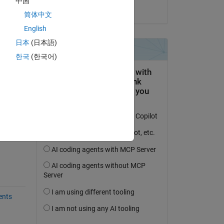
中国
s 
il 3 Mag 2018
简体中文
English
日本
(日本語)
한국
(한국어)
domanda.
’attività
ents