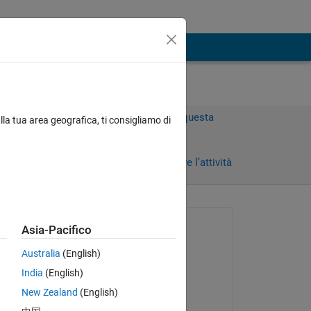
Accedi per rispondere a questa
lla tua area geografica, ti consigliamo di
domanda.
Condividi
Accedi per seguire l’attività
Richiesto:
Asia-Pacifico
andrea vironda
Australia
(English)
il 3 Mag 2018
India
(English)
Modificato:
New Zealand
(English)
andrea vironda