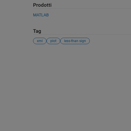
Prodotti
MATLAB
Tag
xml
plot
less-than sign
Vedere anche