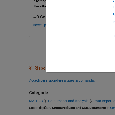
E
Starting from line 79 until 81279 i have always the
the other 2 set. How can i do this?
F
F
0 Commenti
I
Accedi per commentare.
I
L
Risposte (0)
Accedi per rispondere a questa domanda.
Categorie
MATLAB
Data Import and Analysis
Data Import 
Scopri di più su
Structured Data and XML Documents
in
Cen