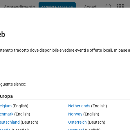
Apprendimento
Accedi
Acquista MATLAB
t Playground
Discussioni
Concorsi
Blog
Pubblica
Altro
iga
FAQ su MATLAB
Altro
eb
file
tenuto tradotto dove disponibile e vedere eventi e offerte locali. In base a
ggiornato 3 Mag 2018
7 Visualizzazioni (30 giorni)
eguente elenco:
uropa
0 voti
elgium
(English)
Netherlands
(English)
 image:
enmark
(English)
Norway
(English)
eutschland
(Deutsch)
Österreich
(Deutsch)