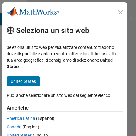
Vai al contenuto
MATLAB
Answers
ATLAB Answers
File Exchange
Cody
AI Chat Playground
Dis
Seleziona un sito web
Seleziona un sito web per visualizzare contenuto tradotto
Cannot
dove disponibile e vedere eventi e offerte locali. In base alla
tua area geografica, ti consigliamo di selezionare:
United
run
States
.
Matlab
Student
United States
on
Puoi anche selezionare un sito web dal seguente elenco:
Linux
Mint
Americhe
América Latina
(Español)
bdcxns
Canada
(English)
6 Mag
United States
(English)