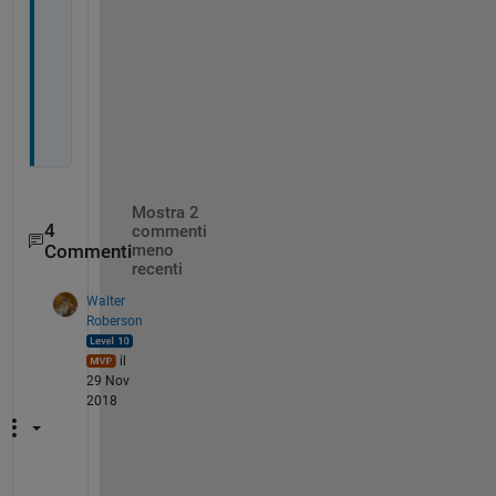
i
l
e
g
e
.
Mostra 2
4
commenti
Commenti
meno
recenti
Walter
Roberson
il
29 Nov
2018
Y