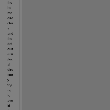
the 
ho
me 
dire
ctor
y 
and 
the 
def
ault 
/usr
/loc
al 
dire
ctor
y 
tryi
ng 
to 
avo
id 