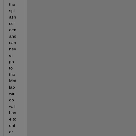
the 
spl
ash
scr
een 
and 
can 
nev
er 
go 
to 
the 
Mat
lab 
win
do
w. I 
hav
e to 
ent
er 