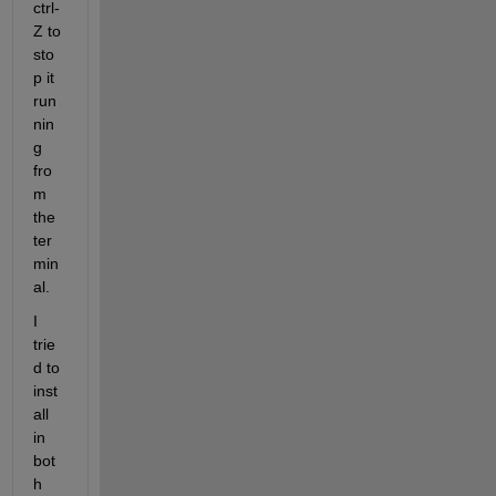
ctrl-
Z to 
sto
p it 
run
nin
g 
fro
m 
the 
ter
min
al.
I 
trie
d to 
inst
all 
in 
bot
h 