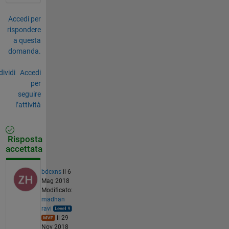
Accedi per
rispondere
a questa
domanda.
ividi
Accedi
per
seguire
l’attività
Risposta
accettata
bdcxns
il 6
Mag 2018
Modificato:
madhan
ravi
il 29
Nov 2018