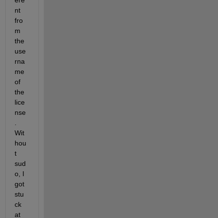
ere
nt 
fro
m 
the 
use
rna
me 
of 
the 
lice
nse
. 
Wit
hou
t 
sud
o, I 
got 
stu
ck 
at 