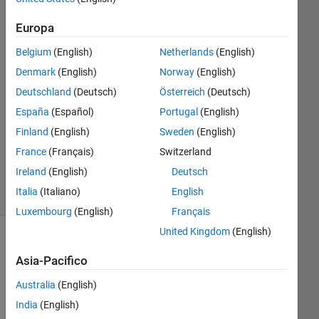
2018
1
Europa
Risposta
Belgium
(English)
Netherlands
(English)
Risposta
Denmark
(English)
Norway
(English)
accettata
Deutschland
(Deutsch)
Österreich
(Deutsch)
España
(Español)
Portugal
(English)
Aggiornato
Finland
(English)
Sweden
(English)
29 Nov
2018
France
(Français)
Switzerland
11
Ireland
(English)
Deutsch
Visualizzazioni
Italia
(Italiano)
English
(30 giorni)
Luxembourg
(English)
Français
United Kingdom
(English)
Mostra
Asia-Pacifico
commenti
meno
Australia
(English)
recenti
India
(English)