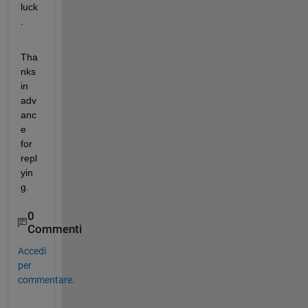
luck
.
Tha
nks 
in 
adv
anc
e 
for 
repl
yin
g.
0
Commenti
Accedi
per
commentare.