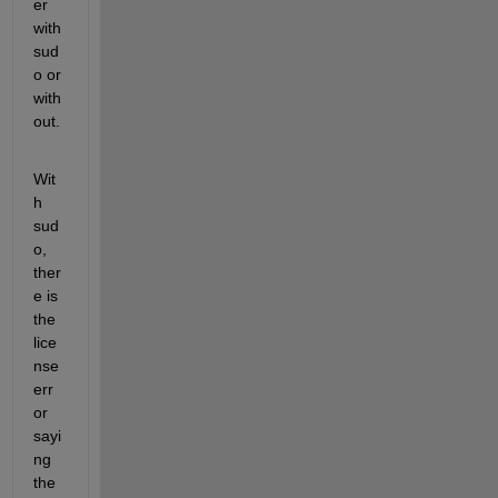
er 
with 
sud
o or 
with
out.
Wit
h 
sud
o, 
ther
e is 
the 
lice
nse 
err
or 
sayi
ng 
the 