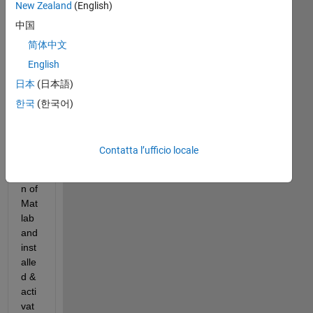
New Zealand
(English)
中国
I 
just 
简体中文
pur
English
cha
日本
(日本語)
sed 
the 
한국
(한국어)
stu
den
t 
Contatta l’ufficio locale
ver
sio
n of 
Mat
lab 
and 
inst
alle
d & 
acti
vat