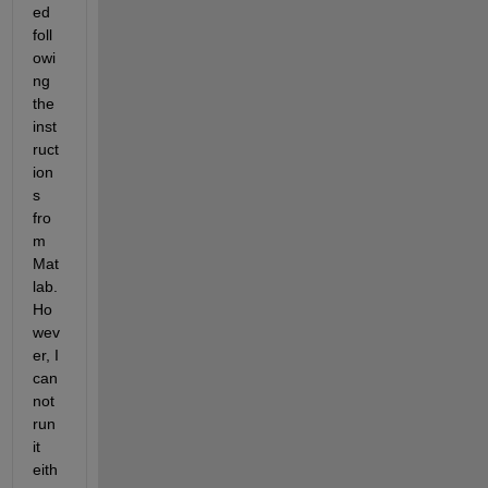
ed 
foll
owi
ng 
the 
inst
ruct
ion
s 
fro
m 
Mat
lab. 
Ho
wev
er, I 
can
not 
run 
it 
eith