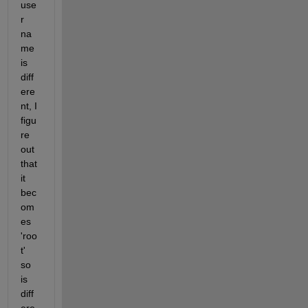
use
r 
na
me 
is 
diff
ere
nt, I 
figu
re 
out 
that 
it 
bec
om
es 
'roo
t' 
so 
is 
diff