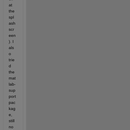
at 
the 
spl
ash
scr
een
). I 
als
o 
trie
d 
the 
mat
lab-
sup
port 
pac
kag
e, 
still 
no 