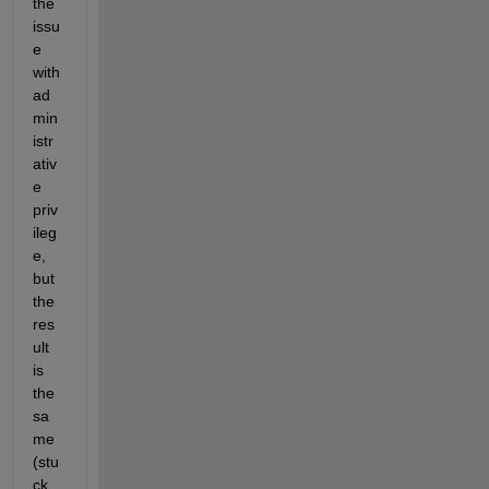
the 
issu
e 
with 
ad
min
istr
ativ
e 
priv
ileg
e, 
but 
the 
res
ult 
is 
the 
sa
me 
(stu
ck 