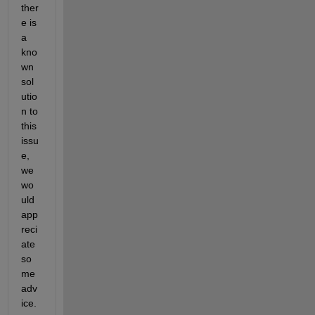
ther
e is 
a 
kno
wn 
sol
utio
n to 
this 
issu
e, 
we 
wo
uld 
app
reci
ate 
so
me 
adv
ice.