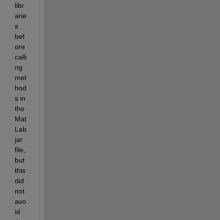
libr
arie
s 
bef
ore 
calli
ng 
met
hod
s in 
the 
Mat
Lab 
jar 
file, 
but 
this 
did 
not 
avo
id 