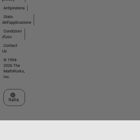
Antipirateria
Stato
dell'applicazione
Condizioni
d'uso
Contact
Us
© 1994-
2026 The
MathWorks,
Inc.
Seleziona un sito web
Italia