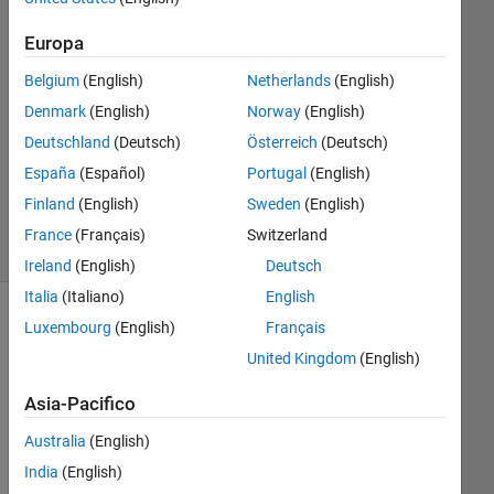
12 Giu
2018
Europa
0
Risposte
Belgium
(English)
Netherlands
(English)
Denmark
(English)
Norway
(English)
Aggiornato
Deutschland
(Deutsch)
Österreich
(Deutsch)
17 Giu
España
(Español)
Portugal
(English)
2018
15
Finland
(English)
Sweden
(English)
Visualizzazioni
France
(Français)
Switzerland
(30 giorni)
Ireland
(English)
Deutsch
Italia
(Italiano)
English
Luxembourg
(English)
Français
United Kingdom
(English)
Asia-Pacifico
Australia
(English)
India
(English)
We 