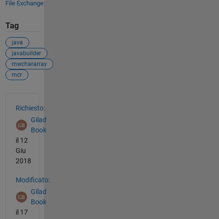
File Exchange
Tag
java
javabuilder
mwchararray
mcr
Vedere anche
Richiesto:
Gilad
Book
il 12
Giu
2018
Modificato:
Gilad
Book
il 17