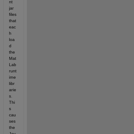
nt 
jar 
files 
that 
eac
h 
loa
d 
the 
Mat
Lab 
runt
ime 
libr
arie
s. 
Thi
s 
cau
ses 
the 
Jav