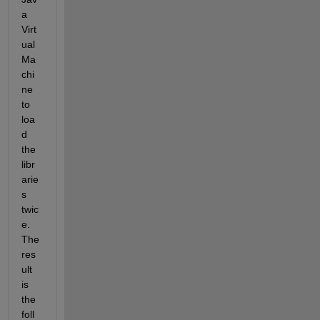
a 
Virt
ual 
Ma
chi
ne 
to 
loa
d 
the 
libr
arie
s 
twic
e. 
The 
res
ult 
is 
the 
foll