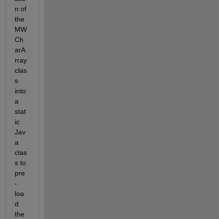
n of 
the 
MW
Ch
arA
rray 
clas
s 
into 
a 
stat
ic 
Jav
a 
clas
s to 
pre
-
loa
d 
the 