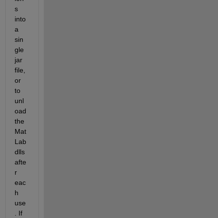
s 
into 
a 
sin
gle 
jar 
file, 
or 
to 
unl
oad 
the 
Mat
Lab 
dlls 
afte
r 
eac
h 
use
. If 