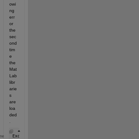
owi
ng 
err
or 
the 
sec
ond 
tim
e 
the 
Mat
Lab 
libr
arie
s 
are 
loa
ded
.
Exception 
in thread "Thread-55" java.lang.Unsatisfi
me