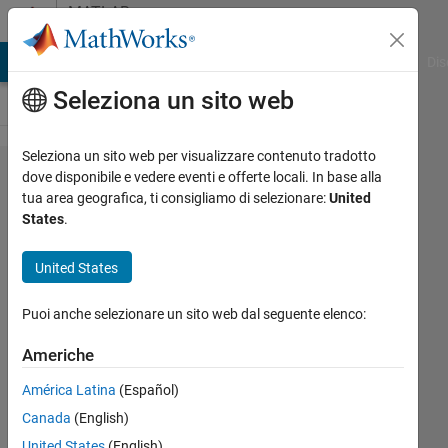
Vai al contenuto
MATLAB
Answers
ATLAB Answers
File Exchange
Cody
AI Chat Playground
Dis
Seleziona un sito web
Seleziona un sito web per visualizzare contenuto tradotto
Calling
dove disponibile e vedere eventi e offerte locali. In base alla
tua area geografica, ti consigliamo di selezionare:
United
matlab
States
.
function
from
United States
java
Puoi anche selezionare un sito web dal seguente elenco:
several
times
Americhe
América Latina
(Español)
Gilad
Canada
(English)
Book
United States
(English)