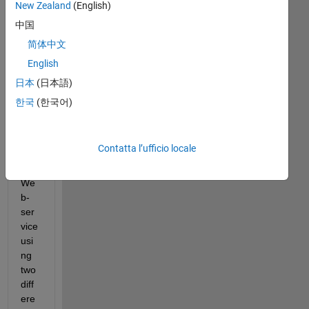
New Zealand
(English)
are 
calli
中国
ng 
简体中文
Mat
English
Lab 
met
日本
(日本語)
hod
한국
(한국어)
s 
fro
m a 
Contatta l’ufficio locale
Jav
a 
We
b-
ser
vice 
usi
ng 
two 
diff
ere