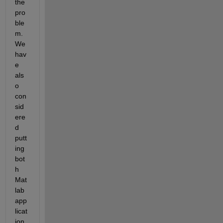
the 
pro
ble
m. 
We 
hav
e 
als
o 
con
sid
ere
d 
putt
ing 
bot
h 
Mat
lab 
app
licat
ion