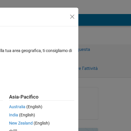
Accedi per rispondere a questa
lla tua area geografica, ti consigliamo di
domanda.
Condividi
Accedi per seguire l’attività
Richiesto:
Asia-Pacifico
Vahram
Australia
(English)
il 12 Giu 2012
India
(English)
New Zealand
(English)