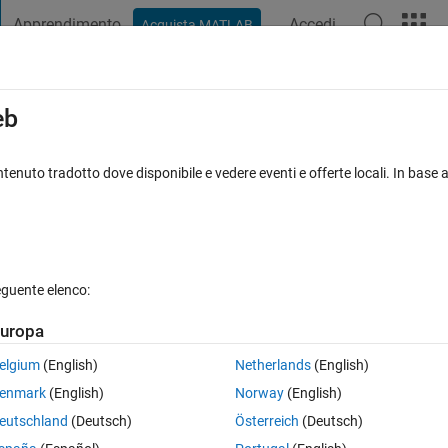
Apprendimento
Accedi
Acquista MATLAB
t Playground
Discussioni
Concorsi
Blog
Pubblica
Altro
iga
FAQ su MATLAB
Altro
eb
tenuto tradotto dove disponibile e vedere eventi e offerte locali. In base a
izzazioni (30 giorni)
eguente elenco:
uropa
0 voti
elgium
(English)
Netherlands
(English)
ction bode(sys)?
enmark
(English)
Norway
(English)
eutschland
(Deutsch)
Österreich
(Deutsch)