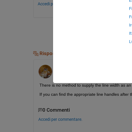
E
Accedi per commentare.
F
F
I
I
L
Risposte (2)
Walter Roberson
il 13 Giu 2012
There is no method to supply the line width as an
If you can find the appropriate line handles after 
0 Commenti
Accedi per commentare.