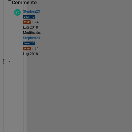
Commento
Stephen23
il 24
Lug 2018
Modificato:
Stephen23
il 24
Lug 2018
"
W
h
y 
d
o
e
s 
M