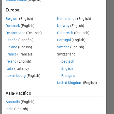
Europa
Rightia
Rollmann
Belgium
(English)
Netherlands
(English)
Denmark
(English)
Norway
(English)
24 Lug
Deutschland
(Deutsch)
Österreich
(Deutsch)
2018
España
(Español)
Portugal
(English)
2
Risposte
Finland
(English)
Sweden
(English)
France
(Français)
Switzerland
Risposta
Ireland
(English)
Deutsch
accettata
Italia
(Italiano)
English
Aggiornato
Luxembourg
(English)
Français
25 Lug
United Kingdom
(English)
2018
13
Asia-Pacifico
Visualizzazioni
Australia
(English)
(30 giorni)
India
(English)