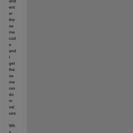
and 
ent
er 
the 
sa
me 
cod
e 
and 
I 
get 
the 
sa
me 
ran
do
m 
val
ues
. 
Wh
y 