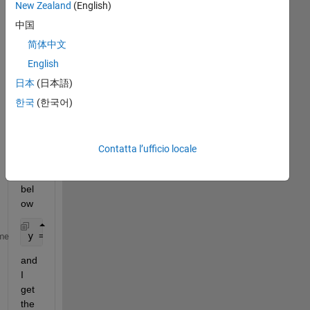
New Zealand
(English)
中国
简体中文
English
日本
(日本語)
한국
(한국어)
I 
run 
the 
Contatta l’ufficio locale
cod
e 
bel
ow
y = rand(1,5)
me
and 
I 
get 
the 