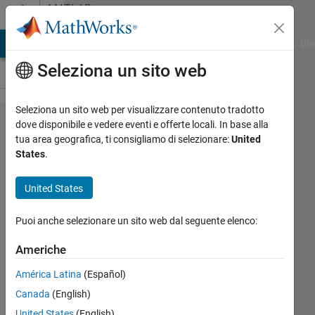
Vai al contenuto
MATLAB
Answers
ATLAB Answers
File Exchange
Cody
AI Chat Playground
Dis
Seleziona un sito web
Seleziona un sito web per visualizzare contenuto tradotto
Why does
dove disponibile e vedere eventi e offerte locali. In base alla
tua area geografica, ti consigliamo di selezionare:
United
MATLAB
States
.
generate
identical
United States
random
Puoi anche selezionare un sito web dal seguente elenco:
values
after re-
Americhe
opening
América Latina
(Español)
the
Canada
(English)
program?
United States
(English)