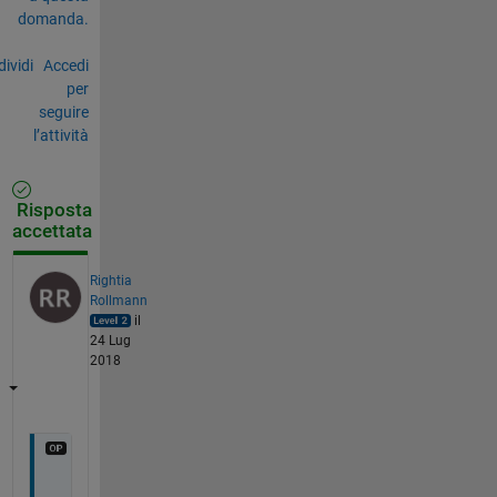
domanda.
ividi
Accedi
per
seguire
l’attività
Risposta
accettata
Rightia
Rollmann
il
24 Lug
2018
I 