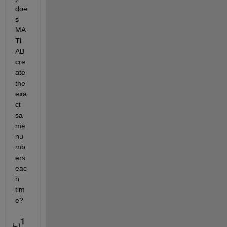
doe
s 
MA
TL
AB 
cre
ate 
the 
exa
ct 
sa
me 
nu
mb
ers 
eac
h 
tim
e?
1