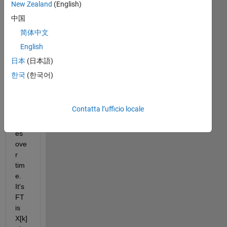
New Zealand
(English)
aud
io 
中国
sig
简体中文
nal 
English
x[n]
, 
日本
(日本語)
wh
한국
(한국어)
ose 
freq
uen
Contatta l’ufficio locale
cy 
vari
es 
ove
r 
tim
e. 
It's 
FT 
is 
X[k]