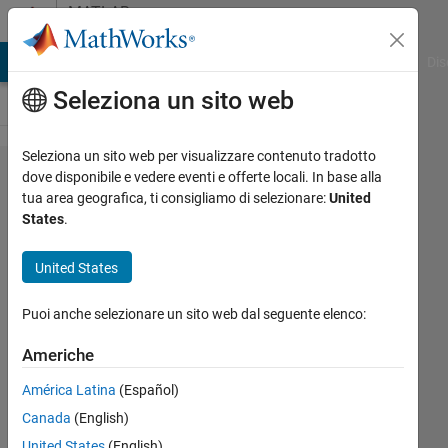
Vai al contenuto
MATLAB
Answers
ATLAB Answers
File Exchange
Cody
AI Chat Playground
Dis
Seleziona un sito web
Seleziona un sito web per visualizzare contenuto tradotto
Frequency
dove disponibile e vedere eventi e offerte locali. In base alla
tua area geografica, ti consigliamo di selezionare:
United
scaling of
States
.
audio
signals
United States
Puoi anche selezionare un sito web dal seguente elenco:
Shoaibur
Rahman
Americhe
4 Ago
América Latina
(Español)
2018
Canada
(English)
0
United States
(English)