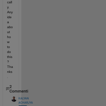
call
y. 
Any 
ide
a 
abo
ut 
ho
w 
to 
do 
this
? 
Tha
nks
.
2
Commenti
KALYAN
ACHARJYA