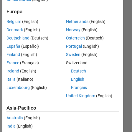
Risposte
Europa
Aggiornato
Belgium
(English)
Netherlands
(English)
4 Ago
2018
Denmark
(English)
Norway
(English)
9
Deutschland
(Deutsch)
Österreich
(Deutsch)
Visualizzazioni
España
(Español)
Portugal
(English)
(30 giorni)
Finland
(English)
Sweden
(English)
France
(Français)
Switzerland
Ireland
(English)
Deutsch
Italia
(Italiano)
English
Luxembourg
(English)
Français
United Kingdom
(English)
Asia-Pacifico
I 
hav
Australia
(English)
e 
India
(English)
an 