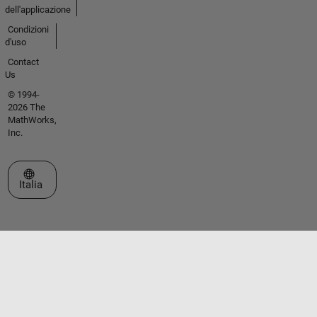
dell'applicazione
Condizioni
d'uso
Contact
Us
© 1994-
2026 The
MathWorks,
Inc.
Seleziona un sito web
Italia