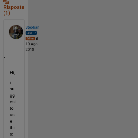
Risposte
(1)
Stephan
il
10 Ago
2018
Hi,
i 
su
gg
est 
to 
us
e 
thi
s: