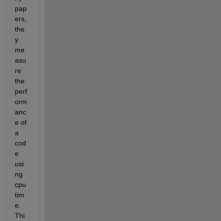
pap
ers, 
the
y 
me
asu
re 
the 
perf
orm
anc
e of 
a 
cod
e 
usi
ng 
cpu
tim
e. 
Thi