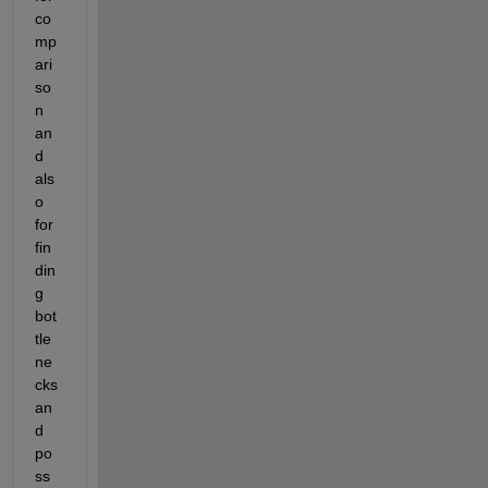
co
mp
ari
so
n 
an
d 
als
o 
for 
fin
din
g 
bot
tle
ne
cks 
an
d 
po
ss