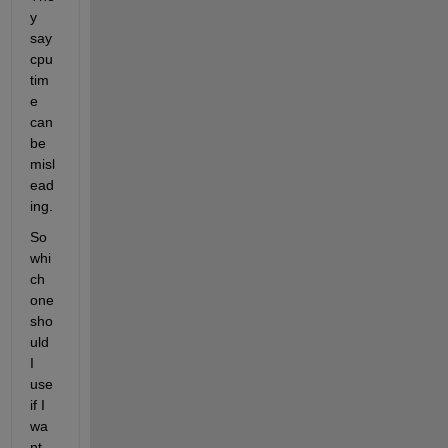
y 
say 
cpu
tim
e 
can 
be 
misl
ead
ing.
So 
whi
ch 
one 
sho
uld 
I 
use 
if I 
wa
nt 