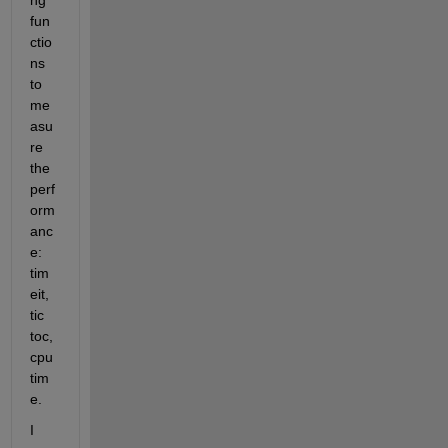
ng 
fun
ctio
ns 
to 
me
asu
re 
the 
perf
orm
anc
e: 
tim
eit, 
tic 
toc, 
cpu
tim
e.
I 