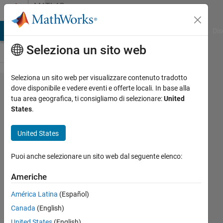
Vai al contenuto
MATLAB
Answers
ATLAB Answers
File Exchange
Cody
AI Chat Playground
Dis
Seleziona un sito web
Seleziona un sito web per visualizzare contenuto tradotto
Measure
dove disponibile e vedere eventi e offerte locali. In base alla
tua area geografica, ti consigliamo di selezionare:
United
performance
States
.
of 2
programmes
United States
Puoi anche selezionare un sito web dal seguente elenco:
Xiaohan
Du
Americhe
10 Ago
América Latina
(Español)
2018
Canada
(English)
1
United States
(English)