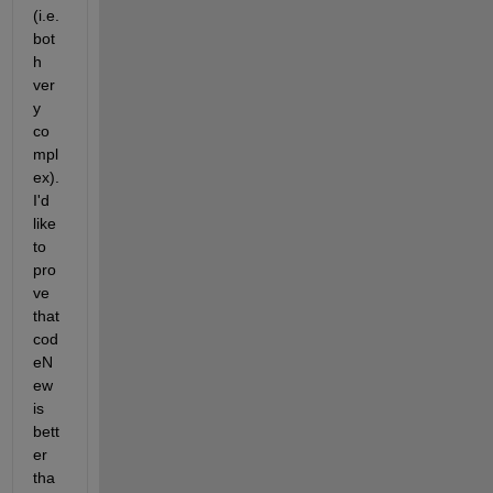
(i.e. 
bot
h 
ver
y 
co
mpl
ex). 
I'd 
like 
to 
pro
ve 
that 
cod
eN
ew 
is 
bett
er 
tha