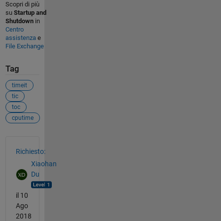
Scopri di più
su
Startup and
Shutdown
in
Centro
assistenza
e
File Exchange
Tag
timeit
tic
toc
cputime
Vedere anche
Richiesto:
Xiaohan
Du
il 10
Ago
2018