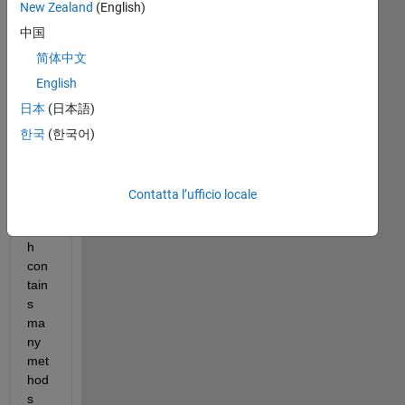
I 
New Zealand
(English)
hav
中国
e 2 
cod
简体中文
es 
English
cod
日本
(日本語)
eOl
d 
한국
(한국어)
and 
cod
eN
Contatta l’ufficio locale
ew, 
eac
h 
con
tain
s 
ma
ny 
met
hod
s 