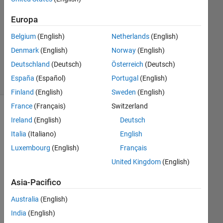
Risposta
Europa
Aggiornato
Belgium
(English)
Netherlands
(English)
10 Ago
2018
Denmark
(English)
Norway
(English)
6
Deutschland
(Deutsch)
Österreich
(Deutsch)
Visualizzazioni
España
(Español)
Portugal
(English)
(30 giorni)
Finland
(English)
Sweden
(English)
France
(Français)
Switzerland
Ireland
(English)
Deutsch
Italia
(Italiano)
English
Luxembourg
(English)
Français
United Kingdom
(English)
Asia-Pacifico
Hell
Australia
(English)
o,
India
(English)