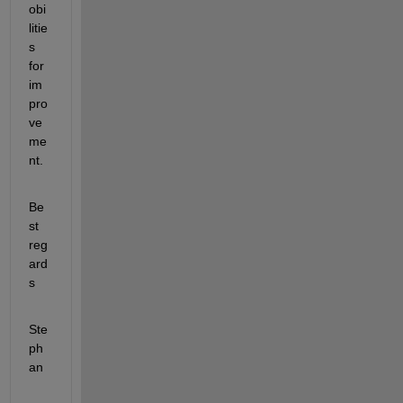
obi
litie
s 
for 
im
pro
ve
me
nt.
Be
st 
reg
ard
s
Ste
ph
an