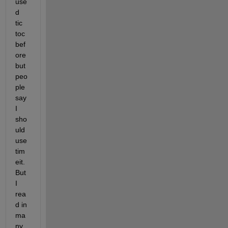
use
d 
tic 
toc 
bef
ore 
but 
peo
ple 
say 
I 
sho
uld 
use 
tim
eit. 
But 
I 
rea
d in 
ma
ny 