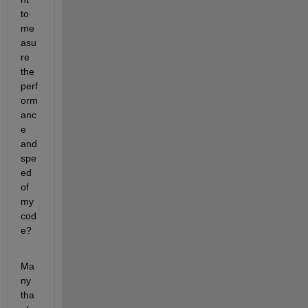
to 
me
asu
re 
the 
perf
orm
anc
e 
and 
spe
ed 
of 
my 
cod
e?
Ma
ny 
tha