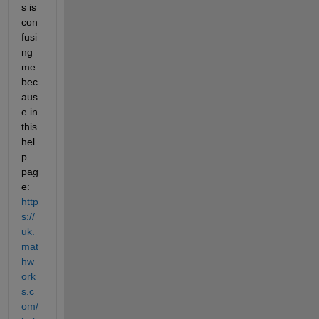
s is 
con
fusi
ng 
me 
bec
aus
e in 
this 
hel
p 
pag
e:
http
s://
uk.
mat
hw
ork
s.c
om/