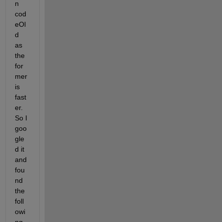
n 
cod
eOl
d 
as 
the 
for
mer 
is 
fast
er. 
So I 
goo
gle
d it 
and 
fou
nd 
the 
foll
owi