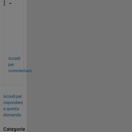
+
1
. 
:
)
Accedi
per
commentare.
Accedi per
rispondere
a questa
domanda.
Categorie