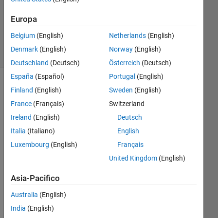
Aggiornato
Europa
5 Gen 2019
6
Belgium
(English)
Netherlands
(English)
Visualizzazioni
Denmark
(English)
Norway
(English)
(30 giorni)
Deutschland
(Deutsch)
Österreich
(Deutsch)
España
(Español)
Portugal
(English)
Finland
(English)
Sweden
(English)
France
(Français)
Switzerland
Ireland
(English)
Deutsch
Italia
(Italiano)
English
Luxembourg
(English)
Français
I 
United Kingdom
(English)
nee
Asia-Pacifico
d a 
hel
Australia
(English)
p 
India
(English)
for 