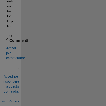
nati
on 
tas
k? 
Exp
lain
0
Commenti
Accedi
per
commentare.
Accedi per
rispondere
a questa
domanda.
ividi
Accedi