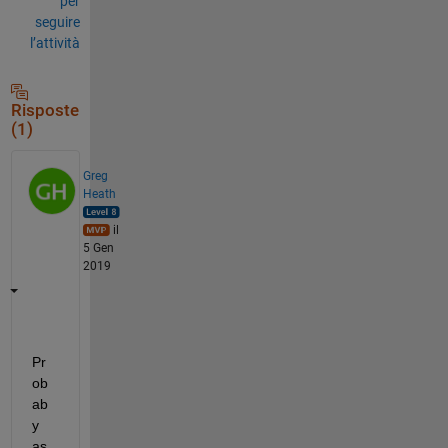
per
seguire
l’attività
Risposte
(1)
Greg
Heath
il
5 Gen
2019
Pr
ob
ab
y 
as 