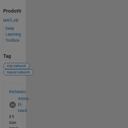
Prodotti
MATLAB
Deep
Learning
Toolbox
Tag
mlp network
neural network
Vedere anche
Richiesto:
Amna
El-
tawil
il 5
Gen