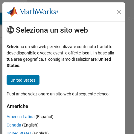
Vai al contenuto
MATLAB
Answers
ATLAB Answers
File Exchange
Cody
AI Chat Playground
Dis
Seleziona un sito web
Seleziona un sito web per visualizzare contenuto tradotto
MLP Pattern
dove disponibile e vedere eventi e offerte locali. In base alla
tua area geografica, ti consigliamo di selezionare:
United
discrimination
States
.
task
United States
Amna
Puoi anche selezionare un sito web dal seguente elenco:
El-
tawil
Americhe
5 Gen
2019
América Latina
(Español)
1
Canada
(English)
Risposta
United States
(English)