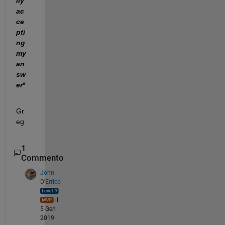
lly 
ac
ce
pti
ng 
my 
an
sw
er
*
Gr
eg
1
Commento
John
D'Errico
il
5 Gen
2019