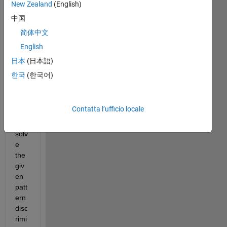
this 
New Zealand
(English)
que
中国
stio
简体中文
n:
English
Ca
日本
(日本語)
n 
한국
(한국어)
ML
P 
net
Contatta l’ufficio locale
wor
k 
solv
e 
the 
giv
en 
patt
ern 
disc
rimi