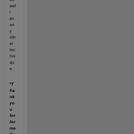
wel
l 
as 
an
y 
oth
er 
tec
hni
qu
e.
*T
ha
nk 
yo
u 
for 
for
ma