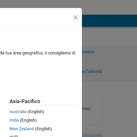
Accedi per rispondere a questa
lla tua area geografica, ti consigliamo di
domanda.
Condividi
Accedi per seguire l’attività
Richiesto:
Asia-Pacifico
Gadelhag M Omar Mohmed
Australia
(English)
il 24 Gen 2019
India
(English)
New Zealand
(English)