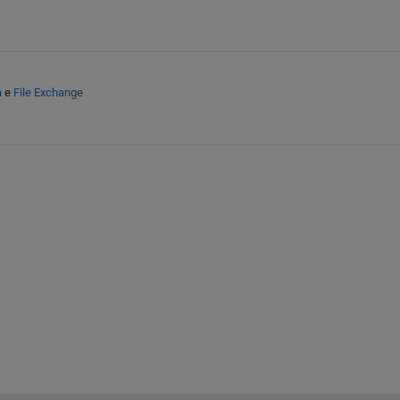
a
e
File Exchange