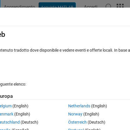
Apprendimento
Accedi
Acquista MATLAB
t Playground
Discussioni
Concorsi
Blog
Pubblica
Altro
iga
FAQ su MATLAB
Altro
eb
tion
tenuto tradotto dove disponibile e vedere eventi e offerte locali. In base a
 Risposte
13 Visualizzazioni (30 giorni)
eguente elenco:
uropa
0 voti
elgium
(English)
Netherlands
(English)
enmark
(English)
Norway
(English)
eutschland
(Deutsch)
Österreich
(Deutsch)