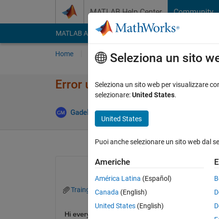
Vai al contenuto
MATLAB Help Center
Community
MATLAB Answers
File Exchange
Cody
AI Cha
Home
Poni una domanda
Risposta
Nav
Seleziona un sito w
Error using trainNetwork func
Seleziona un sito web per visualizzare con
selezionare:
United States
.
Gadelhag M Omar Mohmed
24 Gen 2019
0
United States
Puoi anche selezionare un sito web dal s
Americhe
E
América Latina
(Español)
B
Traing Progress.JPG
Canada
(English)
D
United States
(English)
D
Hi everyone