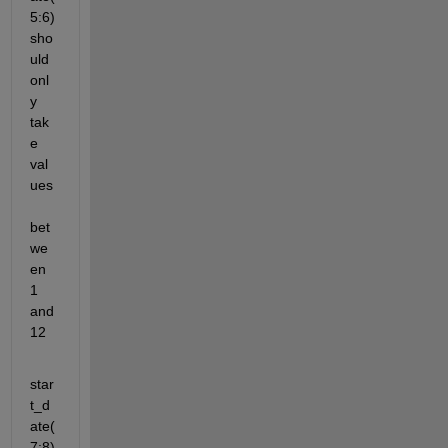
5:6) 
sho
uld 
onl
y 
tak
e 
val
ues 
bet
we
en 
1 
and 
12
star
t_d
ate(
7:8) 