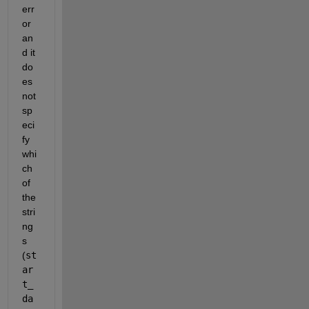
err
or 
an
d it 
do
es 
not 
sp
eci
fy 
whi
ch 
of 
the 
stri
ng
s 
(
st
ar
t_
da