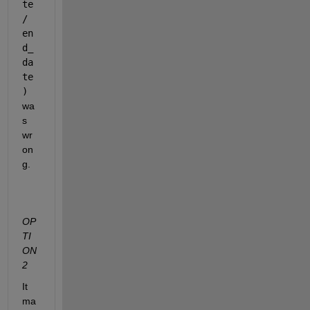
te 
/ 
en
d_
da
te
)
wa
s 
wr
on
g.
OP
TI
ON 
2
It 
ma