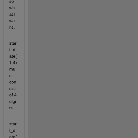
so 
wh
at I 
wa
nt ,
star
t_d
ate(
1:4) 
mu
st 
con
sist 
of 4 
digi
ts 
star
t_d
ate(