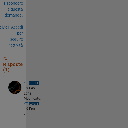
rispondere
a questa
domanda.
ividi
Accedi
per
seguire
l’attività
Risposte
(1)
YT
il 9 Feb
2019
Modificato:
YT
il 9 Feb
2019