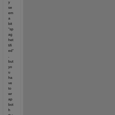
y 
se
em 
a 
bit 
"sp
ag
het
tifi
ed"
, 
but 
yo
u 
ha
ve 
to 
wr
ap 
bot
h 