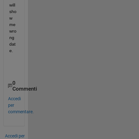
will 
sho
w 
me 
wro
ng 
dat
e.
0
Commenti
Accedi
per
commentare.
Accedi per