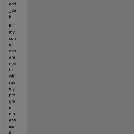
end
_da
te
if 
my 
con
diti
ons 
are 
righ
t it 
will 
run 
my 
pro
gra
m 
oth
erw
ise 
it 