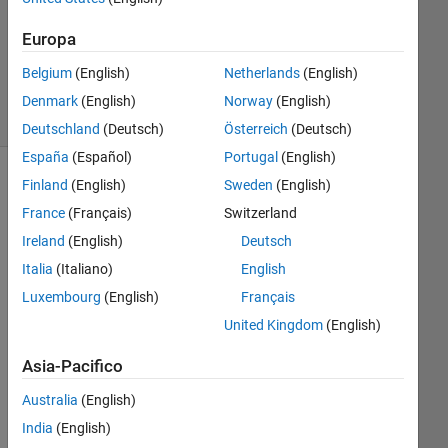
Aggiornato
Europa
9 Feb 2019
Belgium
(English)
Netherlands
(English)
4
Visualizzazioni
Denmark
(English)
Norway
(English)
(30 giorni)
Deutschland
(Deutsch)
Österreich
(Deutsch)
España
(Español)
Portugal
(English)
Finland
(English)
Sweden
(English)
France
(Français)
Switzerland
Ireland
(English)
Deutsch
Italia
(Italiano)
English
Luxembourg
(English)
Français
United Kingdom
(English)
Hi, I 
wa
Asia-Pacifico
nt 
to 
Australia
(English)
ma
India
(English)
ke 