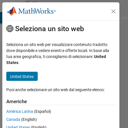
Vai al contenuto
MATLAB
Answers
ATLAB Answers
File Exchange
Cody
AI Chat Playground
Dis
Seleziona un sito web
Seleziona un sito web per visualizzare contenuto tradotto
dates
dove disponibile e vedere eventi e offerte locali. In base alla
tua area geografica, ti consigliamo di selezionare:
United
between
States
.
two
limits
United States
Puoi anche selezionare un sito web dal seguente elenco:
Ishak
Oussama
Americhe
9 Feb
2019
América Latina
(Español)
1
Canada
(English)
Risposta
United States
(English)