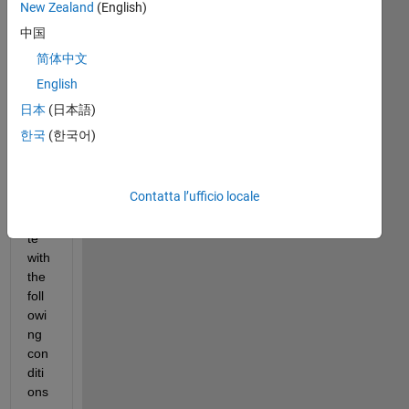
New Zealand
(English)
a 
scri
中国
pt 
简体中文
bet
English
we
en 
日本
(日本語)
star
한국
(한국어)
t_d
ate 
to 
Contatta l’ufficio locale
end
_da
te 
with 
the 
foll
owi
ng 
con
diti
ons