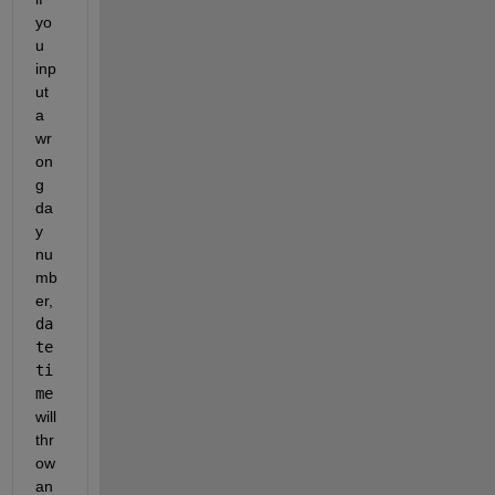
yo
u 
inp
ut 
a 
wr
on
g 
da
y 
nu
mb
er, 
da
te
ti
me
will 
thr
ow 
an 