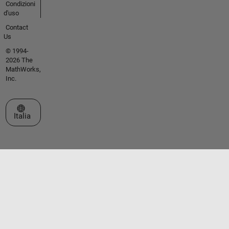
Condizioni
d'uso
Contact
Us
© 1994-
2026 The
MathWorks,
Inc.
Seleziona un sito web
Italia