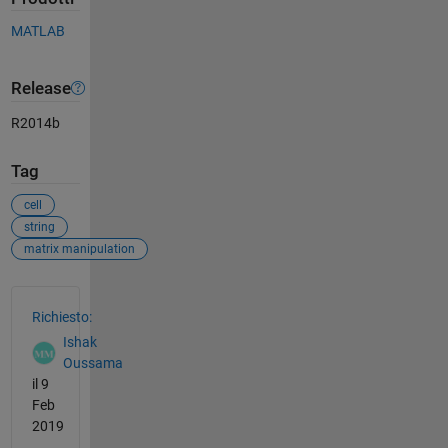
MATLAB
Release
R2014b
Tag
cell
string
matrix manipulation
Vedere anche
Richiesto:
Ishak
Oussama
il 9
Feb
2019