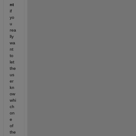
nt 
if 
yo
u 
rea
lly 
wa
nt 
to 
let 
the 
us
er 
kn
ow 
whi
ch 
on
e 
of 
the 