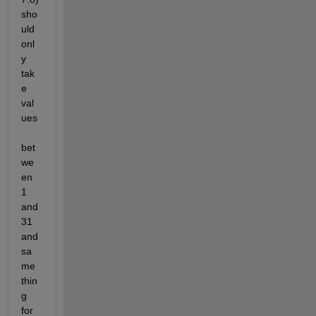
sho
uld 
onl
y 
tak
e 
val
ues 
bet
we
en 
1 
and 
31     
and 
sa
me 
thin
g 
for 