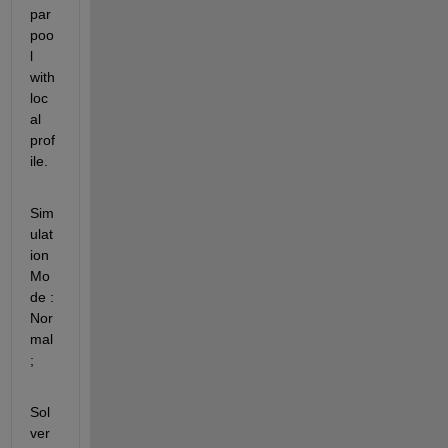
par
poo
l 
with 
loc
al 
prof
ile.
Sim
ulat
ion 
Mo
de : 
Nor
mal
;
Sol
ver 