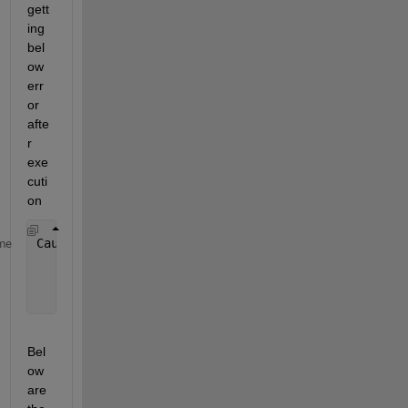
gett
ing 
bel
ow 
err
or 
afte
r 
exe
cuti
on
Caused 
by:
me
    Error 
using cvsim
    Transparency 
violation error.
Bel
ow 
are 