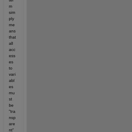
m 
sim
ply 
me
ans 
that 
all 
acc
ess
es 
to 
vari
abl
es 
mu
st 
be 
"tra
nsp
are
nt" 