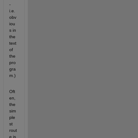
- 
i.e. 
obv
iou
s in 
the 
text 
of 
the 
pro
gra
m.)
Oft
en, 
the 
sim
ple
st 
rout
e is 