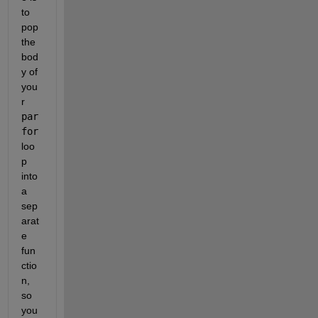
to 
pop 
the 
bod
y of 
you
r 
par
for
loo
p 
into 
a 
sep
arat
e 
fun
ctio
n, 
so 
you