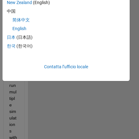
New Zealand
(English)
commenti
中国
meno
recenti
简体中文
English
日本
(日本語)
Hi,
한국
(한국어)
I 
am 
tryi
Contatta l’ufficio locale
ng 
to 
run 
mul
tipl
e 
sim
ulat
ion
s 
with 