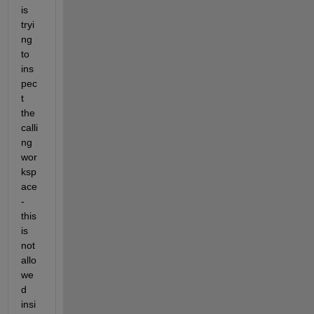
is 
tryi
ng 
to 
ins
pec
t 
the 
calli
ng 
wor
ksp
ace 
- 
this 
is 
not 
allo
we
d 
insi