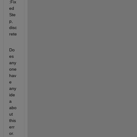
:Fix
ed 
Ste
p, 
disc
rete
Do
es 
any
one 
hav
e 
any 
ide
a 
abo
ut 
this 
err
or. 