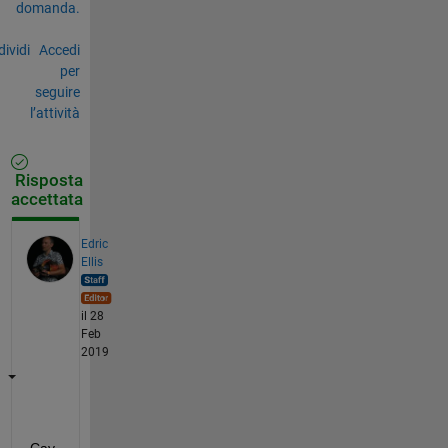
domanda.
ividi
Accedi
per
seguire
l’attività
Risposta
accettata
Edric
Ellis
il 28
Feb
2019
Cav