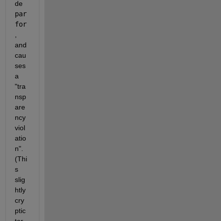
de 
par
for
, 
and 
cau
ses 
a 
"tra
nsp
are
ncy 
viol
atio
n". 
(Thi
s 
slig
htly 
cry
ptic 
ter