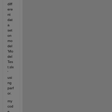
diff
ere
nt 
dat
a 
set 
on 
mo
del 
'Mo
del
Tes
t.slx
' 
usi
ng 
parf
or.
my 
cod
e 