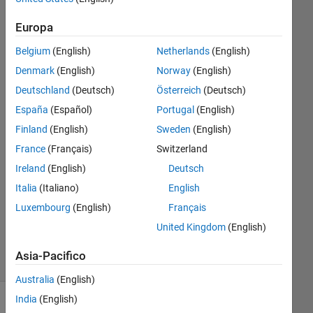
Shivaputra
Europa
Narke
Belgium
(English)
Netherlands
(English)
27 Feb
Denmark
(English)
Norway
(English)
2019
Deutschland
(Deutsch)
Österreich
(Deutsch)
1
Risposta
España
(Español)
Portugal
(English)
Finland
(English)
Sweden
(English)
Risposta
France
(Français)
Switzerland
accettata
Ireland
(English)
Deutsch
Aggiornato
Italia
(Italiano)
English
25 Apr
Luxembourg
(English)
Français
2019
United Kingdom
(English)
24
Visualizzazioni
Asia-Pacifico
(30 giorni)
Australia
(English)
India
(English)
Mostra