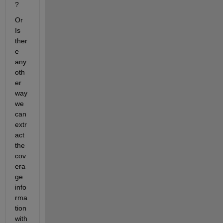
? 
Or 
Is 
ther
e 
any 
oth
er 
way 
we 
can 
extr
act 
the 
cov
era
ge 
info
rma
tion 
with