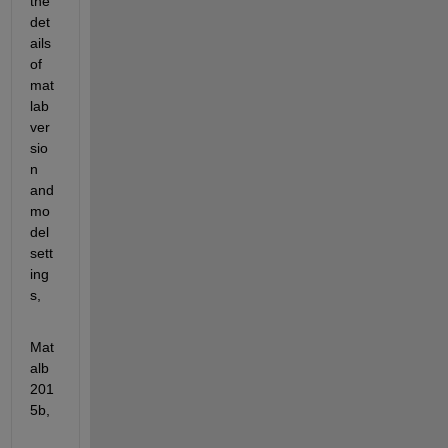
the 
det
ails 
of 
mat
lab 
ver
sio
n 
and 
mo
del 
sett
ing
s,
Mat
alb 
201
5b,