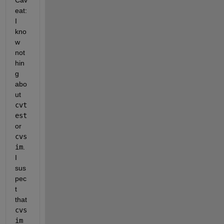
eat: 
I 
kno
w 
not
hin
g 
abo
ut 
cvt
est
or 
cvs
im
. 
I 
sus
pec
t 
that 
cvs
im