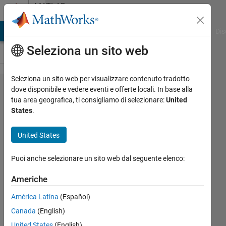
Vai al contenuto
MATLAB
Answers
ATLAB Answers
File Exchange
Cody
AI Chat Playground
Dis
Seleziona un sito web
Seleziona un sito web per visualizzare contenuto tradotto
Issue with
dove disponibile e vedere eventi e offerte locali. In base alla
tua area geografica, ti consigliamo di selezionare:
United
Simulink
States
.
Model
Simulation
United States
using
Puoi anche selezionare un sito web dal seguente elenco:
CVSIM
command
Americhe
inside
América Latina
(Español)
Parfor ?
Canada
(English)
United States
(English)