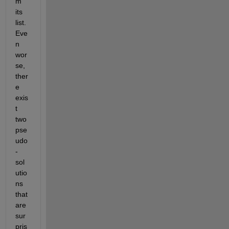
m 
its 
list. 
Eve
n 
wor
se, 
ther
e 
exis
t 
two 
pse
udo
-
sol
utio
ns 
that 
are 
sur
pris