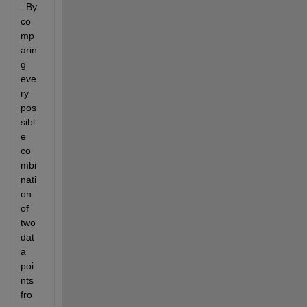
. By 
co
mp
arin
g 
eve
ry 
pos
sibl
e 
co
mbi
nati
on 
of 
two 
dat
a 
poi
nts 
fro