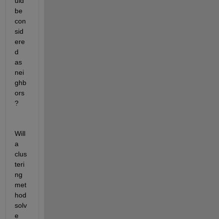
uld 
be 
con
sid
ere
d 
as 
nei
ghb
ors
? 
Will 
a 
clus
teri
ng 
met
hod 
solv
e 