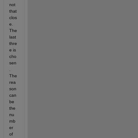
not 
that 
clos
e. 
The 
last 
thre
e is 
cho
sen
. 
The 
rea
son 
can 
be 
the 
nu
mb
er 
of 