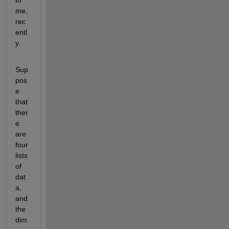
to 
me, 
rec
entl
y.
Sup
pos
e 
that 
ther
e 
are 
four 
lists 
of 
dat
a, 
and 
the 
dim