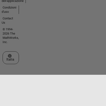
dell'applicazione
Condizioni
d'uso
Contact
Us
© 1994-
2026 The
MathWorks,
Inc.
Seleziona un sito web
Italia