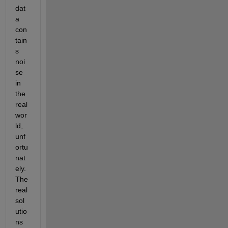
dat
a 
con
tain
s 
noi
se 
in 
the 
real 
wor
ld, 
unf
ortu
nat
ely. 
The 
real 
sol
utio
ns 