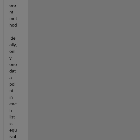
ere
nt 
met
hod
. 
Ide
ally, 
onl
y 
one 
dat
a 
poi
nt 
in 
eac
h 
list 
is 
equ
ival