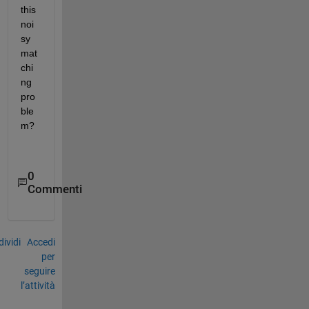
this 
noi
sy 
mat
chi
ng 
pro
ble
m?
0
Commenti
ividi
Accedi
per
seguire
l’attività