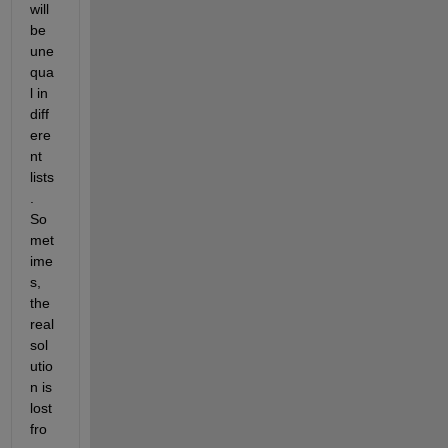
will 
be 
une
qua
l in 
diff
ere
nt 
lists
. 
So
met
ime
s, 
the 
real 
sol
utio
n is 
lost 
fro