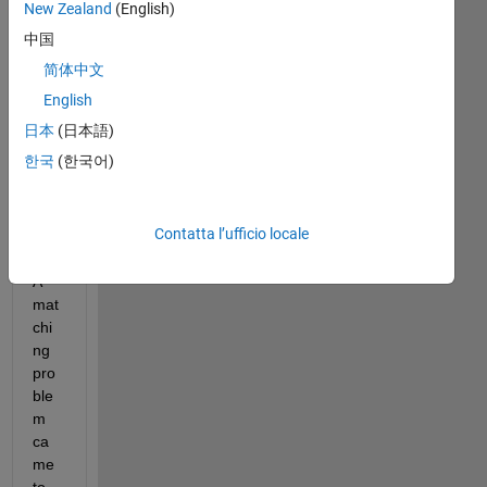
New Zealand
(English)
o
per
中国
rispondere.
简体中文
English
日本
(日本語)
한국
(한국어)
Contatta l’ufficio locale
A 
mat
chi
ng 
pro
ble
m 
ca
me 