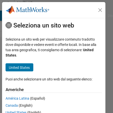
Vai al contenuto
MATLAB
Answers
ATLAB Answers
File Exchange
Cody
AI Chat Playground
Dis
Seleziona un sito web
Seleziona un sito web per visualizzare contenuto tradotto
Will a
dove disponibile e vedere eventi e offerte locali. In base alla
tua area geografica, ti consigliamo di selezionare:
United
clustering
States
.
method
solve this
United States
noisy
Puoi anche selezionare un sito web dal seguente elenco:
matching
problem?
Americhe
América Latina
(Español)
Blue
Canada
(English)
Bird
United States
(English)