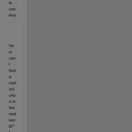
is 
use
less
. 
Ho
w 
can 
I 
find 
a 
real 
sol
utio
n in 
the 
real 
wor
ld? 