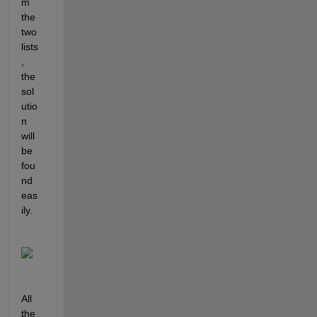
m 
the 
two 
lists
, 
the 
sol
utio
n 
will 
be 
fou
nd 
eas
ily. 
All 
the 