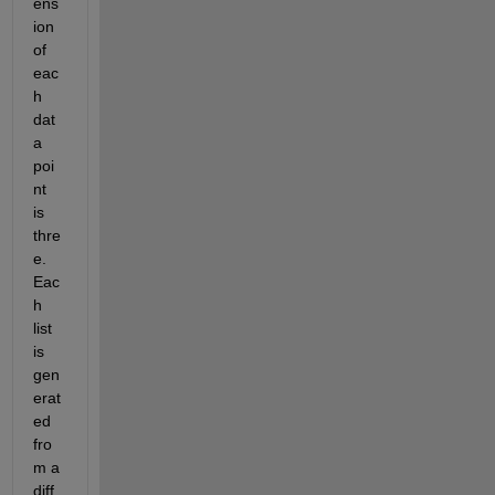
ens
ion 
of 
eac
h 
dat
a 
poi
nt 
is 
thre
e. 
Eac
h 
list 
is 
gen
erat
ed 
fro
m a 
diff