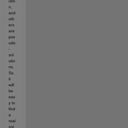
utio
n, 
and 
oth
ers 
are 
pse
udo
-
sol
utio
ns. 
So, 
it 
will 
be 
eas
y to 
find 
a 
real 
sol