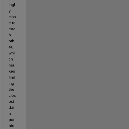
ingl
y 
clos
e to 
eac
h 
oth
er, 
whi
ch 
ma
kes 
find
ing 
the 
clos
est 
dat
a 
poi
nts 