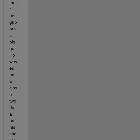
thei
r 
nei
ghb
ors 
is 
big
ger. 
Ho
wev
er, 
ho
w 
clos
e 
two 
dat
a 
poi
nts 
sho