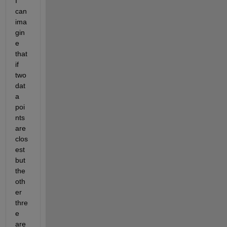
I 
can 
ima
gin
e 
that 
if 
two 
dat
a 
poi
nts 
are 
clos
est 
but 
the 
oth
er 
thre
e 
are 