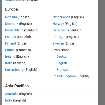
18 Mar
2019
Europa
0
Risposte
Belgium
(English)
Netherlands
(English)
Aggiornato
Denmark
(English)
Norway
(English)
20 Ago
Deutschland
(Deutsch)
Österreich
(Deutsch)
2021
España
(Español)
Portugal
(English)
5
Visualizzazioni
Finland
(English)
Sweden
(English)
(30 giorni)
France
(Français)
Switzerland
Ireland
(English)
Deutsch
Italia
(Italiano)
English
Informazioni
Luxembourg
(English)
Français
Questa
United Kingdom
(English)
domanda
è
Asia-Pacifico
chiusa.
Riaprila
Australia
(English)
per
India
(English)
modificarla