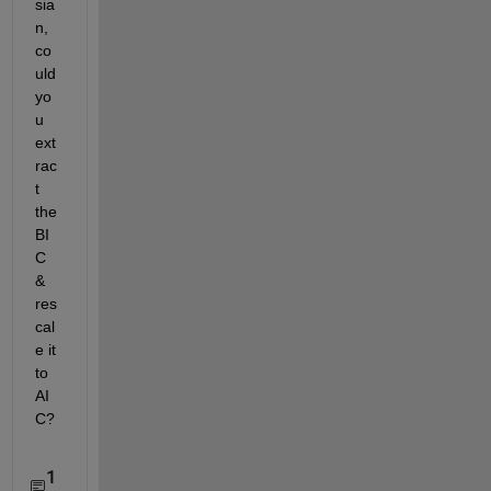
sia
n, 
co
uld 
yo
u 
ext
rac
t 
the 
BI
C 
& 
res
cal
e it 
to 
AI
C?
1