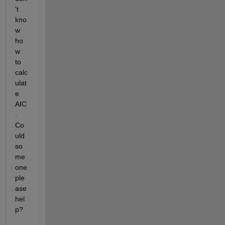
't 
kno
w 
ho
w 
to 
calc
ulat
e 
AIC
. 
Co
uld 
so
me
one 
ple
ase 
hel
p?