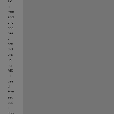
sio
n 
tree 
and 
cho
ose 
bes
t 
pre
dict
ors 
usi
ng 
AIC
. I 
use
d 
fitrtr
ee, 
but 
I 
don