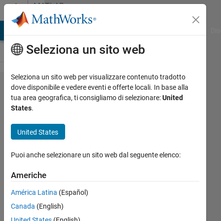
Vai al contenuto
MATLAB
Answers
ATLAB Answers
File Exchange
Cody
AI Chat Playground
Dis
Seleziona un sito web
Seleziona un sito web per visualizzare contenuto tradotto
Regression
dove disponibile e vedere eventi e offerte locali. In base alla
tua area geografica, ti consigliamo di selezionare:
United
tree and
States
.
AIC
United States
Milica
Puoi anche selezionare un sito web dal seguente elenco:
M
8 Apr
Americhe
2019
1
América Latina
(Español)
Risposta
Canada
(English)
United States
(English)