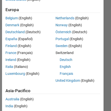
Aggiornato
8 Apr 2019
Europa
10
Visualizzazioni
Belgium
(English)
Netherlands
(English)
(30 giorni)
Denmark
(English)
Norway
(English)
Deutschland
(Deutsch)
Österreich
(Deutsch)
España
(Español)
Portugal
(English)
Finland
(English)
Sweden
(English)
France
(Français)
Switzerland
Ireland
(English)
Deutsch
Italia
(Italiano)
English
Luxembourg
(English)
Français
Hell
United Kingdom
(English)
o.
Asia-Pacifico
I 
hav
Australia
(English)
e 
India
(English)
20 