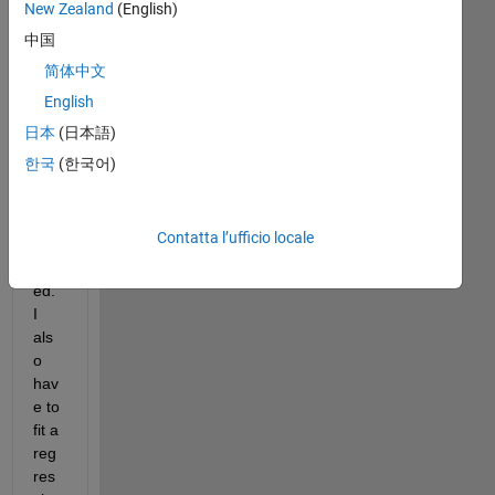
New Zealand
(English)
pre
dict
中国
ors 
简体中文
and 
English
so
me 
日本
(日本語)
of 
한국
(한국어)
the
m 
are 
Contatta l’ufficio locale
corr
elat
ed. 
I 
als
o 
hav
e to 
fit a 
reg
res