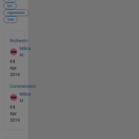
bic
regression
tree
Vedere anche
Richiesto:
Milica
M
il 8
Apr
2019
Commentato:
Milica
M
il 8
Apr
2019