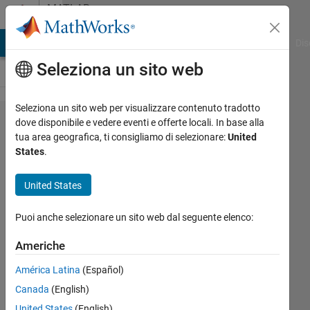
Vai al contenuto
MATLAB
Answers
ATLAB Answers
File Exchange
Cody
AI Chat Playground
Dis
Seleziona un sito web
Seleziona un sito web per visualizzare contenuto tradotto
Using
dove disponibile e vedere eventi e offerte locali. In base alla
tua area geografica, ti consigliamo di selezionare:
United
generated
States
.
code in a
simulink
United States
model
Puoi anche selezionare un sito web dal seguente elenco:
Rezwanur
Americhe
Rahman
América Latina
(Español)
3 Lug
2019
Canada
(English)
2
United States
(English)