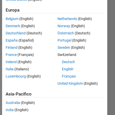
Risposte
Europa
Aggiornato
Belgium
(English)
Netherlands
(English)
8 Lug 2019
Denmark
(English)
Norway
(English)
17
Visualizzazioni
Deutschland
(Deutsch)
Österreich
(Deutsch)
(30 giorni)
España
(Español)
Portugal
(English)
Finland
(English)
Sweden
(English)
France
(Français)
Switzerland
Ireland
(English)
Deutsch
Italia
(Italiano)
English
Luxembourg
(English)
Français
United Kingdom
(English)
I 
Asia-Pacifico
hav
Australia
(English)
e a 
sup
India
(English)
plie