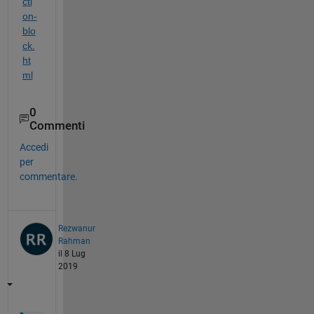
cti
on-
blo
ck.
ht
ml
0
Commenti
Accedi
per
commentare.
Rezwanur
Rahman
il 8 Lug
2019