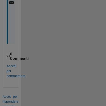
T
h
a
n
k
s
0
Commenti
Accedi
per
commentare.
Accedi per
rispondere