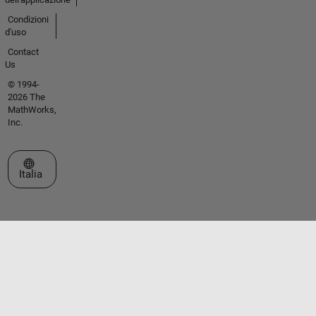
Condizioni
d'uso
Contact
Us
© 1994-
2026 The
MathWorks,
Inc.
Seleziona un sito web
Italia