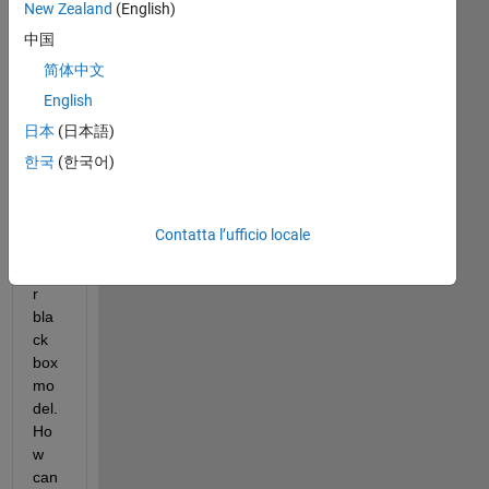
New Zealand
(English)
r 
中国
pro
vid
简体中文
ed  
English
gen
日本
(日本語)
erat
ed 
한국
(한국어)
cod
e 
fro
Contatta l’ufficio locale
m 
thei
r 
bla
ck 
box 
mo
del. 
Ho
w 
can 