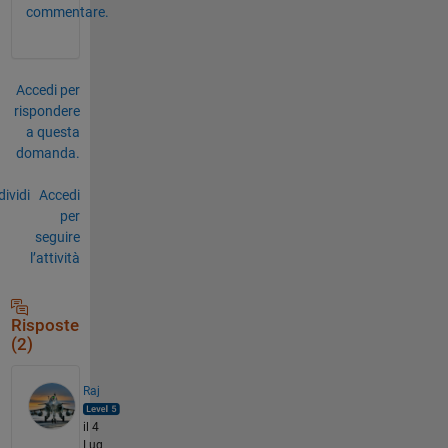
commentare.
Accedi per
rispondere
a questa
domanda.
ividi
Accedi
per
seguire
l’attività
Risposte
(2)
Raj
il 4
Lug