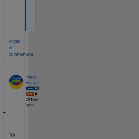
y
o
u
!
Accedi
per
commentare.
Image
Analyst
il
29 Nov
2019
Yo