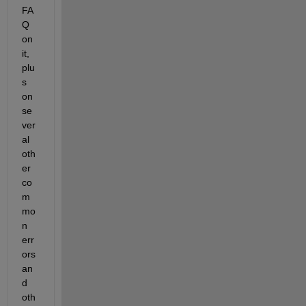
FA
Q 
on 
it, 
plu
s 
on 
se
ver
al 
oth
er 
co
m
mo
n 
err
ors 
an
d 
oth