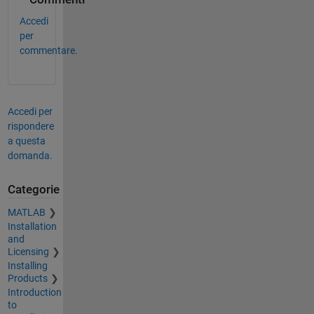
Accedi
per
commentare.
Accedi per
rispondere
a questa
domanda.
Categorie
MATLAB
Installation
and
Licensing
Installing
Products
Introduction
to