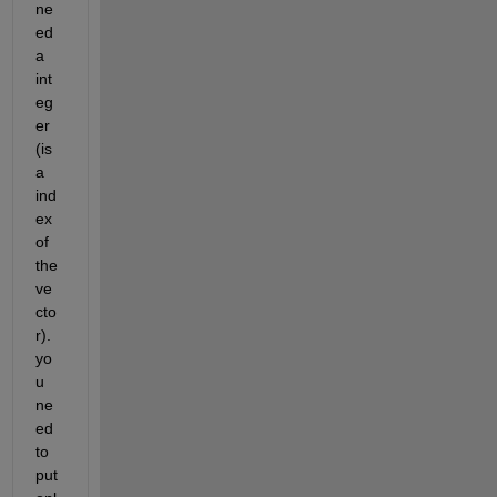
ne
ed 
a 
int
eg
er 
(is 
a 
ind
ex 
of 
the 
ve
cto
r). 
yo
u 
ne
ed 
to 
put 