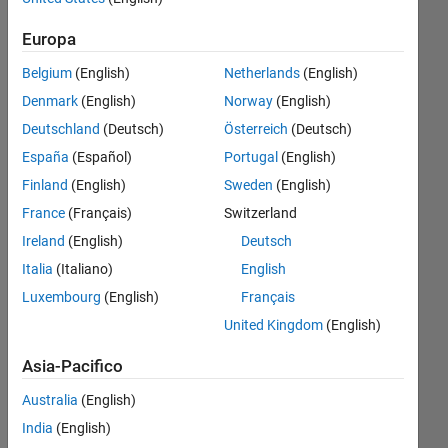
(​(mi-mf)*
Europa
(t​./tb));
Belgium
(English)
Netherlands
(English)
Denmark
(English)
Norway
(English)
Chukwunememma
Uponi
Deutschland
(Deutsch)
Österreich
(Deutsch)
29 Nov
España
(Español)
Portugal
(English)
2019
Finland
(English)
Sweden
(English)
3
France
(Français)
Switzerland
Risposte
Ireland
(English)
Deutsch
Risposta
Italia
(Italiano)
English
accettata
Luxembourg
(English)
Français
United Kingdom
(English)
Aggiornato
29 Nov
Asia-Pacifico
2019
33
Australia
(English)
Visualizzazioni
India
(English)
(30 giorni)