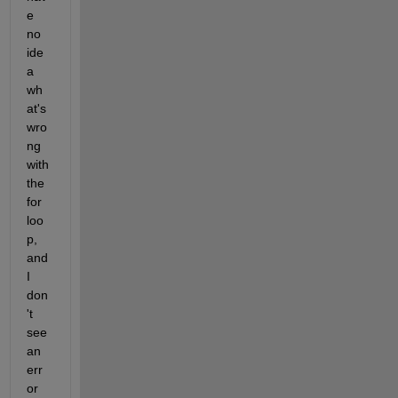
e 
no 
ide
a 
wh
at's 
wro
ng 
with 
the 
for 
loo
p, 
and 
I 
don
't 
see 
an 
err
or 