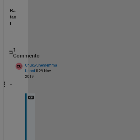
Ra
fae
l
1
Commento
Chukwunememma
Uponi
il 29 Nov
2019
t
h
a
n
k 