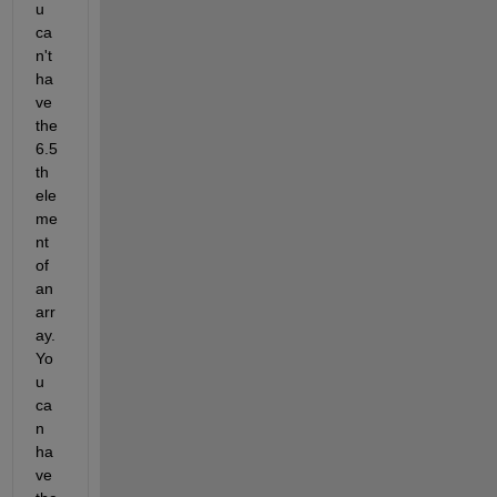
u 
ca
n't 
ha
ve 
the 
6.5
th 
ele
me
nt 
of 
an 
arr
ay.  
Yo
u 
ca
n 
ha
ve 