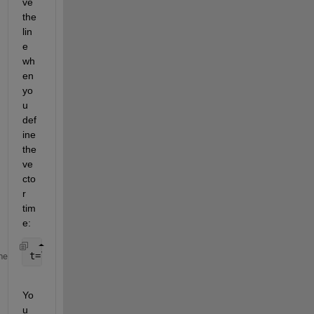
ve 
the 
lin
e 
wh
en 
yo
u 
def
ine 
the 
ve
cto
r 
tim
e:
t=linspace(6.5,164,1) 
% You need to put the number
me
Yo
u 