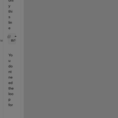
onl
y 
thi
s 
lin
e
mr=mi-((mi-mf)*(t./tb));
me
Yo
u 
do
nt 
ne
ed 
the 
loo
p 
for