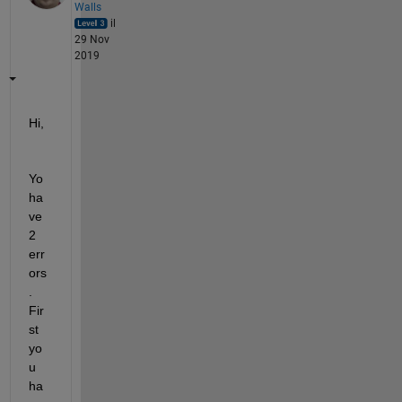
Walls
il
29 Nov
2019
Hi,
Yo 
ha
ve 
2 
err
ors
. 
Fir
st 
yo
u 
ha