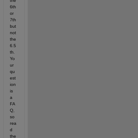
the 
6th 
or 
7th 
but 
not 
the 
6.5
th.  
Yo
ur 
qu
est
ion 
is 
a 
FA
Q, 
so 
rea
d 
the 