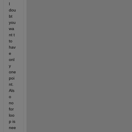
I 
dou
bt 
you 
wa
nt t 
to 
hav
e 
onl
y 
one 
poi
nt. 
Als
o 
no 
for 
loo
p is 
nee