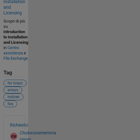
Installation
and
Licensing
Scopri di più
su
Introduction
to Installation
and Licensing
in
Centro
assistenza
e
File Exchange
Tag
for loops
arrays
indices
faq
Vedere anche
Richiesto:
Chukwunememma
Uponi