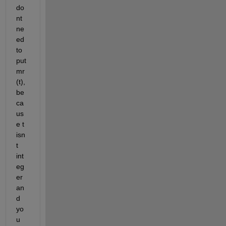
do
nt 
ne
ed 
to 
put 
mr
(t), 
be
ca
us
e t 
isn
t 
int
eg
er 
an
d 
yo
u 