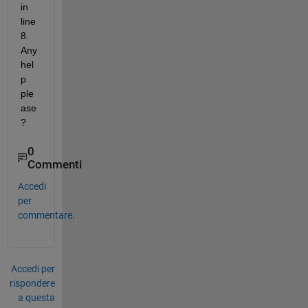
in 
line 
8. 
Any 
hel
p 
ple
ase
?
0
Commenti
Accedi
per
commentare.
Accedi per
rispondere
a questa