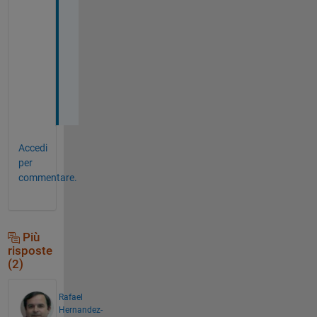
a
n
k 
y
o
u
!
Accedi
per
commentare.
Più
risposte
(2)
Rafael
Hernandez-