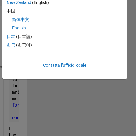
New Zealand
(English)
中国
简体中文
English
日本
(日本語)
한국
(한국어)
Contatta l’ufficio locale
mi=2290000
me
mf=130000
tb=165
t= linspace(6.5,165,1);
mr(t)=mi-((mi-mf)*(t./tb));
mr=[]
for 
t=6.5:165;
     mr(t)=mi-((mi-mf)*(t./tb));
end
I 
hav