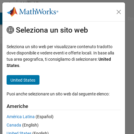
Vai al contenuto
MATLAB
Answers
ATLAB Answers
File Exchange
Cody
AI Chat Playground
Dis
Seleziona un sito web
Seleziona un sito web per visualizzare contenuto tradotto
Array
dove disponibile e vedere eventi e offerte locali. In base alla
tua area geografica, ti consigliamo di selezionare:
United
indices
States
.
must be
positive
United States
integers
Puoi anche selezionare un sito web dal seguente elenco:
or logical
values.
Americhe
Error in
América Latina
(Español)
(line 8)
Canada
(English)
mr(t)=mi-
United States
(English)