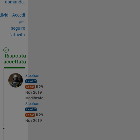
domanda.
ividi
Accedi
per
seguire
l’attività
Risposta
accettata
Stephan
il 29
Nov 2019
Modificato:
Stephan
il 29
Nov 2019