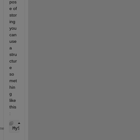
pos
e of 
stor
ing 
you 
can 
use 
a 
stru
ctur
e 
so
met
hin
g 
like 
this
:
MyStructure = struct(
'Name'
, {{
'a' 'b' 'c'
}}, 
'Valu
me