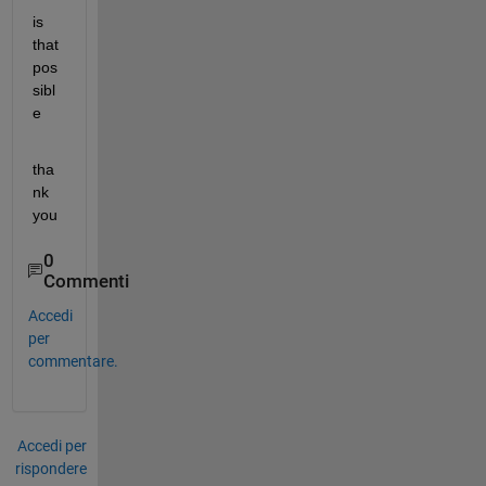
is 
that 
pos
sibl
e 
tha
nk 
you
0
Commenti
Accedi
per
commentare.
Accedi per
rispondere