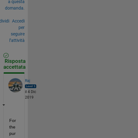
a questa
domanda.
ividi
Accedi
per
seguire
l’attività
Risposta
accettata
Raj
il 4 Dic
2019
For 
the 
pur