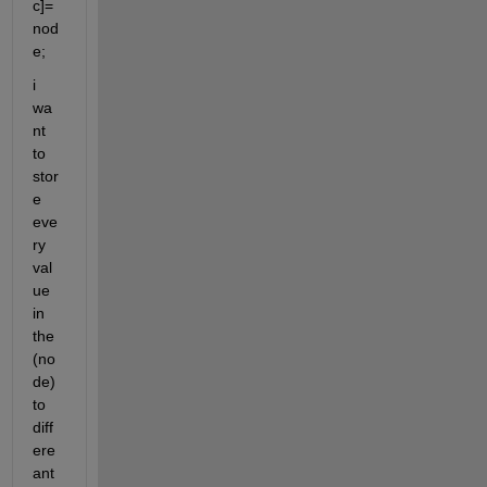
c]=
nod
e;
i 
wa
nt 
to 
stor
e 
eve
ry 
val
ue 
in 
the 
(no
de) 
to 
diff
ere
ant 