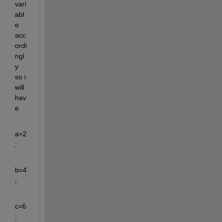
vari
abl
e 
acc
ordi
ngl
y 
so i 
will 
hav
e
a=2
;
b=4
;
c=6
;