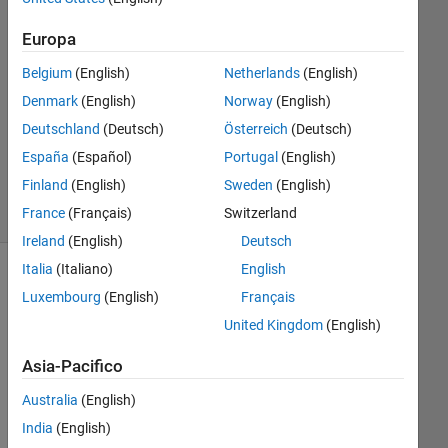
Risposta
Europa
Risposta
Belgium
(English)
Netherlands
(English)
accettata
Denmark
(English)
Norway
(English)
Aggiornato
Deutschland
(Deutsch)
Österreich
(Deutsch)
4 Dic 2019
España
(Español)
Portugal
(English)
2
Finland
(English)
Sweden
(English)
Visualizzazioni
France
(Français)
Switzerland
(30 giorni)
Ireland
(English)
Deutsch
Italia
(Italiano)
English
Luxembourg
(English)
Français
United Kingdom
(English)
Asia-Pacifico
Australia
(English)
i 
India
(English)