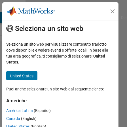
Vai al contenuto
MATLAB
Answers
ATLAB Answers
File Exchange
Cody
AI Chat Playground
Dis
Seleziona un sito web
Seleziona un sito web per visualizzare contenuto tradotto
divide
dove disponibile e vedere eventi e offerte locali. In base alla
tua area geografica, ti consigliamo di selezionare:
United
array to
States
.
multiple
varible
United States
of array
Puoi anche selezionare un sito web dal seguente elenco:
Hassan
Americhe
Abulkadder
América Latina
(Español)
4 Dic
2019
Canada
(English)
1
United States
(English)