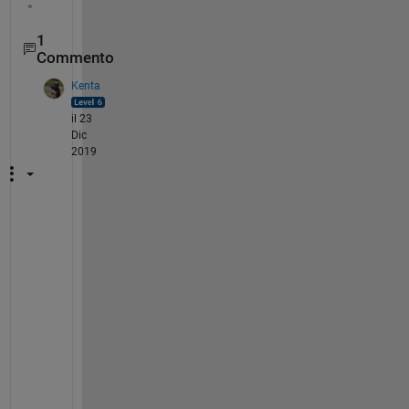
。
1
Commento
Kenta
il 23
Dic
2019
こ
ん
に
ち
は
、
ざ
っ
と
見