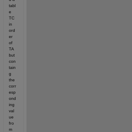
tabl
e 
TC 
in 
ord
er 
of 
TA 
but 
con
tain
g 
the 
corr
esp
ond
ing 
val
ue 
fro
m 