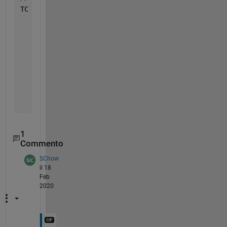
TC = 
    Name     
Code
Value
_____
____
_____
'AFG'
    120     0.5  
'CAN'
    210     1.2  
'BER'
    121     2.1  
'FIJ'
    910     9.1  
'KOS'
    991     NaN  
'HAW'
    101     1.6  
'CHN'
    211     0.2
1
Commento
SChow
il 18
Feb
2020