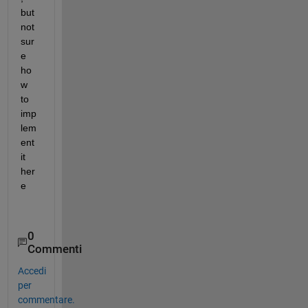
but 
not 
sur
e 
ho
w 
to 
imp
lem
ent 
it 
her
e
0
Commenti
Accedi
per
commentare.