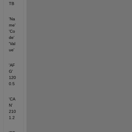
TB
'Na
me' 
'Co
de' 
'Val
ue'
'AF
G'      
120    
0.5
'CA
N'       
210   
1.2