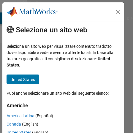
Vai al contenuto
MATLAB
Answers
ATLAB Answers
File Exchange
Cody
AI Chat Playground
Dis
Seleziona un sito web
Seleziona un sito web per visualizzare contenuto tradotto
Match
dove disponibile e vedere eventi e offerte locali. In base alla
tua area geografica, ti consigliamo di selezionare:
United
strings
States
.
from 2
tables
United States
Puoi anche selezionare un sito web dal seguente elenco:
SChow
18 Feb
Americhe
2020
América Latina
(Español)
1
Risposta
Canada
(English)
United States
(English)