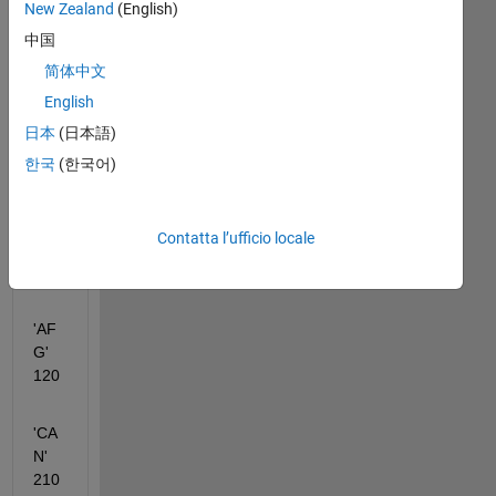
New Zealand
(English)
tabl
es 
中国
exa
简体中文
mpl
English
e:
日本
(日本語)
TA=
한국
(한국어)
'Na
me' 
Contatta l’ufficio locale
'Co
de' 
'AF
G'      
120
'CA
N'      
210    