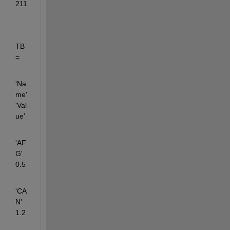
211  
TB
=
'Na
me' 
'Val
ue'   
'AF
G'     
0.5    
'CA
N'      
1.2