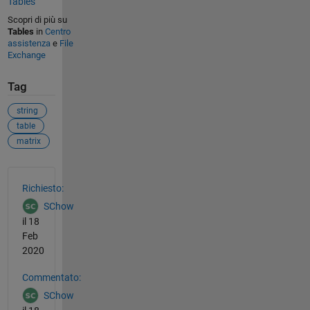
Tables
Scopri di più su
Tables
in
Centro
assistenza
e
File
Exchange
Tag
string
table
matrix
Vedere anche
Richiesto:
SChow
il 18
Feb
2020
Commentato:
SChow