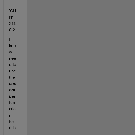
'CH
N'       
211   
0.2
I 
kno
w I 
nee
d to 
use 
the 
ism
em
ber 
fun
ctio
n 
for 
this
, 