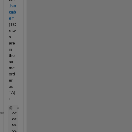
ism
emb
er
(TC 
row
s 
are 
in 
the 
sa
me 
ord
er 
as 
TA)
:
>> TC = TA;
me
>> TC{:,
'Value'
} = NaN;
>> [X,Y] = ismember(TA.Name,TB.Name);
>> TC.Value(X) = TB.Value(Y(X))