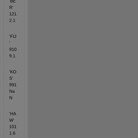
'BE
R'      
121    
2.1
'FIJ
'         
910   
9.1
'KO
S'       
991   
Na
N
'HA
W'      
101  
1.6