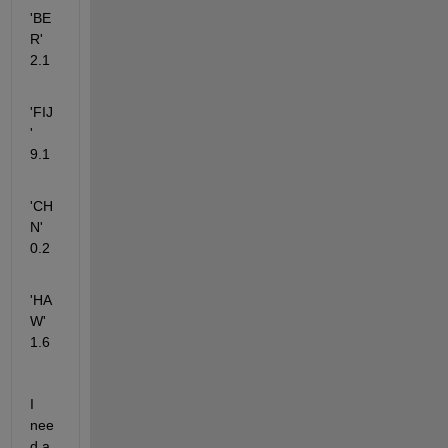
'BE
R'      
2.1    
'FIJ
'         
9.1
'CH
N'       
0.2   
'HA
W'      
1.6
I 
nee
d a 