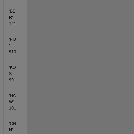
'BE
R'      
121    
'FIJ
'         
910   
'KO
S'       
991
'HA
W'      
101
'CH
N'      