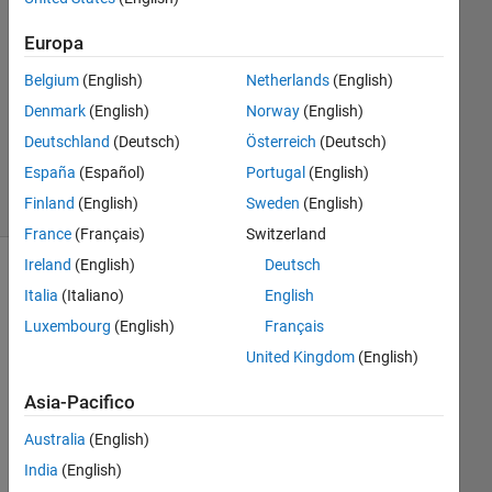
Risposta
accettata
Europa
Belgium
(English)
Netherlands
(English)
Aggiornato
18 Feb
Denmark
(English)
Norway
(English)
2020
Deutschland
(Deutsch)
Österreich
(Deutsch)
5
España
(Español)
Portugal
(English)
Visualizzazioni
Finland
(English)
Sweden
(English)
(30 giorni)
France
(Français)
Switzerland
Ireland
(English)
Deutsch
Italia
(Italiano)
English
Luxembourg
(English)
Français
United Kingdom
(English)
Asia-Pacifico
Hi, I 
Australia
(English)
hav
India
(English)
e 2 