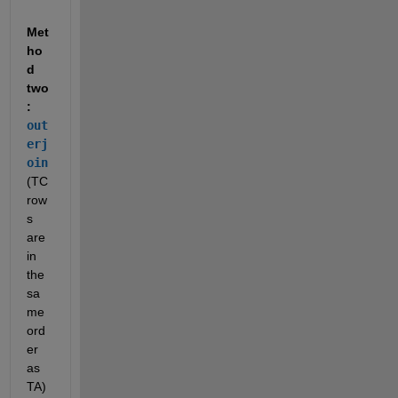
Met
ho
d 
two
: 
out
erj
oin
(TC 
row
s 
are 
in 
the 
sa
me 
ord
er 
as 
TA)